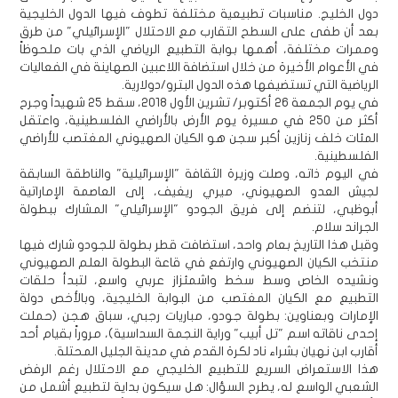
دول الخليج. مناسبات تطبيعية مختلفة تطوف فيها الدول الخليجية
بعد أن طفى على السطح التقارب مع الاحتلال "الإسرائيلي" من طرق
وممرات مختلفة، أهمها بوابة التطبيع الرياضي الذي بات ملحوظاً
في الأعوام الأخيرة من خلال استضافة اللاعبين الصهاينة في الفعاليات
الرياضية التي تستضيفها هذه الدول البترو/دولارية.
في يوم الجمعة 26 أكتوبر/ تشرين الأول 2018، سقط 25 شهيداً وجرح
أكثر من 250 في مسيرة يوم الأرض بالأراضي الفلسطينية، واعتقل
المئات خلف زنازين أكبر سجن هو الكيان الصهيوني المغتصب للأراضي
الفلسطينية.
في اليوم ذاته، وصلت وزيرة الثقافة "الإسرائيلية" والناطقة السابقة
لجيش العدو الصهيوني، ميري ريغيف، إلى العاصمة الإماراتية
أبوظبي، لتنضم إلى فريق الجودو "الإسرائيلي" المشارك ببطولة
الجراند سلام.
وقبل هذا التاريخ بعام واحد، استضافت قطر بطولة للجودو شارك فيها
منتخب الكيان الصهيوني وارتفع في قاعة البطولة العلم الصهيوني
ونشيده الخاص وسط سخط واشمئزاز عربي واسع، لتبدأ حلقات
التطبيع مع الكيان المغتصب من البوابة الخليجية، وبالأخص دولة
الإمارات وبعناوين: بطولة جودو، مباريات رجبي، سباق هجن (حملت
إحدى ناقاته اسم "تل أبيب" وراية النجمة السداسية)، مروراً بقيام أحد
أقارب ابن نهيان بشراء ناد لكرة القدم في مدينة الجليل المحتلة.
هذا الاستعراض السريع للتطبيع الخليجي مع الاحتلال رغم الرفض
الشعبي الواسع له، يطرح السؤال: هل سيكون بداية لتطبيع أشمل من