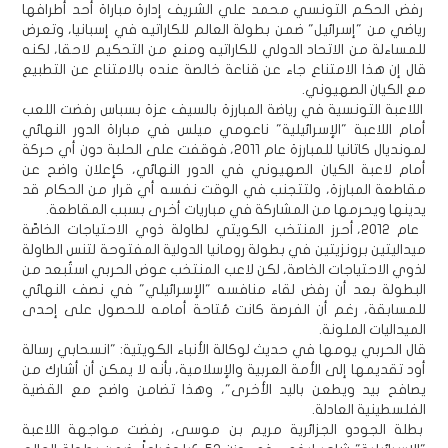
رفض الحكم التونسي محمد علي الشريف إدارة مباراة أحد أطرافها
رياضي من "إسرائيل" ضمن بطولة العالم للكاراتيه في إسبانيا، وتعرض
للمساءلة من الاتحاد الدولي للكاراتيه ومنع من التحكيم لاحقا، لكنه
قال إن هذا الامتناع جاء عن قناعة خالصة عنده بالامتناع عن التطبيع
مع الكيان الصهيوني.
اللاعبة التونسية في رياضة المبارزة بالسيف عزة بسباس رفضت اللعب
أمام اللاعبة "الإسرائيلية" ناعومي ميلس في مباراة الدور النهائي
لمونديال كاتانيا للمبارزة عام 2011، فوقفت على الحلبة دون أي حركة
أمام لاعبة الكيان الصهيوني في الدور النهائي، كإعلان واضح عن
مقاطعة المبارزة، ولتتجنب في الوقت نفسه أي قرار من الحكام قد
يدينها ويحرمها من المشاركة في مباريات أخرى بسبب المقاطعة.
عام 2012، أحرز المنتخب الكويتي لطاولة ذوي الاحتياجات الخاصّة
ميداليتين برونزيتين في بطولة رومانيا الدولية المفتوحة لتنس الطاولة
لذوي الاحتياجات الخاصة، لكن لاعب المنتخب عوض الحربي استُبعد من
البطولة بعد أن رفض لقاء منافسه "الإسرائيلي" في نصف النهائي
للمسابقة، رغم أن الفرصة كانت مُتاحة أمامه للحصول على إحدى
الميداليات الملونة.
قال الحربي يومها في حديث لوكالة الأنباء الكويتية: "انسحابي رسالة
أود تقديمها إلى الأمة العربية والإسلامية، بأنه لا يمكن أن أشارك من
يصافح بيد ويطعن باليد الأخرى"، وهذا تضامن واضح مع القضية
الفلسطينية العادلة.
بطلة الجودو الجزائرية مريم بن موسى، رفضت مواجهة اللاعبة