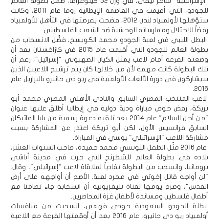
"الإسرائيلية" شاحر ليفي، في وزن 52 كيلوغراماً، ضمن بطولة العالم
للجودو، التي أقيمت في العاصمة الإيطالية روما عام 2011، وكانت
ستؤهلها لأولمبياد لندن 2012، فضحت بفرصتها في التأهل للأولمبياد
رفضاً للاحتلال وممارساته الوحشية ضد الشعب الفلسطيني.
البطل الليبي في لعبة الجودو محمد الكويسح، فضَّل الانسحاب من
بطولة العالم للجودو التي أقيمت عام 2015 في كازاخستان بعد أن
وضعته القرعة أمام لاعب يمثل الكيان الصهيوني "إسرائيل"، رغم أن
تلك البطولة كانت مهمة لأن من خلالها كان يتم ترشيح اللاعبين الذين
سيشاركون في دورة الألعاب الأولمبية في ريو دي جانيرو بالبرازيل عام
2016.
لاعب المنتخب المصري السابق والنادي الأهلي المصري محمد أبو
تريكة، رفض خوض مباراة ودية دولية في إيطاليا أطلق عليها عنوان
"من أجل السلام" عام 2014 بعد تلقيه دعوة رسمية من بابا الفاتيكان
السابق فرانسيس الأول، لكن أبو تريكة اعتذر عن المشاركة بسبب
مشاركة اللاعب "الإسرائيلي" يوسي في المباراة.
عام 2016 مثّل الطفل التونسي محمد حميدة، صاحب السنوات العشر،
بلاده في بطولة العالم للشطرنج التي جرت في مدينة أباشي
برومانيا، وانسحب من البطولة تفادياً لملاقاة لاعب "إسرائيلي"، وقال:
"لن أواجه قاتل إخوتي في مجرد لعبة. الأصح أن أواجهه على أرض
القدس"، وصرح يومها لقناة تليفزيونية أن انسحابه جاء تضامنا مع
أطفال فلسطين ومساندة لأطفال غزة المحاصرين.
بطلة الجودو السعودية جودي فهمي، انسحبت من منافسات
أولمبياد ريو دي جانيرو، عام 2016 بعد أن أوقعتها القرعة مع اللاعبة