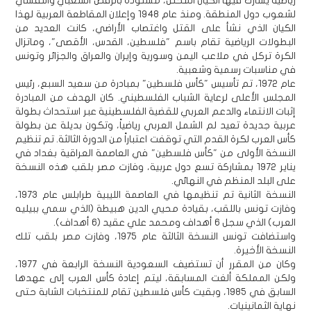
رياضية يشارك فيها الكيان المحتل، مسنودة بالرفض الشعبي والنفسي
لشعوب دول المنطقة. ومنذ عام 1948 وإعلان المقاطعة العربية لهذا
الكيان الذي نشأ على القتل واغتصاب الأراضي، كانت العديد من
البطولات الرياضية تقام باسم "فلسطين، القدس، الأقصى"، وماتزال
الكرة تركل في ملاعب اليمن وسورية وإيران والعراق والجزائر وتونس
في مناسبات رسمية وشعبية.
عام 1972، تم تأسيس "كأس فلسطين" بمبادرة من سعيد السبع، رئيس
المجلس الأعلى لرعاية الشباب الفلسطيني. كان الهدف من المبادرة
إثبات الانتماء والدعم العربي للقضية الفلسطينية عبر استحداث بطولة
عربية جديدة تعيد لم الشمل العربي رياضياً، وتكون بديلة عن بطولة
كأس العرب لكرة القدم التي توقفت اعتباراً من الدورة الثالثة. تم تنظيم
النسخة الأولى من "كأس فلسطين" في العاصمة العراقية بغداد في
يناير 1972 بمشاركة تسع دول عربية، وفازت مصر بلقب هذه النسخة
على البلد المنظم في النهائي.
النسخة الثانية تم تنظيمها في العاصمة الليبية طرابلس عام 1973،
وفازت تونس باللقب، بقيادة محيي الدين هبيطة (الذي سمي ببيليه
العرب) الذي سجل 6 أهداف ومحمد علي عقيد (6 أهداف).
واستضافت تونس النسخة الثالثة عام 1975، وفازت مصر بلقب تلك
النسخة الأخيرة.
وكان من المقرر أن تستضيف السعودية النسخة الرابعة في 1977،
ولكن المملكة ألغت المسابقة، ليتم إعادة كأس العرب إلى عهدها
السابق في 1985، وبقيت كأس فلسطين تقام للمنتخبات الشابة حتى
نهاية الثمانينيات.