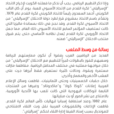
وإذا ذكر التطبيع الرياضي، يجب أن نذكر ما فعلته الكويت لإخراج الاتحاد
"الإسرائيلي" لكرة القدم من الاتحاد الآسيوي للعبة، يوم أن كان النائب
الكويتي أحمد السعدون رئيساً للاتحاد الكويتي لكرة القدم عام 1976،
وتقدّم باسم الاتحاد بمشروع قرار لطرد دولة الاحتلال "الإسرائيلي" من
الاتحاد الآسيوي لكرة القدم، وقد نجح في ذلك بمساندة ماليزيا التي
كانت تستضيف المؤتمر السابع للاتحاد الآسيوي ذلك العام، مما جعل
الاتحاد الأوروبي لكرة القدم يُعدل نظامه الأساسي حتى يتم قبول
منتخب الاحتلال "الإسرائيلي" ضمنه.
رسالة من وسط الملعب
العديد من الرياضيين العرب رفضوا أن تكون ممارستهم للرياضة
وسعيهم للفوز بالبطولات مُبرراً للتطبيع مع الاحتلال "الإسرائيلي" من
خلال مواجهة ممثليه في مختلف المحافل الرياضية، مقاطعة مازالت
مستمرة وبقوة، وحالات كثيرة نستعرض فقط أبرزها جرت على
العشب الأخضر والمضمار وأخرى:
خلال حقبات الخمسينيات وحتى الثمانينيات، قاطعت وسائل الإعلام
العربية إعلانات "كوكا كولا" و"ماكدونالد" وغيرها من المنتجات
التابعة للوكالات اليهودية التي كانت تلعب بها الأندية الأوروبية،
بالامتناع عن نشر الصور أو بث مبارياتها.
عام 1982، وعند استضافة إسبانيا لنهائيات كأس العالم لكرة القدم،
قاطعت الإذاعات والتلفزيونات العربية نقل وبث اللقاء الافتتاحي
للمونديال بسبب إسناد الفيفا إدارة اللقاء لحكم "إسرائيلي".