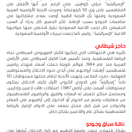
"الإسرائيلية" جيلي كوهين، على الرغم من أنها الأفضل في
المتنافسين على وزن 52 كيلوغراماً. وصرحت اللجنة الأولمبية العربية
السعودية وقتها بأن اللجنة الطبية أوصت بعدم مشاركتها في
منافسات الجودو بسبب الإصابة، لكن الجميع كان يدرك أن السبب
الحقيقي كان تجنب اللاعبة السعودية بقرار شخصي منها مواجهة
اللاعبة "الإسرائيلية"، وليس كما زعمت تبريرات الأولمبية السعودية.
حاجز شيطاني
كثيرة هي الانتهاكات التي ارتكبها الكيان الصهيوني السرطاني تجاه
الرياضة الفلسطينية، ومنذ تأسيس هذا الكيان السرطاني على الأراضي
العربية منذ عام 1984، قوائم طويلة حملت أسماء شهداء رياضيين
فلسطينيين أزهقت أرواحهم على أيدي جنود الاحتلال والمستوطنين
الصهاينة، دمرت الملاعب ونهبت الأندية لتقام محلها مستوطنات (12
نادياً "إسرائيلياً" في الدوري الكروي الأول لكيان الاحتلال يمثلون
مستوطنات أقيمت على أراضي 1967). اعتقالات طالت لاعبين وإداريين،
ومسلسل متكرر تتعرض له البعثات والفرق والرياضيون الفلسطينيون
من مضايقات ومنع من الخروج أو الدخول إلى أراضيهم في المعابر
والحواجز من قبل كيان محتل يتعمد على الدوام الإضرار بالرياضة
الفلسطينية بشكل عام واللاعبين بشكل خاص.
ناقة سباق وجودو
بشكل مُتسارع، تنفث عاصفة التطبيع مع كيان الاحتلال غُبارها على