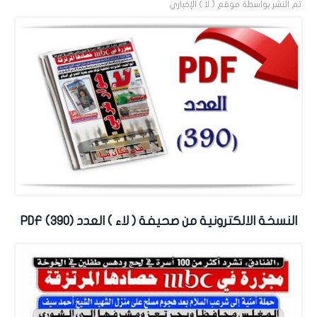
تم النشر بواسطة
موقع ( لا ) الإخباري
النسخة الالكترونية من صحيفة ( لاء ) العدد (390) PDF