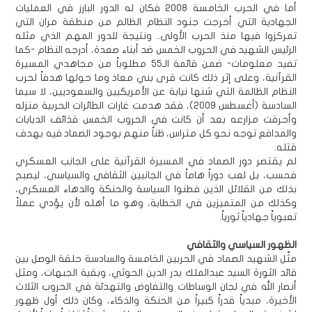
أما في الحرب الخامسة 2008 فكان له الدور البارز في العمليات
الجهادية التي أخرجت جنود النظام الظالم من منطقة مران التي
تمركزوا فيها منذ الحرب الأولى.. ونتيجة للدور المهم الذي مثله
الرئيس الشهيد في الحروب الخمس ضد أبناء صعدة، أدرجه النظام -كما
تفيد معلومات- ضمن قائمة الـ55 مطلوباً من مجاهدي المسيرة
القرآنية، وعلى إثر ذلك كانت قرى بني معاذ وما حولها هدفاً لحرب
النظام الظالمة التي شنها نيابة عن الأمريكيين والسعوديين، لا سيما
السادسة (أغسطس 2009)، فقد هدمت غارات الطائرات الحربية منزله
وأحرقت مزارعه بعد أن كانت في الحروب الخمس قذائف الدبابات
والمدافع توجه نحو كل متراس، ظناً منهم بوجود الصماد فيه بهدف
قتله.
لم يقتصر دور الصماد في المسيرة القرآنية على الجانب العسكري
فحسب، بل لعب دوراً هاماً في الجانبين الثقافي والسياسي، ليصبح
بذلك من القلائل الذين فطنوا السياسة والحنكة والدهاء العسكري،
وكذلك من المتميزين في الخطابة، وهو ما أهله لأن يؤدي عملاً
تعبوياً جهادياً ثورياً.
الظهور السياسي والثقافي
مثّل الشهيد الصماد في الحربين الخامسة والسادسة حلقة الوصل بين
قائد الثورة السيد عبدالملك بدر الدين الحوثي، وبقية الجبهات، ومثل
أنصار الله في لجان الوساطات والتفاوض والتهدئة في الحروب الثلاث
الأخيرة، مبدياً قدراً كبيراً من الحنكة والذكاء، وكان ذلك أول ظهور