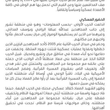
صف المدافعين عنها وعن القيم التي تحمل بها هم الوطن في كافة
الأصعدة عسكرياً وسياسياً وثقافياً.
الحضور العسكري
اندلعت الحرب الأولى -بحسب المعلومات- وهو في منطقة نشور
إلى جانب المجاهدين عبدالله عيظة الرزامي ويوسف المداني،
وغيرهما من الذين لم يستطيعوا الوصول إلى مران بسبب الحصار، فأدوا
واجبهم من مكانهم.
وحضر في ميدان الحرب الثانية عام 2005 كأحد المجاهدين البارزين الذين
خططوا ونفذوا عمليات عسكرية شتتت جهود السلطة، وخففت من
دفاعها نحو أبناء صعدة في مناطق مران ونشور وضحيان.. قبيل الحرب
الثالثة اتخذ من منطقة بني معاذ منطلقاً لأداء الواجب الذي حمله
على عاتقه مع مجموعة من المجاهدين، والمتمثل في نشر هدى
الله، وتعريف الناس بمشروع المسيرة القرآنية، وفضح السياسات
الأمريكية في البلاد، ناشراً الوعي في أوساط أبناء منطقته الذين
انضموا إلى ركب المسيرة القرآنية بعد أن رأوا صالح الصماد يبذل كل ما
يملكه في سبيل دعمها.
وظهر الشهيد الصماد كقائد عسكري محنك في الحرب الرابعة، حينما
قاد جبهة واسعة من منطقته (بني معاذ) لمواجهة النظام وتخفيف
ضغطه على مران، بقيادته مجموعة من المجاهدين من أبناء
منطقته، وخاض مواجهات شرسة مع النظام، نجحت في تحقيق
أهدافها.