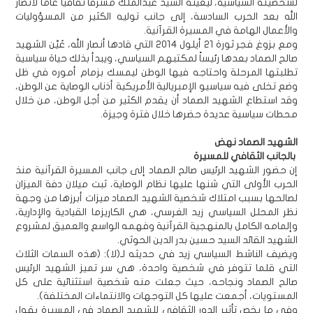
لشخصيته السياسية، ليعينه السيد عبدالملك مشرفاً ثقافياً عاماً لأنصار
الله بعد الحرب السادسة، إلى جانب توليه الكثير من المسؤوليات
والأعمال الهامة في المسيرة القرآنية.
ومع بزوغ فجر ثورة 21 أيلول 2014 التي قادها أنصار الله، عُيِّن الشهيد
صالح الصماد بعدها رئيساً لمكتبهم السياسي، ويبدأ بذلك حياة سياسية
تطلبتها المرحلة واحتاجه فيها الوطن ليمسك بزمام أموره في ظل
وضع تخلى فيه سياسيو الإمبريالية الأمريكية أذناب الوصاية عن الوطن،
وقد استطاع الشهيد الصماد أن يقدم الكثير من أجل الوطن، من خلال
محطات سياسية عديدة حضرها خلال فترة وجيزة.
الشهيد الصماد نهض
بالجانب الثقافي للمسيرة
إن حضور الشهيد الرئيس صالح الصماد إلى جانب المسيرة القرآنية منذ
الحرب الأولى التي شنها عليها نظام الوصاية، ثبت ميلان دفة الميزان
لصالحها بسبب امتلاك شخصية الشهيد الصماد ميزات أبرزها من وجهة
نظر المحلل السياسي زيد الغرسي، هي الكاريزما القيادية والإدارية،
وإلمامه الكامل بالمنهجية القرآنية وفهمه الواسع والعميق لمشروع
الشهيد القائد السيد حسين بدر الدين الحوثي.
ويضيف الناشط السياسي زيد في حديثه لـ(لا): (هذه السمات الثلاث
التي قلما تتوفر في شخصية واحدة، هي سر تميز الشهيد الرئيس
صالح الصماد ونجاحه، حيث جعلت منه شخصية استثنائية على كل
المستويات، أجمعت عليها كل التوجهات والانتماءات المختلفة).
وفي ما يخص تأثير الدور الثقافي للشهيد الصماد في المسيرة يقول