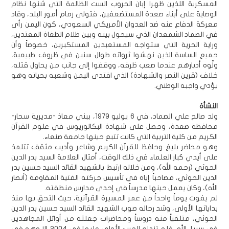
العسكرية اللذين ظهرا إبان الحروب الست الظالمة التي شنها نظام
الوصاية على أبناء صعدة المستضعفين، فتولى زمام أمور البلد، وقاد
معركة الدفاع عنه ضد العدوان الأمريكي السعودي، كون اليمن رأى
في الصماد الشمعدان الذي سيحول بينه وبين ظلام الطغاة المعتدين،
وراية الحرية التي ستواجه المستعبدين المستكبرين، خصوصاً وأن
جميع الساسة الذين نهشوا ثرواته طوال سنين في ظروف طبيعية،
ولّوه أدبارهم عندما صعب ظرفه، ووقفوا إلى جانب من يحاول قتله،
خلاف (قرين النصر والشهادة) الذي افتدى اليمن وشعبه بحياته وهو
يؤدي واجبه الوطني.
النشأة
ولد صالح علي الصماد، في 6 يوليو 1979، ببني معاذ -مديرية سحار-
محافظة صعدة، وحصل على شهادة البكالوريوس في علوم القرآن
الكريم من كلية التربية التي كانت تتبع حينها جامعة صنعاء.
وهو محاضر بليغ وحافظ للقرآن الكريم وشاعر وأديب مثقف تتلمذ
على أيدي كبار العلماء في ذلك الوقت، أمثال العلامة السيد بدر الدين
الحوثي (رحمه الله)، ومن خلاله ارتبط بالشهيد القائد السيد حسين بدر
الدين الحوثي، مصاحباً إياه في تأسيس حركته الفتية المقاومة (أنصار
الله)، وكان يعمل حينها مدرساً في إحدى مدارس منطقته.
لم يفوت يوماً واحداً من عمر المسيرة القرآنية، حيث التحق بها منذ
بداياتها الأولى، وشد رحاله صوب الشهيد القائد السيد حسين بدر الدين
الحوثي، متلقياً منه دروساً ومحاضرات جعلته من أوائل المجاهدين
في سبيل الله، فلم تندلع الحرب الأولى عليها في 2004 إلا وهو في