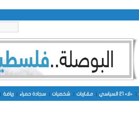
|
«لا» 21 السياسي
|
مقـاربات
|
شخصيات
|
سجادة حمراء
|
رياضة
|