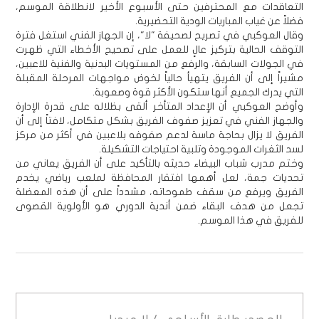
التعاقدات مع المحترفين حتى الأسبوع الأخير لانطلاقة الموسم،
فضلاً عن غياب المباريات الودية التحضيرية.
وقال العوكبي في تصريح لصحيفة "لا"، إن الجهاز الفني استغل فترة
التوقف الحالية بتركيز عالٍ للعمل على تصحيح الأخطاء التي ظهرت
في الجولات السابقة، والرفع من المستويات البدنية والفنية للاعبين،
مشيراً إلى أن الفريق يتهيأ حالياً لخوض مواجهات المرحلة المقبلة
التي يدرك الجميع أنها ستكون الأكثر قوة وصعوبة.
وأوضح العوكبي أن الإعداد المتأخر ألقى بظلاله على قدرة الإدارة
والجهاز الفني في تعزيز صفوف الفريق بشكل متكامل، لافتاً إلى أن
الفريق لا يزال بحاجة ماسة لدعم صفوفه بلاعبين في أكثر من مركز
لسد الثغرات الموجودة وتلبية احتياجات التشكيلة.
وختم مدرب شباب البيضاء حديثه بالتأكيد على أن الفريق يعاني من
تحديات جمة، لعل أهمها افتقار المحافظة لملعب رياضي يخدم
الفريق ويرفع من سقف طموحاته، مشدداً على أن هذه المعضلة
تجعل من هدف البقاء ضمن أندية الدوري هو الأولوية القصوى
للفريق في هذا الموسم.