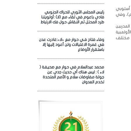
45، 48، 52، و56 كجم)، وفي أسلوبي
رئيس المجلس الثوري للحراك الجنوبي
نافسات فئة الشباب في أوزان (48، 52، 56، 60 و65 كجم)، وفي
فادي باعوم في لقاء مع (لا) :أولويتنا
طرد المحتل ثم النقاش حول فك الارتباط
لمدربين
الأولمبية
ي مختلف
وفاء فتاح فـي حوار مع «لا»:غادرت عدن
في غمرة الاغتيالات ولن أعود إليها إلا
باستقرار الأوضاع
محمد عبدالسلام في حوار مع صحيفة (
لاء ) : ليس هناك أي حديث جدي عن
جولة مفاوضات سلام و الأمم المتحدة
تخدم العدوان