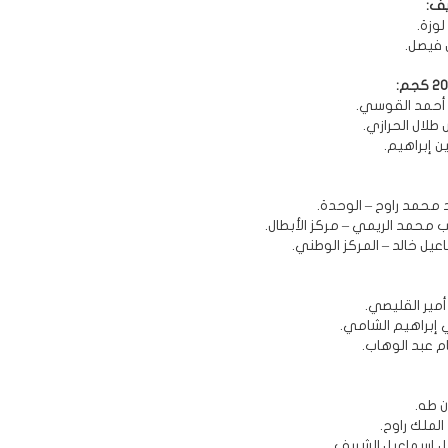
ف:
لوزة.
س فيصل.
د أحمد القوسي.
 طلال الحرازي.
ن إبراهيم.
د محمد راوح – الوحدة.
يب محمد الريمي – مركز الأبطال.
اعيل خالد – المركز الوطني.
 أمير القليصي.
ي إبراهيم الشامي.
ام عبد الوهاب.
ن طه.
 الملك راوح.
ريل إسماعيل الشريف.