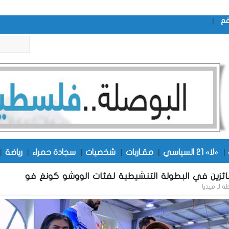
|
قع
|
«لا» 21 السياسي
|
مقـاربات
|
شخصيات
|
سجادة حمراء
|
رياضة
|
ائزين في البطولة التنشيطية لفئات الووشو كونغ فو
طة
لا ميديا