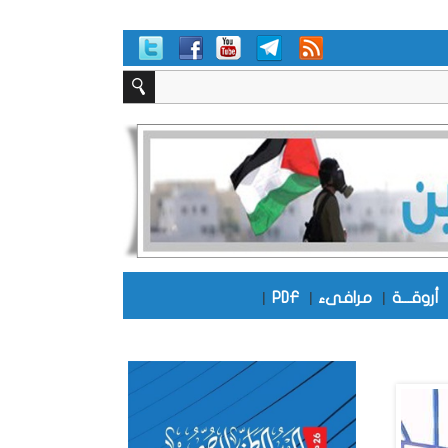
أروقـــة
|
مرافىء
|
PDF
|