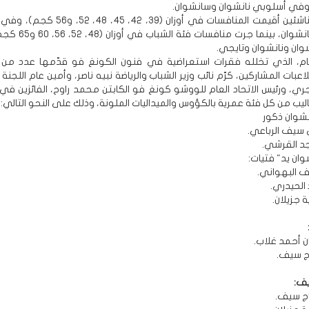
وفي فئة الناشئين أقيمت المنافسات في أوزان (39، 42، 
نانشوان وسانشوان، بينما جرت م
وان ونانشوان وتايجي.
ام، الذي تخلله فقرات استعراضية في فنون الكونغ فو قدّمها عدد من ا
لاعبات المشاركين، كرّم نائب وزير الشباب والرياضة نبيه ناصر، وأمين عام اللجنة 
ي، ورئيس الاتحاد العام للووشو كونغ فو الكابتن محمد راوح، الفائزين ف
ساليب من كل فئة عمرية بالكؤوس والميداليات الملونة، وذلك على النحو التالي:
نشوان ذكور
 سيف الرباعي.
جد القرشي.
ان يد" فتيات:
ف البهواني.
اد الحيدري.
ة جزيلان.
ان أحمد غلاب.
تاج سيف.
ف:
تاج سيف.