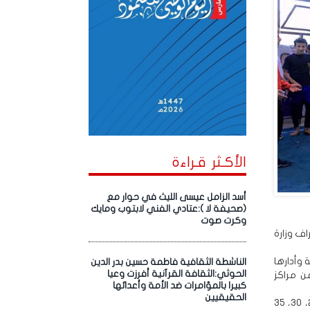
الأكـثر قـراءة
أسد الزامل عيسى الليث في حوار مع
(صحيفة لا ):عتادي الفني لابتوب ومايك
وكرت صوت
اف وزارة
 وأدارها
الناشطة الثقافية فاطمة حسين بدر الدين
الحوثي:الثقافة القرآنية أفرزت وعيا
من مراكز
كبيرا بالمؤامرات ضد الأمة وأعدائها
الحقيقيين
وأقيمت منافسات الساندا القتالية والتاولوه الاستعراضية لفئة البراعم في أوزان (25، 28، 30، 35