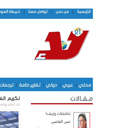
|
|
|
الرئيسية
من نحن
تواصل معنا
خريطة المو
محلي
|
عربي
|
دولي
|
تقارير خاصة
|
ترجمات
مـقـالات
تكريم الف
تم النشر بواس
تناقضات وزيف!
عمر القاضي