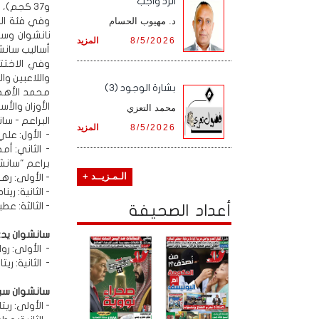
الرد واجب
و37 كجم)، وفي أسلوبي نانشوان وسانشوان.
د. مهيوب الحسام
8/5/2026
المزيد
أساليب سانش
وفي الاختت
واللاعبين وال
بشارة الوجود (3)
محمد الأهجر
الأوزان والأ
محمد التعزي
البراعم - سا
8/5/2026
المزيد
- الأول: علي
- الثاني: أم
براعم "سانشو
الـمـزيــد +
- الأولى: ره
- الثانية: رين
- الثالثة: عطي
أعداد الصحيفة
سانشوان يد:
- الأولى: رو
- الثانية: ري
سانشوان سي
- الأولى: ري