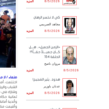
8/5/2026
المزيد
كي لا نخسر الرهان
مجاهد الصريمي
8/5/2026
المزيد
«الزمن الجميل».. هـــل
كـــان جميــــلاً حقـــاً؟!
الحلقة 154
مروان ناصح
8/5/2026
المزيد
صنعاء / لا مي
هدوءٌ.. يثير الضجيج!
اختتمت، أمس،
عدنان باوزير
الشباب والري
وشارك في منا
8/5/2026
المزيد
ثمانية حكام
وأندية أمان