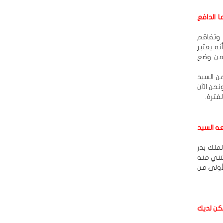
 الدافع
 وتفاقم
نه يعتبر
 من وضع
من السيد
نحن الآن
فترة.
عه السيد
لملك بدر
لتني منه
لأولى من
يكن لديك