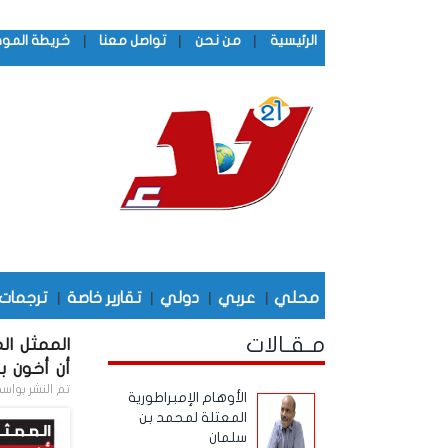
|
|
|
الرئيسية
من نحن
تواصل معنا
خريطة المو
محلي
|
عربي
|
دولي
|
تقارير خاصة
|
ترجمات
مـقـالات
الممثل ال
أن أخون ب
تم النشر بواس
الأوهام الإمبراطورية
المعتلة لمحمد بن
سلمان