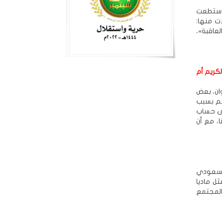
 استطعت
 منها:
عاقبة»،
كريم أم
ان، بعض
هم بسبب
لى حساب
، مع أن
السعودي
ثل ماديا
المجتمع