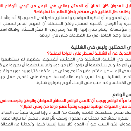
ل العدوان كان الفنان أو الممثل يعاني في اليمن من تردي الأوضاع الا
بخلاف حال الفنانين في معظم بلدان العالم. ما تعليقك؟
 يزال المفهوم أو النظرة للمواهب والممثلين قاصرا لدى الجميع، إلا أنه ولله 
خيرة بدأ الوعي بأهمية الممثل، ولكن المشكلة أن الفهم القاصر للممثل ا
 مؤسسات الإنتاج حتى إنها -إلا من رحم ربي- لا تقدّر الممثل، وهناك استر
الة، وهذا الحاصل في كل القطاعات حتى في الرياضة.
الممثلين وليس في الشللية
 الحديث عن أن الشللية تسيطر على الدراما اليمنية؟
ست في الشللية، المشكلة في الممثلين أنفسهم. بعضهم لم يستطيعوا أن
لدراما، ولم يستطيعوا أن يؤدوا أكثر من دور، ولم يستطيعوا أن يطوروا من ق
بعض الزملاء غير مقتدر وغير متنوع وحتى غير مثقف فنيًا ويريد دور بطولة. 
ذرع بالشللية، بينما العيب فيه. فالمؤسسة حريصة على تقديم عمل جيد،
 الكفاءة، وهذا عتب على الزملاء أنهم يقولون شللية.
مس الواقع
راما مرآة الواقع ويجب أن تلامس الواقع المعاش للمواطن والوطن وتجسده في 
 حتى القنوات الوطنية تتهرب وتلجأ لصنع دراما من وحي الخيال؟
ء نقدم مسلسلات هادفة وليست من الخيال، وإذا اقتربنا قليلاً من الخيال،
لفكرة للمشاهد. تحدثنا عن العدوان وكيف تأثر الناس، صحيح أننا تناولنا قضايا 
عدوان، لكن السبب هو أن العدو كان سببا رئيسيا فيها، وتحدثنا عن العمالة 