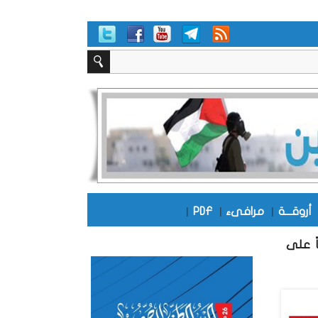
أروقـــة
|
مرافىء
|
PDF
|
ً على