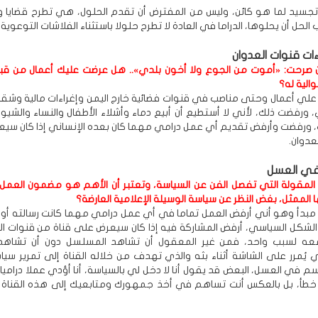
تجسيد لما هو كائن، وليس من المفترض أن تقدم الحلول، هي تطرح قضايا 
لحل أن يحلوها، الدراما في العادة لا تطرح حلولا باستثناء الفلاشات التوعوية.
ات قنوات العدوان
 صرحت: «أموت من الجوع ولا أخون بلدي».. هل عرضت عليك أعمال من قب
والية له؟
لي أعمال وحتى مناصب في قنوات فضائية خارج اليمن وإغراءات مالية وشقة
 ورفضت ذلك، لأني لا أستطيع أن أبيع دماء وأشلاء الأطفال والنساء والشيو
ت، ورفضت وأرفض تقديم أي عمل درامي مهما كان بعده الإنساني إذا كان سي
عدوان.
في العسل
المقولة التي تفصل الفن عن السياسة، وتعتبر أن الأهم هو مضمون العمل و
الممثل، بغض النظر عن سياسة الوسيلة الإعلامية العارضة؟
لدي مبدأ وهو أني أرفض العمل تماما في أي عمل درامي مهما كانت رسالته أو 
الشكل السياسي، أرفض المشاركة فيه إذا كان سيعرض على قناة من قنوات الع
معه لسبب واحد، فمن غير المعقول أن تشاهد المسلسل دون أن تشاهد
ذي يُمرر على الشاشة أثناء بثه والذي تهدف من خلاله القناة إلى تمرير سي
 في العسل، البعض قد يقول أنا لا دخل لي بالسياسة، أنا أؤدي عملا دراميا 
ا خطأ، بل بالعكس أنت تساهم في أخذ جمهورك ومتابعيك إلى هذه القناة ا