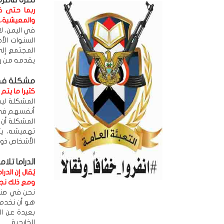
نظرة قاصرة
ربما حتى قب
والمعيشية، 
في اليمن، لا
السنوات الأ
المجتمع إلى
يقدمه من رس
مشكلة في 
كثيرا ما يتم
المشكلة لي
أنفسهم في ا
المشكلة أن 
تهميشه، يت
الأشخاص ذوي
الدراما تلا
يُقال إن الد
ومع ذلك نجد
نحن في صنعا
هو أن نخدم ا
بعيدة عن ال
الخارجية.