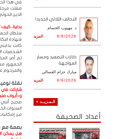
في هذا الحو
صقلت مرحلة 
الدين الحوث
التحالف الثلاثي الجديد!
بداية، كيف 
د. مهيوب الحسام
8/9/2026
المزيد
شهادة البكال
كانت بدايت
الشخصيات الش
دلالات التصعيد ومسار
ثم أصر المخ
المواجهة
الجمهور معي
والمرحوم عب
مبارك حزام العسالي
8/9/2026
المزيد
نقلة نوعية
شاركت في أع
و«أبواب صنعا
الـمـزيــد +
صحيح أنني أ
السنوات الخ
من إمكانيات
أعداد الصحيفة
بصمة مع 
هل يمكن ال