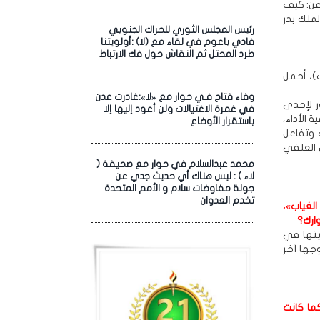
عن: كيف
ملك بدر
رئيس المجلس الثوري للحراك الجنوبي
فادي باعوم في لقاء مع (لا) :أولويتنا
طرد المحتل ثم النقاش حول فك الارتباط
ء (ذكران وبنت)، أحمل
وفاء فتاح فـي حوار مع «لا»:غادرت عدن
ر لإحدى
في غمرة الاغتيالات ولن أعود إليها إلا
 الأداء،
باستقرار الأوضاع
 وتفاعل
 العلفي
محمد عبدالسلام في حوار مع صحيفة (
لاء ) : ليس هناك أي حديث جدي عن
جولة مفاوضات سلام و الأمم المتحدة
تخدم العدوان
الغياب»،
ارك؟
يتها في
جها آخر
ما كانت