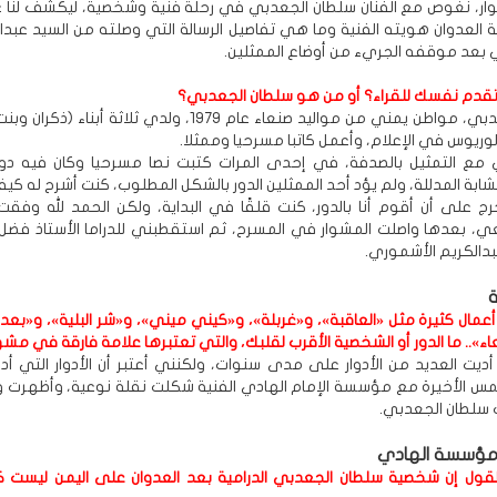
ار، نغوص مع الفنان سلطان الجعدبي في رحلة فنية وشخصية، ليكشف لنا 
العدوان هويته الفنية وما هي تفاصيل الرسالة التي وصلته من السيد عبدال
ي بعد موقفه الجريء من أوضاع الممثلين.
تقدم نفسك للقراء؟ أو من هو سلطان الجعدبي؟
سلطان الجعدبي، مواطن يمني من مواليد صنعاء عام 1979، ولدي ثلاثة أبنا
وريوس في الإعلام، وأعمل كاتبا مسرحيا وممثلا.
ي مع التمثيل بالصدفة، في إحدى المرات كتبت نصا مسرحيا وكان فيه دو
ابة المدللة، ولم يؤد أحد الممثلين الدور بالشكل المطلوب، كنت أشرح له كيفية
رج على أن أقوم أنا بالدور، كنت قلقًا في البداية، ولكن الحمد لله وفقت
، بعدها واصلت المشوار في المسرح، ثم استقطبني للدراما الأستاذ فضل
دالكريم الأشموري.
مال كثيرة مثل «العاقبة»، و«غربلة»، و«كيني ميني»، و«شر البلية»، و«بعد 
ء».. ما الدور أو الشخصية الأقرب لقلبك، والتي تعتبرها علامة فارقة في مشو
ديت العديد من الأدوار على مدى سنوات، ولكنني أعتبر أن الأدوار التي أد
مس الأخيرة مع مؤسسة الإمام الهادي الفنية شكلت نقلة نوعية، وأظهرت و
 سلطان الجعدبي.
مؤسسة الهادي
قول إن شخصية سلطان الجعدبي الدرامية بعد العدوان على اليمن ليست ك