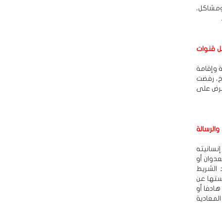
ومشاكل،
ل قنوات
 وإقامة
خ، رفضت
عرض على
الرسالة
إنسانيته
دوان أو
 الشريط
استها عن
هادفا أو
لمعادية