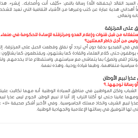
لسيد القائد (يحفظه الله) رسالة بالنص: «كَيّف أنت وأصحابك.. إبشر». هذا
ضاً أهداني هدية عبارة عن كتب وغيرها من الأشياء الثقافية التي تعيد للشخ
نه وتعالى.
 على المرتزقة
استغلاله من قبل قنوات وإعلام العدو ومرتزقته للإساءة للحكومة في صنعاء.
ليس من أجل خاطر الممثلين؟
في الفيديو بدقة دون أي تردد أو نفاق وقطعت الحبل على المرتزقة، إلا 
ظفون حتى كلام العلماء والقادة كما يشتهون، ويقتطعون كما يشاؤون؛ ل
نتاج (قص ولصق) بما يتماشى مع سياستهم، واستقطاع ما لا يخدمهم. ولك
ادة سياسية متفاهمة، وطبعا قيادة روحية، وهذه نعمة.
ذرا لبيع الأوطان
و رسالة توجهها..؟
الشباب ولكل المواطنين في مناطق السيادة الوطنية أنه مهما تكالبت علينا
ومهما عانينا حتى لو أكلنا التراب إلا أننا لا نبيع الوطن. الجوع ليس عذرا لبيع
ذرا لبيع الشرف واتخاذ مسلك الجاسوسية.. وفي الأخير أشكر صحيفة «لا» 
نى لها التوفيق في رسالتها الإعلامية والجهادية الوطنية.