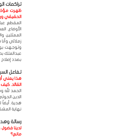
تراكمات ال
ظهرت مؤخرا 
الحقيقي وراء
المقطع عبا
الأوضاع. الع
الممثلين وا
زملائي وأنا 
وتوجهت بهذا 
عبدالملك بدر
بصدد إصلاح 
تفاعل السي
هذا يعني أن
القائد. كيف
الحمد لله وص
الدين الحوثي
هدية. أيضاً 
نهاية المشكل
رسالة وهدي
لدينا فضول 
مانع؟