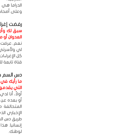
الدراما هي 
وعلى أصحاب ا
رفضت إغراء
سبق لك وأن
العدوان أو م
نعم، عرضت ع
لي ولأسرتي،
كل الإغراءا
قناة تابعة لل
دس السم 
ما رأيك في 
التي يقدمها 
أولاً، أنا 
أو بعده عن 
المتحالفة 
الإخباري ال
طريق دس السم
إنسانيا. هذ
لوطنك.