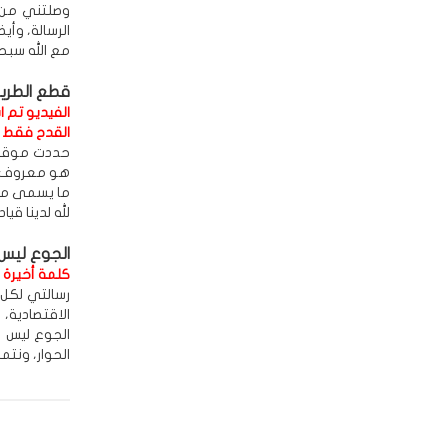
وصلتني من ا
الرسالة، وأي
مع الله سبحا
قطع الطريق
الفيديو تم 
القدح فقط و
حددت موقفي 
هو معروف يو
ما يسمى مو
لله لدينا قي
الجوع ليس ع
كلمة أخيرة أ
رسالتي لكل 
الاقتصادية، 
الجوع ليس ع
الحوار، ونتم