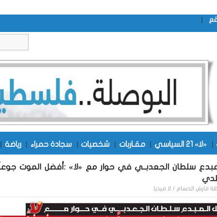
|
قع
|
«لا» 21 السياسي
|
مقـاربات
|
شخصيات
|
سجادة حمراء
|
رياضة
|
مبدع سلطان الجعدبــي في حوار مع «لا» :أفضل الموت جوعا
لدي
طة
مارش الحسام / لا ميديا