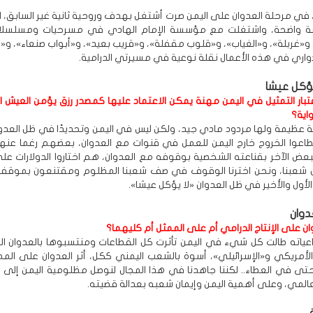
، في مرحلة العدوان على اليمن صرت أشتغل بهدف وروحية ثانية غير السابق،
ة واضحة، واشتغلت مع مؤسسة الإمام الهادي في مسرحيات ومسلسلات
«غربلة»، و«الغياب»، و«قلوب مقفلة»، و«قريب بعيد»، و«أبواب صنعاء»، و«ال
دواري في هذه الأعمال نقلة نوعية في مسيرتي الدرامية.
يؤكل عيشا
بار التمثيل في اليمن مهنة يمكن الاعتماد عليها كمصدر رزق يؤمن العيش ال
اية؟
ة عظيمة ولها مردود مادي جيد، ولكن ليس في اليمن وتحديدًا في ظل العدو
تطاعوا الخروج خارج اليمن للعمل في قنوات مع العدوان، بعضهم رغما عن
بعض الآخر بقناعته الشخصية بوقوفه مع العدوان، هم اختاروا الدولارات ع
ل شعبنا، ونحن اخترنا الوقوف في صف شعبنا المظلوم ومقتنعون بموقفنا
لأول والأخير في ظل العدوان «لا يؤكل عيشا».
دوان
ان على الإنتاج الدرامي أم على الممثل أم كليهما؟
اعياته طالت كل شيء في اليمن تأثرت كل القطاعات ومنتسبوها بالعدوان 
والأمريكي و«الإسرائيلي»، أسوة بالشعب اليمني ككل، أثر العدوان على المم
حتى في العطاء.. لكننا جاهدنا في هذا المجال لنوصل مظلومية اليمن إلى 
عالمي، وعلى أهمية اليمن وإيمان شعبه بعدالة قضيته.