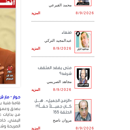
محمد القيرعي
8/9/2026
المزيد
صنعاء
عبدالمجيد التركي
8/9/2026
المزيد
متى يفقد المثقف
شرفه؟
مجاهد الصريمي
8/9/2026
المزيد
حوار - مار ش 
«الزمن الجميل».. هـــل
قامة فنية يم
كـــان جميــــلاً حقـــاً؟!
بصدق وعمق، 
الحلقة 155
من بدايات ع
اليمني، خاص
مروان ناصح
الصريحة وشخ
8/9/2026
المزيد