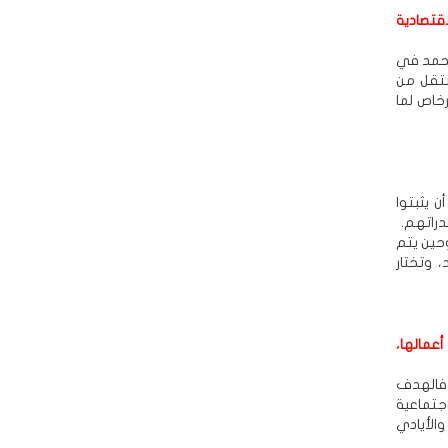
قتصادية
الحمد في
نتقل من
خاص لما
 يثبتوا
دراتهم.
وحين يتم
 وتختار
أعمالها،
 فالهدف
اجتماعية
والأيادي