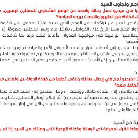
وجع وتجاوب السيد
في فيديو حمل رسالة واضحة عن الوضع المأساوي للممثلين اليمنيين، ما
 اتخاذك قرار الظهور والتحدث بهذه الصراحة؟
رة عن تعبير عن تراكمات من الوجع الذي سببه علينا العدوان، من ضغوط
دوان قطع سبيل الرزق على المواطنين بشكل عام وليس الممثلين خصوصًا، إلا أ
لإعلاميين الواجهة في مواجهة العدوان، للأمانة ضقت ذرعا بما شاهدته
شخصيا.
الفيديو إلى أصحاب القرار، والحمد لله ولي الأمر والقيادة تجاوبوا، بدءاً 
 الدين الحوثي والرئيس المشاط وبقية قيادة الدولة كلهم تجاوبوا تجاوبا تاما، و
وضع الممثلين، وبإذن الله ستسمعون أخبارا جيدة عن وضع الممثلين في هذه ال
د
 الفيديو نجح في إيصال رسالتك ولاقى تجاوبا من قيادة الدولة، بل وتفاعل م
 تفاعل معه؟
ل كلامي إلى القيادة كاملاً، ووُفقت أن وصل الفيديو إلى السيد القائد عبدا
، وصلتني منه رسالة نصية أنه سيتم بإذن الله إصلاح أوضاع الممثلين، كما وص
لاقى تجاوبًا من الرئاسة والمالية، وتعاونوا معنا. ونحن الآن في إطار المرحلة ا
ة والأولى لحلها.
ة من السيد
وكذا القراء لمعرفة نص الرسالة وكذلك الهدية التى وصلتك من السيد إذا لم 