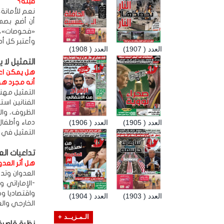
قبله؟
نعم للأمانة
أن أضع بصم
«فحوصات»، و
وأعتبر كل أ
العدد ( 1907)
العدد ( 1908)
التمثيل لا 
هل يمكن اعت
أنه مجرد هو
التمثيل مهن
الفنانين اس
الظروف، وال
العدد ( 1905)
العدد ( 1906)
دماء وأطفا
التمثيل في ا
تداعيات الع
هل أثر العدو
العدوان وتد
-الإماراتي 
واقتصاديا و
العدد ( 1903)
العدد ( 1904)
الخارجي وال
الـمـزيــد +