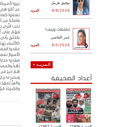
توفيق هزمل
برزوا لأمريكا
عن أمّةٍ هي 
8/8/2026
المزيد
بَسَقوا كغابِ 
قاماتُهُ من ذُلِ
تحت الثَّرى بَذَ
تناقضات وزيف!
فهُمُ على غُرَ
عمر القاضي
بالخَلْقِ يأتي 
كالأنبياءِ بِهِمْ
8/5/2026
المزيد
عَقَدوا القضي
الأسوارُ تفصِم
صَعَدوا مدارات
الـمـزيــد +
زُهُراً وللم
هُمْ خيرُ مَن
أعداد الصحيفة
وبخيرِ ما ربِحَ 
والعِزُّ يُمهَرُ
والكبرياءُ مُهُو
العدد ( 1906)
العدد ( 1907)