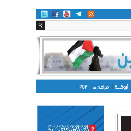
أروقـــة
|
مرافىء
|
PDF
|