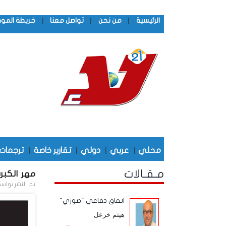
|
|
|
الرئيسية
من نحن
تواصل معنا
خريطة المو
محلي
|
عربي
|
دولي
|
تقارير خاصة
|
ترجمات
مـقـالات
مهر الكبريـ
تم النشر بواس
اتفاق دفاعي "صوري"
هيثم خزعل