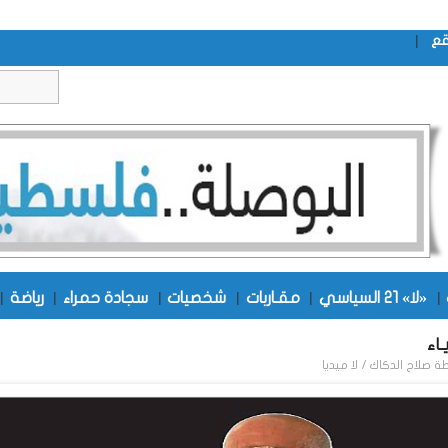
|
قع
|
«لا» 21 السياسي
|
مقـاربات
|
شخصيات
|
سجادة حمراء
|
رياضة
|
اء
طة
صلاح الدكاك / لا ميديا