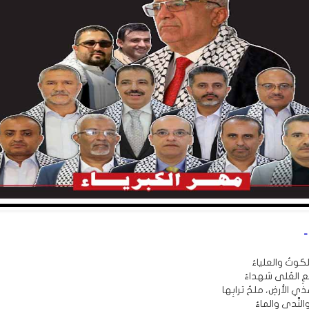
-
كوتُ والعلياءُ
ِ العُلى شهداءُ
ي الأرضِ، ملحُ ترابِها
والنَّدى والماءُ