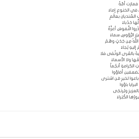
 فمازت أمّةٌ
في الخنوعِ إماءُ
السِّنديان بعالَمٍ
ّها حَدْباءُ
روا النُّفوسَ أعزَّةً
رِ الرُّؤوسِ سماءُ
اللهُ مِن جَدَثٍ وهُمْ
 إليهِ يُجاءُ
ةَ بالعُرى الوثُقى فلا
ُها ولا الأسماءُ
ِ الكرامةِ أنجُماً
ستضعفين أضاؤوا
 باعوا لخيرِ مَن اشترى
البرايا باؤوا
 بالعزيزِ ويُرتجَى
رُها الكُبَراءُ