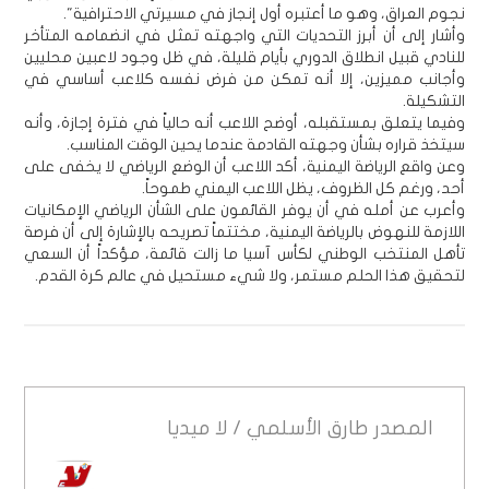
نجوم العراق، وهو ما أعتبره أول إنجاز في مسيرتي الاحترافية".
وأشار إلى أن أبرز التحديات التي واجهته تمثل في انضمامه المتأخر
للنادي قبيل انطلاق الدوري بأيام قليلة، في ظل وجود لاعبين محليين
وأجانب مميزين، إلا أنه تمكن من فرض نفسه كلاعب أساسي في
التشكيلة.
وفيما يتعلق بمستقبله، أوضح اللاعب أنه حالياً في فترة إجازة، وأنه
سيتخذ قراره بشأن وجهته القادمة عندما يحين الوقت المناسب.
وعن واقع الرياضة اليمنية، أكد اللاعب أن الوضع الرياضي لا يخفى على
أحد، ورغم كل الظروف، يظل اللاعب اليمني طموحاً.
وأعرب عن أمله في أن يوفر القائمون على الشأن الرياضي الإمكانيات
اللازمة للنهوض بالرياضة اليمنية، مختتماً تصريحه بالإشارة إلى أن فرصة
تأهل المنتخب الوطني لكأس آسيا ما زالت قائمة، مؤكداً أن السعي
لتحقيق هذا الحلم مستمر، ولا شيء مستحيل في عالم كرة القدم.
المصدر
طارق الأسلمي / لا ميديا