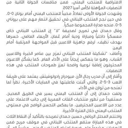
الافتراضية للمنتخب اليمني، ضمن منافسات الجولة الثانية من
التصفيات المؤهلة لكأس آسيا 2027.
وشهدت الجولة الأولى تعادلاً مخيباً للمنتخب اليمني أمام بوتان 0-0،
في حين نجح المنتخب اللبناني في تحقيق انتصار مهم على بروناي
5-0، منحه صدارة المجموعة مبكراً.
وقال حمدان في تصريح لصحيفة "لا" إن المنتخب اللبناني خاض
معسكراً داخلياً ومباراة ودية أمام عُمان، الأربعاء الماضي، خسرها
بهدف نظيف، لرفع جاهزية اللاعبين قبل المواجهة المرتقبة أمام
اليمن.
وأضاف: "تشكيلة المنتخب اللبناني تمزج بين عناصر الخبرة واللاعبين
الشباب، وهو ما ينعكس إيجاباً على الأداء العام. كما يشكّل اللاعبون
المحترفون إضافة نوعية واضحة تعزز طموحات المنتخب في هذه
التصفيات.
وأشار إلى أن مدرب رجال الأرز، ميودراج رادولوفيتش، يعتمد على طريقة
اللعب 3-5-2، والتي أثبتت فاعليتها في المباريات الأخيرة، نظراً لما
تمنحه من توازن في الأداء.
ولفت حمدان إلى أن المنتخب اليمني يسير في الطريق الصحيح،
مستفيداً من تطور منتخبات الفئات العمرية إلى جانب الاعتماد على
عدد من اللاعبين المحترفين، ما يعكس التحسن الواضح في مستوى
المنتخب اليمني خلال الفترة الأخيرة.
واختتم المحلل الرياضي حسين حمدان تصريحه بالتأكيد أن النقاط الثلاث
في هذه المباراة ستضع المنتخب اللبناني في موقف مريح ضمن
التصفيات، مشدداً على ضرورة احترام المنتخب اليمني، مشيراً إلى أن