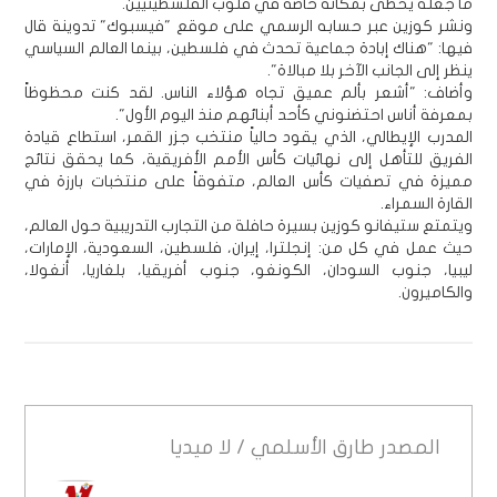
ما جعله يحظى بمكانة خاصة في قلوب الفلسطينيين.
ونشر كوزين عبر حسابه الرسمي على موقع "فيسبوك" تدوينة قال
فيها: "هناك إبادة جماعية تحدث في فلسطين، بينما العالم السياسي
ينظر إلى الجانب الآخر بلا مبالاة".
وأضاف: "أشعر بألم عميق تجاه هؤلاء الناس. لقد كنت محظوظاً
بمعرفة أناس احتضنوني كأحد أبنائهم منذ اليوم الأول".
المدرب الإيطالي، الذي يقود حالياً منتخب جزر القمر، استطاع قيادة
الفريق للتأهل إلى نهائيات كأس الأمم الأفريقية، كما يحقق نتائج
مميزة في تصفيات كأس العالم، متفوقاً على منتخبات بارزة في
القارة السمراء.
ويتمتع ستيفانو كوزين بسيرة حافلة من التجارب التدريبية حول العالم،
حيث عمل في كل من: إنجلترا، إيران، فلسطين، السعودية، الإمارات،
ليبيا، جنوب السودان، الكونغو، جنوب أفريقيا، بلغاريا، أنغولا،
والكاميرون.
المصدر
طارق الأسلمي / لا ميديا