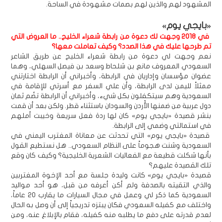
المشهود لهم والذين لهم بصمات مشهودة في الساحة.
«بايجي يوم»
في 2018 وجهت لك دعوة من رابطة شعراء الخليج.. ما العروض التي
تم طرحها عليك في هذا الصدد؟ وكيف تعاملت معها؟
نعم وجهت لي دعوة من رابطة شعراء الخليج عن طريق الشاعر
السعودي المعروف مانع بن شلحاط وسعد بن فيصل السهلي، وهما
عضوان مؤسسان وإداريان في الرابطة، وأخبراني أن الرابطة اختارتني
ممثلاً لليمن لدى الرابطة، وأن علي السفر مع أسرتي للإقامة في
السعودية وهم سيتكفلون بكل شيء، وأخبراني أن الرابطة تضُم ثمان
دول عربية من ضمنها الأُردن والسودان باستثناء قطر. ولكن بعد أن قمت
بنشر قصيدة «بايجي يوم» كان لها ردة فعل سريعة وخيبت أملهم
في استمالتي وضمي إلى الرابطة.
قصيدة «بايجي يوم» التي تحدثت عن معاناة المغترب اليمني في
السعودية وشنت هجوماً على النظام السعودي.. هل نستطيع القول
بأنها شكلت قطيعة مع الفعاليات الشعرية الخليجية؟ وكيف كان وقع
تلك القصيدة عليهم؟
قصيدة «بايجي يوم» كانت وليدة جلسة مع أحد الإخوة المغتربين
والذي التقيته بالصدفة ولم أكن أعرفه من قبل، هو أحد مواليد
السعودية كما ذكر لي وعمل في مجال السيارات ما يقارب 20 عاماً،
واختلف مع كفيله السعودي فكان يبتزه تدريجياً إلى أن وصل به الحال
لعدم قدرته على دفع ما يطلبه منه كفيله، فقام بالإبلاغ عنه، ومن