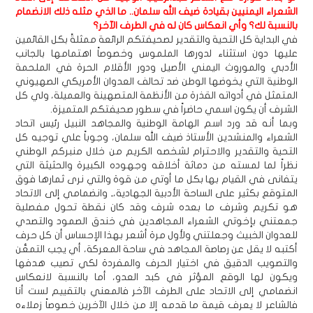
الشعراء اليمنيين بقيادة ضيف الله سلمان.. ما الذي مثله ذلك الانضمام
بالنسبة لك؟ وأي انعكاس كان له في الطرف الآخر؟
في البداية كل التحية والتقدير لصحيفتكم الرائعة ممثلةً بكل القائمين
عليها دون استثناء لدورها الملموس وخصوصاً اهتمامها بالجانب
الأدبي والموروث اليمني الأصيل ودور الأقلام الحرة في الملحمة
الوطنية التي يخوضها الوطن ضد تحالف العدوان الأمريكي الصهيوني
المتمثل في أدواته القذرة من الأنظمة المتصهينة والعميلة، ولي كل
الشرف أن يكون اسمي حاضراً في سطور صحيفتكم المتميزة.
وبما أنه قد ورد اسم الهامة الوطنية والمجاهد النبيل رئيس اتحاد
الشعراء والمنشدين الأستاذ ضيف الله سلمان، وجوباً علي توجيه كل
التحية والتقدير والاحترام لشخصه الكريم من خلال منبركم الوطني
نظراً لما لمسته من دماثة أخلاقه وجهوده الكبيرة والحثيثة التي
يتفانى في القيام بها بكل ما أوتي من قوة والتي نرى ثمارها فوق
المتوقع بكثير على الساحة الأدبية الجهادية،ـ وانضمامي إلى الاتحاد
هو تكريم وشرف ما بعده شرف وقد كان نقطة تحول مفصلية
جمعتني بإخوتي الشعراء المجاهدين في خندق الصمود والتصدي
للعدوان الخبيث وجعلتني ولأول مرة أشعر بهذا الإحساس أن كل حرف
أكتبه لا يقل عن رصاصة المجاهد في ساحة المعركة، أي يجب التمعُّن
والتصويب الدقيق في اختيار الحرف والمفردة لكي تصيب هدفها
ويكون لها الوقع المؤثر في كبد العدو، أما بالنسبة لانعكاس
انضمامي إلى الاتحاد على الطرف الآخر فالمعني بالتقييم لست أنا
فالشاعر لا يعرف قيمة ما قدمه إلا من خلال الآخرين خصوصاً زملاءه