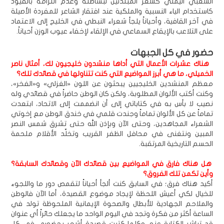
الشعبي اليمني كشعر المبتدئين لبساطته وعدم التزامه بالقيود
كاستخدام الياء النسبية والملكية عند افتقار الشاعر للمفردة الأصيلة
في آخر القافية، وأحياناً يلجأ شعراء النبطي في الخليج إلى الاعتماد
على التلاعب بالإيقاع السماعي في الإلقاء لإخفاء عيوب الوزن أحياناً.
حضور في كل الجبهات
هناك عشرات الأعمال التي أداها منشدون خليجيون لك، أمثال ناصر
الخميلي، ما هي أبرز المواضيع التي كنت تتناولها في قصائدك تلك؟
معظم المنشدين الخليجيين يبحثون عن اللون «الغزلي» و«الفخر»،
وكنت أكتب الألوان المطلوبة، ولكن كان الوطن حاضراً في قصائدي وله
نصيب لا بأس به في كتاباتي إلى أن انضممت إلى الاتحاد، ابتعدت
تماماً عن كل الألوان تماماً وجندت قلمي في خندق الوطن مع إخوتي
الشعراء المجاهدين، وحتى الآن وبإذن الله حتى تشرق شمس النصر
المبين ونتغنى في محافل الظفر القريب وتخلِّد الأقلام ملحمة
الحسم التاريخية المرتقبة.
هل هناك فارق في المواضيع بين قصائدك الآن وقصائدك السابقة؟
وأين تكمن تلك الفروق؟
أكيد هناك فرق؛ في السابق كنت ألجأ أحياناً لتقمص دور ما واللجوء
للخيال لكي أعيش اللحظة لإيجاد موضوع القصيدة، أما الآن فالوطن
والملاحم الجهادية للأبطال والصحوة الإيمانية الملحوظة تولد في
الساعة أكثر من فكرة وتجد في اليوم الواحد ما يجعلك حائراً أي عنوان
قد تباشر الكتابة عنه. وكلما كتبت قصيدة أشعر بحضوري في كل