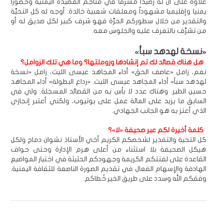
علاوةً على أن له رصيدا مشرِّفا في مناجم القصيدة اليمنية وحضورا
يمنيا وإقليميا مشهوداً ومعلقات شعبية خالدة. أوجه له كل التحيَّة
والتقدير من خلال سطوركم الحرَّة فهو شرف كبير لكل صديق له أو
من تشرَّف بالتعرف عليه والجلوس معه.
«نسخة لهدهد سبأ»
هل هناك قصائد لك تم إنشادها وزوملتها؟ وما هي تلك الزوامل؟
نعم، زامل «عاصف الحق» أداء المجاهد عيسى الليث، زامل «نسخة
لهدهد سبأ» أداء المجاهد عيسى الليث. «رداع البطولة» أداء المجاهد
حسين الطير. وهناك عدد لا بأس به من القصائد المسجلة. ولي في
السابق ما يزيد على المائة عمل على يوتيوب، ولكني أعتبر إنجازي
الذي أعتز به هو الجانب الجهادي.
كلمة أخيرة لكم عبر صحيفة «لا»؟
كل التحية والتقدير لشخصكم الكريم أخي الأستاذ نشوان دماج ولكل
هيكل الصحيفة بلا استثناء من أعلى هرم الإدارة وحتى حواف
القاعدة على لفتتكم الكريمة وجهودكم الحثيثة في اختيار المواضيع
الهادفة والإسهام الفعال في تقديم الصورة الناصعة للثقافة اليمنية.
وفقكم الله وسدد على طريق الخير خُطاكم.