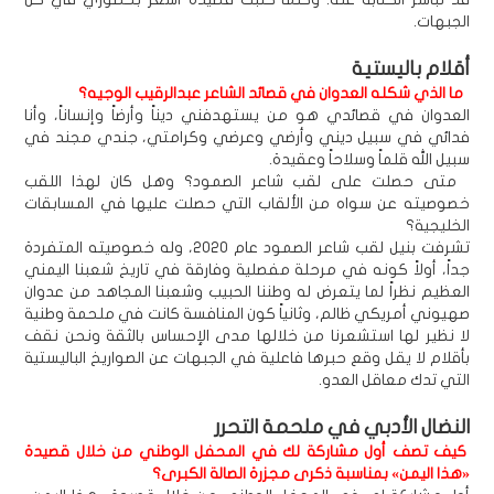
الجبهات.
أقلام باليستية
ما الذي شكله العدوان في قصائد الشاعر عبدالرقيب الوجيه؟
العدوان في قصائدي هو من يستهدفني ديناً وأرضاً وإنساناً، وأنا
فدائي في سبيل ديني وأرضي وعرضي وكرامتي، جندي مجند في
سبيل الله قلماً وسلاحاً وعقيدة.
متى حصلت على لقب شاعر الصمود؟ وهل كان لهذا اللقب
خصوصيته عن سواه من الألقاب التي حصلت عليها في المسابقات
الخليجية؟
تشرفت بنيل لقب شاعر الصمود عام 2020، وله خصوصيته المتفردة
جداً، أولاً كونه في مرحلة مفصلية وفارقة في تاريخ شعبنا اليمني
العظيم نظراً لما يتعرض له وطننا الحبيب وشعبنا المجاهد من عدوان
صهيوني أمريكي ظالم، وثانياً كون المنافسة كانت في ملحمة وطنية
لا نظير لها استشعرنا من خلالها مدى الإحساس بالثقة ونحن نقف
بأقلام لا يقل وقع حبرها فاعلية في الجبهات عن الصواريخ الباليستية
التي تدك معاقل العدو.
النضال الأدبي في ملحمة التحرر
كيف تصف أول مشاركة لك في المحفل الوطني من خلال قصيدة
«هذا اليمن» بمناسبة ذكرى مجزرة الصالة الكبرى؟