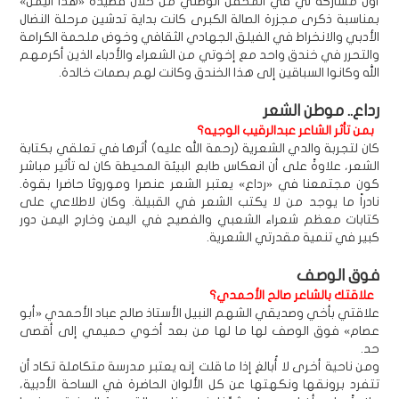
أول مشاركة لي في المحفل الوطني من خلال قصيدة «هذا اليمن»
بمناسبة ذكرى مجزرة الصالة الكبرى كانت بداية تدشين مرحلة النضال
الأدبي والانخراط في الفيلق الجهادي الثقافي وخوض ملحمة الكرامة
والتحرر في خندق واحد مع إخوتي من الشعراء والأدباء الذين أكرمهم
الله وكانوا السباقين إلى هذا الخندق وكانت لهم بصمات خالدة.
رداع.. موطن الشعر
بمن تأثر الشاعر عبدالرقيب الوجيه؟
كان لتجربة والدي الشعرية (رحمة الله عليه) أثرها في تعلقي بكتابة
الشعر، علاوةً على أن انعكاس طابع البيئة المحيطة كان له تأثير مباشر
كون مجتمعنا في «رداع» يعتبر الشعر عنصرا وموروثا حاضرا بقوة.
نادراً ما يوجد من لا يكتب الشعر في القبيلة. وكان لاطلاعي على
كتابات معظم شعراء الشعبي والفصيح في اليمن وخارج اليمن دور
كبير في تنمية مقدرتي الشعرية.
فوق الوصف
علاقتك بالشاعر صالح الأحمدي؟
علاقتي بأخي وصديقي الشهم النبيل الأستاذ صالح عباد الأحمدي «أبو
عصام» فوق الوصف لها ما لها من بعد أخوي حميمي إلى أقصى
حد.
ومن ناحية أخرى لا أُبالغ إذا ما قلت إنه يعتبر مدرسة متكاملة تكاد أن
تتفرد برونقها ونكهتها عن كل الألوان الحاضرة في الساحة الأدبية،