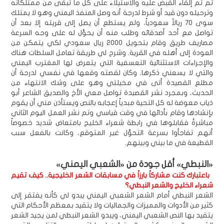
ثم تم إلقاء القبض عليه والاستيلاء على كل ما تبقى من ممتلكاته
وترحيله دون قيد أو شرط لدرجة أنه وصل المنفذ اليمني وهو لا يمتلك
سوى 70 ريالاً سعودياً، ولم يستطع أن يصل إلى قريته إلا بعد أن
تواصل مع أحد أصدقائه وطلب منه أن يحوٍّل له على وجه السرعة
مصاريف طريق وقام بتحويل 2000 ريال سعودي لكي يتمكن من
العودة إلى أهله في القرية. وشرح لي طريقة تعامل السلطات هناك
والإجراءات الاستثنائية التعسفية التي يتعرض لها المغترب اليمني
والتي لا يسعني ذكرها. وكان لقصته وقعها في نفسي لدرجة أن
مطلع القصيدة أتى في مخيلتي وهو على وشك الانتهاء من
الحديث، وبمجرد نشر القصيدة تواصل معي الأخ والصديق الشاعر أبو
ذياب معوضة له كل التحية مبدياً إعجابه بالنص ويستأذن مني أن يقوم
بإنشادها وقام بأدائها في وقت قياسي وتم نشر العمل اليوم الثاني
مباشرةً فقابلوها في رابطة شعراء الخليج بامتعاض شديد خصوصاً
أنهم تفاجأوا بسرعة التحوُّل غير المتوقع، وكانت بالفعل سبب
القطيعة في ما بيني وبينهم.
«النبطي» أقل جودة من «الشعبي اليمني»
باعتبارك كنت مشاركاً بارزاً في مسابقات الشعر الخليجية.. كيف تقيم
شعراء الخليج والشعر النبطي؟
الشعر النبطي أمام الشعر الشعبي اليمني يبدو لي كأنه يفتقر إلى
كثير من الأدوات والمميزات والجماليات ولا يتقيد بمعظم الأحكام التي
يتقيد بها النص الشعبي اليمني، ويبدو الشعر النبطي لمن يجيد الشعر