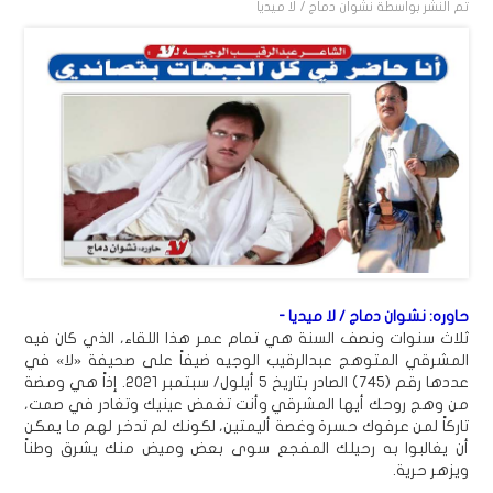
تم النشر بواسطة
نشوان دماج / لا ميديا
حاوره: نشوان دماج / لا ميديا -
ثلاث سنوات ونصف السنة هي تمام عمر هذا اللقاء، الذي كان فيه
المشرقي المتوهج عبدالرقيب الوجيه ضيفاً على صحيفة «لا» في
عددها رقم (745) الصادر بتاريخ 5 أيلول/ سبتمبر 2021. إذاً هي ومضة
من وهج روحك أيها المشرقي وأنت تغمض عينيك وتغادر في صمت،
تاركاً لمن عرفوك حسرة وغصة أليمتين، لكونك لم تدخر لهم ما يمكن
أن يغالبوا به رحيلك المفجع سوى بعض وميض منك يشرق وطناً
ويزهر حرية.