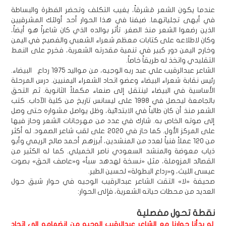
عندما يكون الشعر مَشرقاً، يغيب التكلف وتحضر الفطرة والبساطة
في أبهى تجلياتهما. ضيفنا في هذا الحوار أحد أولئك المشرقيين
الذين رضعوا الشعر منذ الصغر. تأثر بوالده الذي كان شاعراً هو أيضاً،
وكان لاطلاعه على كتابات معظم شعراء الشعبي والفصيح في اليمن
وخارج اليمن دور كبير في تنمية مقدرته الشعرية، فخرج على النمط
التقليدي واتخذ له طريقاً خاصاً.
الشاعر عبدالرقيب علي عبد ربه الوجيه، من مواليد 1975 رداع البيضاء.
رئيس نقابة شعراء البيضاء وعضو اتحاد الشعراء اليمنيين. درس المرحلة
الأساسية في البيضاء لينتقل إلى صنعاء مكملاً الثانوية. ثم التحق
بالجامعة ليحصل في 1998 على ليسانس تاريخ من كلية الآداب. كتب
الشعر منذ أن كان طالباً في الابتدائية، وظل يواصل مشواره حتى وصل
إلى صوته الخاص به. شارك في عدد من مهرجانات الشعر وحاز فيها
على المركز الأول. كما حاز في 2020 على لقب شاعر الصمود. له أكثر
من 120 عملاً فنياً لعدد من المنشدين، أبرزهم أحمد صالح الريمي وأبو
ذياب معوضة والمنشد السعودي ناصر الخميلي. كما له الكثير من
القصائد المزوملة، مثل «نسخة لهدهد سبأ» و«عاصف الحق» بصوت
عيسى الليث، و«رداع البطولة» لحسين الطير.
صحيفة «لا» التقت الشاعر عبدالرقيب الوجيه في حوار شيق حول
العديد من محطات حياته الشعرية، فإلى الحوار:
نقطة تحول مفصلية
لو بدأنا حوارنا مع الشاعر عبدالرقيب الوجيه من انضمامه إلى اتحاد