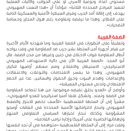
مستوى أعداد ونوعية الأسرى أو على الجوانب والآليات العملية
لتنفيذ المراحل المحددة الثلاثة». مؤكداً أن «هذا التعنت الصهيوني
يهدف إلى إطالة أمد الحرب وفرض السيطرة الأمنية والعسكرية التامة
على القطاع، وهذا ما نرفضه ونقاومه رغم هول المجازر وجسامة
التضحيات».
الضفة الغربية
وتعليقاً على التطورات في الضفة الغربية وما شهدته الأيام الأخيرة
من قيام أجهزة أمن السلطة بشن حرب ضد المقاومة في وقت يواجه
أبطال المقاومة قوات الاحتلال في جنين وغيرها من مدن الضفة، قال
أبو المجد: «الضفة الغربية الآن في دائرة الاستهداف الصهيوني
الاستراتيجي؛ الاستيطان والاقتلاع وضم معظم أراضيها للكيان
الصهيوني، وهذا ما يفسر الاقتحامات والتوغلات والاعتقالات
والإعدامات وهدم البيوت وحرق الحقول والبساتين، عدا عن الحصار
الاقتصادي وتدني مستوى المعيشة».
وأوضح أن «العدو يخلق نقيضه موضوعيا، من هنا تتصاعد المقاومة
في الضفة وتمتد، وتشكل قلقا أمنيا استراتيجيا للعدو الصهيوني»،
مشيراً إلى أن السلطة الفلسطينية «للأسف تخضع للابتزاز والضغط
الصهيوني وتنحاز لالتزاماتها الأمنية المحددة في اتفاقات أوسلو
المشؤومة وكذلك تنحاز لخيارها السياسي التفاوضي المنهار
ولرهاناتها الخاسرة على أمريكا وإدارة ترامب القادمة».
ولفت مراد إلى أن السلطة الفلسطينية «متوهمة في أن تجد لنفسها
مكانا في خارطة الشرق الأوسط الجديد أو الكبير، لذلك تمارس دورها