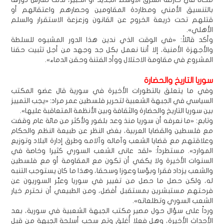
بالتنسيق الأمني ومطاردة المقاومين وحصارهم واعتقالهم أو
قتلهم تحت ذريعة الخروج عن القانون وزعزعة الاستقرار والسلم
الأهلي».
وأكد قائلاً: «في الوقت الذي ندين هذا الدور المشبوه للسلطة
والأجهزة الأمنية، إلا أننا نعمل بكل جد وجهد من أجل تثبيت حقنا
المشروع في مقاومة الاحتلال ووأد الفتنة وحقن الدماء».
سوريا التاريخ والحضارة
وفي ما يتعلق بالتطورات الأخيرة في سورية قال عضو المكتب
السياسي في الجبهة الشعبية لتحرير فلسطين عمر مراد: «يجب التمييز
بين سوريا التاريخ والحضارة والثقافة وبين الأنظمة المتعاقبة عليها».
وتابع: «ما نعرفه أن سوريا منذ وعد بلفور ولأكثر من مائة عام وقفت
مع فلسطين والقضايا العربية، بغض النظر عن طبيعة النظم والحكام
وعلاقتهم مع قضايا الشعب وآماله وآلامه وطرق إدارة البلاد وتوزيع
الموارد». مستطرداً: «لقد عانى الشعب السوري كثيرا وخاصة في
السنوات الأخيرة ولا يكفي أن تكون مع المقاومة أو مع فلسطين
والشعب يزداد فقرا وبؤسا وعوزا وسحقا، وهذا ما كان يستوجب التنبه
له، ولكن حصل ما حصل من تغيير في سوريا وعبَّر السوريون عن
فرحتهم مستبشرين بمستقبل أفضل، ومن الطبيعي أن نحترم خيار
الشعب السوري وتطلعاته».
ورداً على سؤال حول مصير مكتب الجبهة الشعبية في سورية، بعد
الأحداث الأخيرة، وهل فعلا أُغلق وتم سحب أسلحة الجبهة من قبل