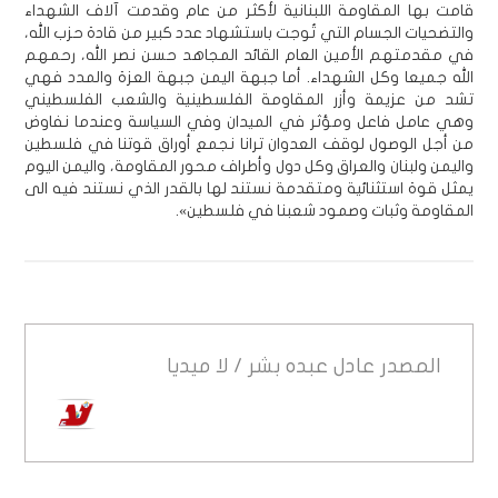
قامت بها المقاومة اللبنانية لأكثر من عام وقدمت آلاف الشهداء
والتضحيات الجسام التي تُوجت باستشهاد عدد كبير من قادة حزب الله،
في مقدمتهم الأمين العام القائد المجاهد حسن نصر الله، رحمهم
الله جميعا وكل الشهداء. أما جبهة اليمن جبهة العزة والمدد فهي
تشد من عزيمة وأزر المقاومة الفلسطينية والشعب الفلسطيني
وهي عامل فاعل ومؤثر في الميدان وفي السياسة وعندما نفاوض
من أجل الوصول لوقف العدوان ترانا نجمع أوراق قوتنا في فلسطين
واليمن ولبنان والعراق وكل دول وأطراف محور المقاومة، واليمن اليوم
يمثل قوة استثنائية ومتقدمة نستند لها بالقدر الذي نستند فيه الى
المقاومة وثبات وصمود شعبنا في فلسطين».
المصدر
عادل عبده بشر / لا ميديا