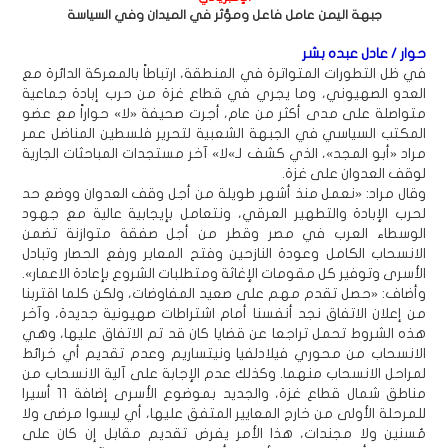
جبهة اليمن عامل فاعل ومؤثر في الميدان وفي السياسة
حوار / عادل عبده بشر
في ظل التطورات المتواترة في المنطقة، ارتباطاً بالمعركة الدائرة مع
العدو الصهيوني، وما يجري في قطاع غزة من حرب إبادة جماعية
متواصلة على مدى أكثر من عام، أجرت صحيفة «لا» حواراً مع عضو
المكتب السياسي في الجبهة الشعبية لتحرير فلسطين المناضل عمر
مراد «أبو المجد»، الذي كشف لـ»لا» آخر مستجدات المباحثات الجارية
لوقف العدوان على غزة.
وقال مراد: «نعمل منذ أشهر طويلة من أجل وقف العدوان ووضع حد
لحرب الإبادة والتطهير العرقي، ونتعامل بإيجابية عالية مع جهود
الوسطاء العرب في مصر وقطر من أجل صفقة متوازنة تضمن
الانسحاب الكامل وعودة النازحين وفتح المعابر ورفع الحصار وتبادل
الأسرى وتوفير كل مقومات الإغاثة ومتطلبات الشروع بإعادة الاعمار».
وأضاف: «حصل تقدم مهم على صعيد المفاوضات، ولكن كلما اقتربنا
من إعلان الاتفاق نجد أنفسنا أمام اشتراطات صهيونية جديدة، وآخر
هذه الشروط تحمل تراجعا عن قضايا كان قد تم الاتفاق عليها، وهي
الانسحاب من محوري فيلادلفيا ونيتساريم وعدم تقديم أي خرائط
لمراحل الانسحاب منهما. وكذلك عدم الإجابة على آلية الانسحاب من
مناطق شمال قطاع غزة، والجديد بموضوع الأسرى إضافة 11 أسيرا
للمرحلة الأولى من خارج المعايير المتفق عليها، أي ليسوا مرضى ولا
مُسنين ولا مجندات، هذا الأمر يفرض تقديم مقابل إن كان على