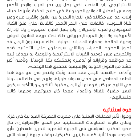
الاستراتيجي باب المندب الذي يصل بين بحر العرب والبحر الأحمر
ومعنى تعطيل الموانئ الصهيونية في خليج العقبة وأبرزها ميناء
إيلات، عدا عن مكانته في التجارة البحرية بين الشرق والغرب عبره وعبر
قناة السويس، فالقابض على البحر الأحمر كالقابض على عنق الكيان
الصهيوني والغرب الإمبريالي. ولن يقبل الكيان الصهيوني ولا الإدارات
الأمريكية ولا دول الغرب الإمبريالي ذلك تحت ذريعة القانون الدولي
وحرية الملاحة وحماية الممرات الدولية.. لذلك سيعتبرون اليمن قد
تجاوز الخطوط الحمراء، وبالتالي سيعملون على التحشيد ضده
والتحريض على توجيه الضربات الاستراتيجية والنوعية له بهدف ثنيه
عن مواقفه وقراراته أو تدميره وتفكيكه بكل الوسائل وتأمين أكبر
حشد من القوى الدولية والإقليمية لتحقيق هذا الهدف».
وأضاف: «بالنسبة لليمن فقد صمد وثبت وانتصر في مواجهة هذا
الحلف المعادي على مدى سنوات طويلة، ولهم في ذلك العبر، ولنا
في التاريخ عبر كثيرة ومنها أن اليمن مقبرة الأناضول، وبالتأكيد سيكون
اليمن مقبرة للغزاة والأعداء مهما كان جبروتهم ومهما كانت
جنسياتهم».
قوة استثنائية
وحول تأثير العمليات اليمنية على مجريات المعركة الميدانية في غزة،
وعلى طاولة المفاوضات الفلسطينية مع العدو «الإسرائيلي»، قال
عضو المكتب السياسي في الجبهة الشعبية لتحرير فلسطين «أبو
المجد»: «ربما تأثرنا كفلسطينيين، تكتيكيا، بوقف جبهة الإسناد التي