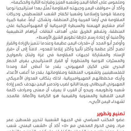
وملموس على أصالة اليمن وشعبه العزيز وقيادته الثائرة والحكيمة».
وأكد أن «مواقف اليمن وجبهته المقاومة تُمثِّل بعدا استراتيجيا نوعيا
وعمقا قوميا وإسلاميا وشعبيا لكفاح الشعب الفلسطيني وحركات
المقاومة في أرضنا العربية وكل المنطقة، وتشكل، أيضاً، عقبة كبيرة
أمام مشاريع الهيمنة والسيطرة الإمبريالية أو الصهيوأمريكية على
المنطقة، وتقطع الطريق على أهداف اتفاقات أبراهام التطبيعية
والأمنية أو إعادة رسم خارطة تطويع الشرق الأوسط».
وأوضح أبو المجد أن «قدرات اليمن عظيمة وعندما تتميز بالإرادة والقرار
تصبح أكثر عظمة وأكثر تأثيرا وأكثر إيلاما للعدو».. لافتاً إلى أن «قرار
الإسناد والمشاركة لجبهات المقاومة في غزة ولبنان بالصواريخ
والمسيّرات النوعية والمتطورة أو القرار الاستراتيجي بفرض الحصار
البحري على الكيان الصهيوني، بقدر ما أعطى أملا ومددا
للفلسطينيين ولشعوب المنطقة ومقاوماتها، بقدر ما أغضب الأعداء
وأربك مخططاتهم الصهيوامبريالية، لذلك يتكالب العدوان الأمريكي
الصهيوني البريطاني وربما الناتو لضرب وتدمير اليمن بهدف كسر إرادة
شعبه وتطويعه، ويبدو أن الغرب لا يعرف أن معنى ومرادف كلمة
اليمن اللفظية والمعنوية والقيمية هو الكرامة والأصالة. فالمجد
لشهداء اليمن الأبي».
تصنيع وتطوير
عضو المكتب السياسي في الجبهة الشعبية لتحرير فلسطين عمر
مراد، وفي الحوار الصحفي مع «لا» أكد أن «الشعب اليمني، شعب