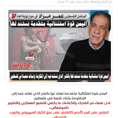
تم النشر بواسطة
عادل عبده بشر / لا ميديا
اليمن قوة استثنائية متقدمة نستند لها بالقدر الذي نستند فيه إلى
المقاومة وثبات شعبنا في فلسطين
لدى صنعاء من القدرات والكفاءات ما يكفي للتصنيع العسكري والتطوير
«الجوفضائي»
القابض على البحر الأحمر كالقابض على عنق الكيان الصهيوني والغرب
الإمبريالي