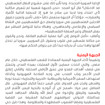
الإدارة السورية الجديدة، وما تأثير ذلك على مشروع النضال الفلسطيني
ضد الاحتلال؟ قال أبو المجد: «نحن كجبهة شعبية لم تتعرض مكاتبنا
لأي اعتداء وما لدينا من سلاح ما هو إلا للحماية الذاتية للأفراد
والمقرات»، مؤكداً أن الجبهة ستعمل حالياً «على تأمين وتعزيز حقوق
اللاجئين الفلسطينيين في سوريا وضمان حق الفلسطينيين في النشاط
السياسي والإعلامي والجماهيري، وهناك بداية للتواصل المباشر مع
بعض الفصائل وعبر السفارة الفلسطينية».
وأضاف: «نأمل التوصل إلى آلية عملية لتنظيم العلاقة، ونحن واثقون
من مكانة فلسطين في قلوب وعقول كل السوريين. سوريا لن تخذل
أهلها وهذا يجب أن يدركه جيدا كل من يتولى الحكم فيها».
الجبهة اليمنية
وتقييماً لأداء الجبهة اليمنية المساندة للشعب الفلسطيني، خلال عام
مضى، والتي اتخذت مسارين: الأول العمليات بعيدة المدى وتتمثل
في قصف أهداف للعدو في عمق الأراضي المحتلة، والثاني إغلاق
البحر الأحمر وباب المندب في وجه الملاحة الصهيونية وكذلك
استهداف السفن الأمريكية والبريطانية «الحربية والتجارية» نتيجة تورط
واشنطن ولندن في العدوان على اليمن دعماً للكيان الصهيوني.. قال
المناضل عمر مراد: «اسمح لي أن أتوجه بالتحية لليمن الأشم الحر
والسعيد وللرفاق وللإخوة في أنصار الله وللقائد المجاهد السيد
عبدالملك الحوثي لمواقفهم المبدئية المشرفة من القضية
الفلسطينية وقضايا الشعوب المضطهدة والمظلومة، وهذا دليل حي