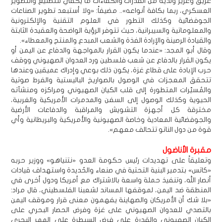
عريق وعزيز ولديه من القدرات والكفاءات ما يكفي للتصنيع والتطوير
العسكري، ربما بكافة أنواعه».. مضيفاً: «ولا أستبعد تطوير الصناعات
الجوفضائية وكذلك التطور في العلوم التقنية والإلكترونية
والمعلوماتية والسيبرانية، حيث تتوفر الرؤية الواضحة والعقيدة الثابتة
والقيادة الرصينة والإرادة الفذة والشعب المبدع والمنتج والمعطاء».
وقال أبو المجد: «عندما يكون القرار بالمواجهة والدفاع عن اليمن أو
يكون القرار بالدفاع عن شعب فلسطين ورد العدوان الصهيوني ووقف
حرب الإبادة على قطاع غزة، يكون ذلك بوعي وإدراك عميقين وعندها
تتحقق المعجزات في الوصول بالصواريخ الباليستية والفرط صوتية
والمُسيّرات المتطورة إلى قلب الكيان الصهيوني ومراكزه ومنشآته
الحيوية وكذلك الوصول إلى السفن والمدمرات الأمريكية والغربية،
مخترقة كل أجهزة التشويش والمراقبة والدفاعات الأرضية
والجوفضائية المعادية وخاصة الصهيونية والأمريكية والبريطانية وأي
قوة من دول الناتو تتحالف معهم».
مقبرة الأناضول
وتعليقاً على تهديدات رئيس حكومة العدو «نتنياهو» ووزير حربه
«كاتس» بتدمير البنية التحتية في صنعاء والحُديدة واستهداف قيادات
أنصار الله، وتنفيذ حملة واسعة بالاشتراك مع أمريكا ودول أخرى في
المنطقة ضد اليمن، لموقفها المساند لشعبنا الفلسطيني، قال مراد:
«بلا شك أن الأمريكان والصهاينة يفهمون معنى قرار وموقف اليمن
بالتصدي للعدوان الصهيوني على غزة وفرض الحصار البحري على
الكيان الصهيوني والقدرة على فرض السيطرة على الممر البحري