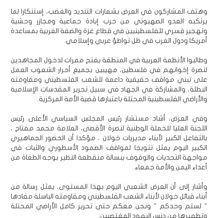
وهتف المشاركون في العرض بشعارات التنديد والغضب، إستنكارا لما
يرتكبه العدو الصهيوني من حرب إبادة جماعية ومجازر وحشية
وتهجير قسري للفلسطينيين في قطاع غزة والضفة الغربية بمساعدة
أمريكا ودول الغرب في ظل تواطؤ عربي وإسلامي.
وطالبوا الأنظمة العربية في المنطقة بفتح ممرات لدخول المجاهدين
لنصرة إخوانهم في فلسطين، مهيبين بجميع أحرار الشعوب العمل
على تبني مواقف حقيقية داعمة للشعب الفلسطيني ومقاومته
البطلة، والمشاركة في الجهاد في سبيل تحرير المقدسات الإسلامية
والأراضي الفلسطينية المحتلة باعتبارها قضية الأمة المركزية.
وفي العرض، أشاد مستشار رئيس المجلس السياسي الأعلى رئيس
اللجنة العليا للحملة الوطنية لنصرة الأقصى، العلامة محمد مفتاح ،
بالتفاعل الكبير لأبناء مديريات خولان ، مؤكدا أن الحضور الجماهيري
الكبير اليوم يمثل تتويجا لمواقف الصمود الأسطوري والثبات في
مواجهة التحديات والوقوف ببسالة منقطعة النظير بوجه الطغاة من
أعداء اليمن والأمة جمعاء.
وأشار إلى أن العرض الشعبي اليوم بهذا المستوى، يمثل رسالة من
أبناء قبائل خولان لأبناء الشعب الفلسطيني ومقاومته الباسلة مفادها
" لستم وحدكم " ونحن معكم حتى تحرير كامل الأراضي المحتلة
وتطهيرها من دنس اليهود المغتصبين.