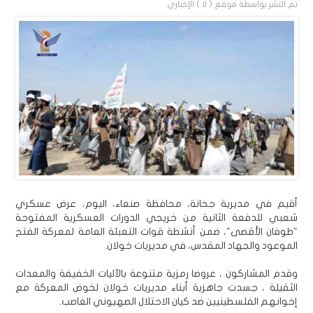
تم النشر بواسطة
موقع ( لا ) الإخباري
أقيم في مديرية جحانة، محافظة صنعاء، اليوم، عرض عسكري
شعبي للدفعة الثانية من خريجي الدورات العسكرية المفتوحة
"طوفان الأقصى"، ضمن أنشطة قوات التعبئة العامة لمعركة الفتح
الموعود والجهاد المقدس، في مديريات خولان.
وقدم المشاركون ، عروضا رمزية متنوعة بالآليات الخفيفة والمعدات
الثقيلة ، جسدت جاهزية أبناء مديريات خولان لخوض المعركة مع
إخوانهم الفلسطينيين ضد كيان الاحتلال الصهيوني الغاصب.