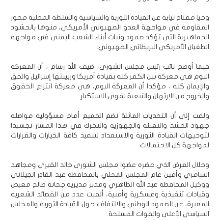
وحيا مفتاح نيابة عن القيادة الثورية والسياسية والسلطة المحلية محور
المقاومة في مواجهة العدو الصهيوني الأمريكي، منوها بالحشود
الجماهيرية التي تؤكد صمود وثبات أبناء الشعب اليمني في مواجهة
الطغيان الأمريكي البريطاني الصهيوني.
فيما أوضح نائب رئيس مجلس الشورى، ضيف الله رسام ، أن المعركة
اليوم هي معركة بين الكفر كله بقيادة أمريكا وربيبتها إسرائيل والحق
والإيمان كله ، مؤكدا أن المعركة اليوم، هي معركة انتزاع الحقوق
والخروج من الارتهان والتبعية لقوى الاستكبار .
ولفت إلى أن التحديات الماثلة تضع الجميع أمام مسؤولية مواصلة
جهود الحشد والتعبئة والجهوزية والتحرك في هذا المسار تجسيدا
لتوجيهات القيادة الثورية والاستعداد لتنفيذ كافة الخيارات والقرارات
لمواجهة كل الاحتمالات.
وخلال العرض الذي حضره عضوا مجلس الشورى خالد القيري ومجاهد
السامري وأمين عام المجلس المحلي بالمحافظة عبد القادر الجيلاني
ووكيل المحافظة عبد الله الطاهري ومدير مديرية جحانة صالح معيض
وقيادات تنفيذية وعسكرية وأمنية، ألقيت عدد من القصائد الشعرية
المعبرة، عن الصمود الوطني والالتفاف حول القيادة الثورية والمجلس
السياسي الأعلى والقوات المسلحة.