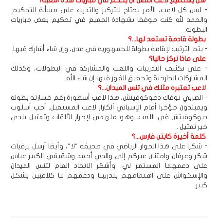
هل يستطيع لاعب التنس أن يحكم في مباريات هذه اللعبة؟
- ليس كل لاعب، الأمر يحتاج للتركيز والتدرب على مسألة التحكيم.
والحمد لله كنت موفقا بشهادة الجميع في تحكيم بعض مباريات
البطولة.
بطولة قادمة تستعد لها...؟
- يتم الترتيب لإقامة بطولة للجمهورية في عدن، وإن شاء أشارك فيها.
على ماذا تركز حاليا؟
- على تكثيف التدريبات واللعب والمشاركة في البطولات، وكذلك
المشاركات الخارجية وتحقيق الفوز فيها إن شاء الله.
لاعب تعتبره مثلك في تنس الميدان...؟
- الصربي نوفاك دجوكوفيتش، هذا لاعب أسطورة رغم خسارته بطولة
ويمبلدون مؤخرا أمام الإسباني ألكاراز لاعب المستقبل. أحب أسلوب
ديوكوفيتش في اللعب، وهو ملهمي لإحراز الألقاب وتمثيل بلدي
خير تمثيل .
كلمة أخيرة كابتن فارس...؟
- شكرا على هذا الحوار الرياضي في صحيفة "لا"، وأيضا أرسل برقيات
شكر وعرفان وامتنان عبركم إلى والدي أحمد وشقيقي الكبير عباس
على دعمهما المستمر لي، وأشكر الاتحاد العام لتنس الميدان
والإسكواش على اهتمامهم بتدريبنا ودعمهم لنا كلاعبين بشكل
كبير.