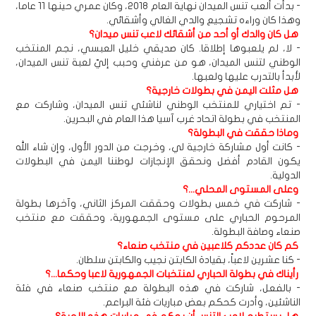
- بدأت ألعب تنس الميدان نهاية العام 2018، وكان عمري حينها 11 عاما،
وهذا كان وراءه تشجيع والدي الغالي وأشقائي.
هل كان والدك أو أحد من أشقائك لاعب تنس ميدان؟
- لا، لم يلعبوها إطلاقا. كان صديقي خليل العبسي، نجم المنتخب
الوطني لتنس الميدان، هو من عرفني وحبب إليّ لعبة تنس الميدان،
لأبدأ بالتدرب عليها ولعبها.
هل مثلت اليمن في بطولات خارجية؟
- تم اختياري للمنتخب الوطني لناشئي تنس الميدان، وشاركت مع
المنتخب في بطولة اتحاد غرب آسيا هذا العام في البحرين.
وماذا حققت في البطولة؟
- كانت أول مشاركة خارجية لي، وخرجت من الدور الأول، وإن شاء الله
يكون القادم أفضل ونحقق الإنجازات لوطننا اليمن في البطولات
الدولية.
وعلى المستوى المحلي...؟
- شاركت في خمس بطولات وحققت المركز الثاني، وآخرها بطولة
المرحوم الحباري على مستوى الجمهورية، وحققت مع منتخب
صنعاء وصافة البطولة.
كم كان عددكم كلاعبين في منتخب صنعاء؟
- كنا عشرين لاعباً، بقيادة الكابتن نجيب والكابتن سلطان.
رأيناك في بطولة الحباري لمنتخبات الجمهورية لاعبا وحكما...؟
- بالفعل، شاركت في هذه البطولة مع منتخب صنعاء في فئة
الناشئين، وأدرت كحكم بعض مباريات فئة البراعم.