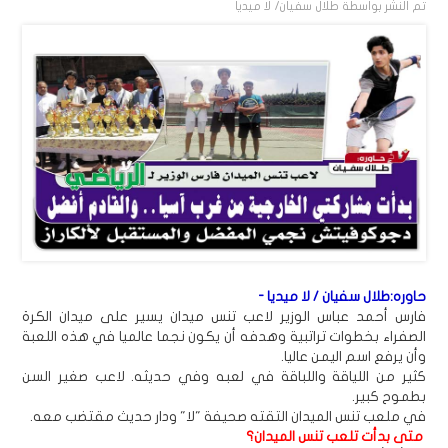
تم النشر بواسطة
طلال سفيان/ لا ميديا
حاوره:طلال سفيان / لا ميديا -
فارس أحمد عباس الوزير لاعب تنس ميدان يسير على ميدان الكرة
الصفراء بخطوات تراتبية وهدفه أن يكون نجما عالميا في هذه اللعبة
وأن يرفع اسم اليمن عاليا.
كثير من اللياقة واللباقة في لعبه وفي حديثه. لاعب صغير السن
بطموح كبير.
في ملعب تنس الميدان التقته صحيفة "لا" ودار حديث مقتضب معه.
متى بدأت تلعب تنس الميدان؟