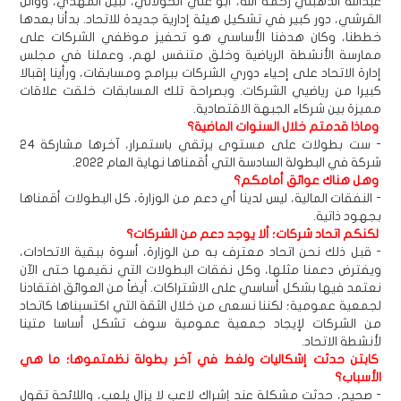
عبدالله الدهبلي رحمه الله، أبو علي الخولاني، نبيل المهدي، ووائل
القرشي، دور كبير في تشكيل هيئة إدارية جديدة للاتحاد. بدأنا بعدها
خططنا، وكان هدفنا الأساسي هو تحفيز موظفي الشركات على
ممارسة الأنشطة الرياضية وخلق متنفس لهم، وعملنا في مجلس
إدارة الاتحاد على إحياء دوري الشركات ببرامج ومسابقات، ورأينا إقبالا
كبيرا من رياضيي الشركات. وبصراحة تلك المسابقات خلقت علاقات
مميزة بين شركاء الجبهة الاقتصادية.
وماذا قدمتم خلال السنوات الماضية؟
- ست بطولات على مستوى يرتقي باستمرار، آخرها مشاركة 24
شركة في البطولة السادسة التي أقمناها نهاية العام 2022.
وهل هناك عوائق أمامكم؟
- النفقات المالية، ليس لدينا أي دعم من الوزارة، كل البطولات أقمناها
بجهود ذاتية.
لكنكم اتحاد شركات؛ ألا يوجد دعم من الشركات؟
- قبل ذلك نحن اتحاد معترف به من الوزارة، أسوة ببقية الاتحادات،
ويفترض دعمنا مثلها، وكل نفقات البطولات التي نقيمها حتى الآن
نعتمد فيها بشكل أساسي على الاشتراكات. أيضاً من العوائق افتقادنا
لجمعية عمومية؛ لكننا نسعى من خلال الثقة التي اكتسبناها كاتحاد
من الشركات لإيجاد جمعية عمومية سوف تشكل أساسا متينا
لأنشطة الاتحاد.
كابتن حدثت إشكاليات ولغط في آخر بطولة نظمتموها؛ ما هي
الأسباب؟
- صحيح، حدثت مشكلة عند إشراك لاعب لا يزال يلعب، واللائحة تقول