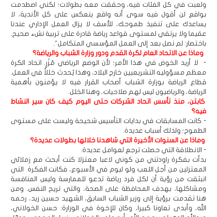
ولعبت في كل الفئات فيه، وحققت معه بطولات؛ لكني اصطدمت
بواقع لن أقول فيه سوى أنه واقع ينعكس على كل الأندية، لا
يساعدك على تنفيذ طموحك، للأسف لا يزال العمل الإداري عندنا
عقيما ولا يرتقي لمستوى قواعد رياضة قادرة على تربية نشء صحيح.
باختصار: لم نصل بعد إلى العمل المؤسسي المتكامل".
وماذا عن الاتحاد العام لكرة القدم ودور وزارة الشباب والرياضة؟
- لا أريد الخوض في هذا الأمر؛ لأن الوضع الرياضي مُزْرٍ. اتحاد الكرة
معظم مسؤوليه التشريعيين خارج البلاد، وهذا يُحدث خللاً في العمل.
قطاع الرياضة بوزارة الشباب أصحاب القرار فيه لا يؤمنون بأهمية
الرياضة، والرياضيون ليس لهم صلاحيات، وهنا الخلل.
كابتن، منذ تأسس اتحاد الشركات حتى اليوم كيف كان سير النشاط
فيه؟
- كانت المسابقات في بدايات التأسيس شحيحة وليست على مستوى
الطموح؛ ولذلك أسباب عديدة.
وماذا عن السنوات الأخيرة التي شاهدنا خلالها بطولات عديدة؟
- الانطلاقة التي حصلت ترجع لعوامل عديدة.
بدأت بفكرة راودتني من كوني لاعبا معتزلا كنت أبحث مع زملائي
المعتزلين من أجل اللعب ولو ليوم في الأسبوع، فكانت الفكرة التي
انبثقت من رؤية أن لكل فرد رياضة تدعو للممارسة وليس المنافسة
ومشاكلها، بهدف المحافظة على الصحة، والتي تريح النفس. ومن
هنا تقدمت برؤية إلى وزير الشباب السابق، الشهيد حسين زيد، رحمه
الله، وأبدى تعاونا كبيرا، وكان للإخوة في الوزارة: حسن الخولاني،