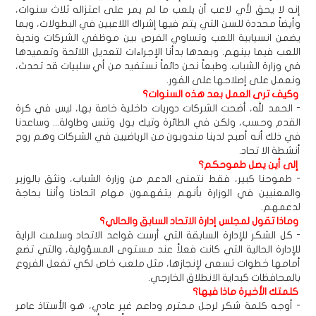
إنه لا يحق لأي لاعب أن يلعب ما لم يمر على اعتزاله ثلاث سنوات،
وأيضاً محددة للسن التي يتم فيها إشراك اللاعبين في البطولات، وبما
يضمن انسيابية اللعب وتساوي الفرص بين موظفي الشركات وندية
اللعب فيما بينهم. وبعدها بدأنا الإجراءات لتعديل اللائحة وتعميدها
في وزارة الشباب. وطبعاً نحن دائماً نستفيد من أي سلبيات قد تحدث،
ونعمل على إصلاحها على الفور.
وكيف ترى العمل بعد هذه السنوات؟
- الحمد لله، أضحت الشركات دوريات داخلية خاصة بها، ليس في كرة
القدم وحسب، ولكن في الطائرة وتيك بول وتنس وطاولة... وساعدنا
في ذلك أنه أصبح لدينا مندوبون من الرياضيين في الشركات وهم روح
أنشطة الا تحاد.
إلى أين يصل طموحكم؟
- طموحنا كبير، فقط نتمنى الدعم من وزارة الشباب، ونثق بالوزير
والمعنيين في الوزارة بأنهم يتفهمون مهام اتحادنا وأننا بحاجة
لدعمهم.
وماذا تقول لمجلس إدارة الاتحاد السابق والحالي؟
- كل الشكر للإدارة السابقة التي أرست قواعد الاتحاد وسلمت الراية
للإدارة الحالية التي كانت فعلاً عند مستوى المسؤولية، والتي تضع
أمامها خطوات تسعى لإنجازها، مثل ملعب خاص لكي تفعل الفروع
بالمحافظات كبداية الانطلاق الخارجي.
كلمتك الأخيرة ماذا فيها؟
- أوجه كلمة شكر لرجل محترم وداعم غير عادي، هو الأستاذ عامر