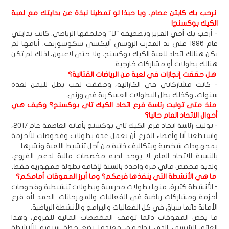
نرحب بك كابتن عصام، ويا حبذا لو تعطينا نبذة عن بدايتك مع لعبة
الكيك بوكسنج!
- أرحب بك أخي العزيز وبصحيفة "لا" وملحقها الرياضي. كانت بدايتي
عام 1996 على يد المدرب الروسي أليكسي سكوسوريف. أيامها لم
يكن هنالك اتحاد للعبة الكيك بوكسنج، ولا حتى لاعبون، لذلك لم تكن
هنالك بطولات أو مشاركات خارجية.
هل حققت إنجازات في لعبة من الرياضات القتالية؟
- كانت مشاركاتي في الكاراتيه، وحققت لقب بطل لليمن لعدة
سنوات، وكذلك بطل البطولات العسكرية في وزني.
منذ متى توليت رئاسة فرع اتحاد الكيك تاي بوكسنج؟ وكيف هي
أحوال الاتحاد العام حاليا؟
- توليت رئاسة اتحاد فرع الكيك تاي بوكسنج بأمانة العاصمة عام 2017،
واستطعنا أنا وأعضاء الفرع أن نعمل عدة بطولات وفحوصات للأحزمة
بمجهودات شخصية وبتكاليف ذاتية من أجل تنشيط اللعبة ونشرها.
بالنسبة للاتحاد العام لا يوجد لديه مخصصات مالية لدعم الفروع،
ولديه مخصص مالي مرة واحدة بالسنة لإقامة بطولة جمهورية فقط.
ما هي الأنشطة التي ينفذها فرعكم؟ وما أبرز المعوقات أمامكم؟
- الأنشطة كثيرة، منها بطولات مدرسية وبطولات تنشيطية وفحوصات
أحزمة ومشاركات رياضية في الفعاليات والمهرجانات. الحمد لله فرع
الأمانة دائما سباق في كل الفعاليات والبرامج والأنشطة الرياضية.
ما يخص المعوقات دائما توقف المخصصات المالية للفروع، وهذا
العائق الرئيسي الذي نواجهه، فعندما نضع خطة سنوية للأنشطة