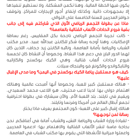
يكون فيها الخطة المالية، وهنا تكمن المشكلة، ولا نستطيع تنفيذها
إلا بمجهودات ذاتية. وكذلك ارتفاع أجور الإيجارات للمراكز، وتوقف
حوافز المدربين للسنة الخامسة على التوالي.
ماذا عن بطولة التجمع الرياضي الأول الذي شاركتم فيه إلى جانب
بقية فروع اتحادات الألعاب القتالية بالعاصمة؟
- كانت تجربة التجمع الرياضي ناجحة بكل المقاييس، رغم بساطة
الإمكانيات. وهنا أوجه رسالة شكر للكابتن عبدالله عبيد، مدير مكتب
الشباب والرياضة بأمانة العاصمة، ونائبه الكابتن زيد جحاف، اللذين كان
لهما الدور البارز في دعم هذا النشاط، وخصوصا أن النشاط كان لخمسة
فروع اتحادات ألعاب قتالية، وهي الكيك بوكسنج والكاراتيه
والتايكواندو والكونغ فو والبنجاك سيلات.
كيف هو مستقبل رياضة الكيك بوكسنج في اليمن؟ وما مدى الإقبال
عليها؟
- هنالك مستقبل كبير للعبة، وخصوصا أنها أصبحت عالمية وهنالك
اهتمام دولي بها. لدينا لاعب محترف، هو اللاعب محمد السعيدي،
ويقيم في تايلند، بلد اللعبة الأم، والآن سيشارك في بطولة احترافية
تجمع أبطال العالم من أمريكا وفرنسا وتايلند.
هنالك إقبال كبير على اللعبة؛ كون المجتمع يعرف ماذا يختار.
رسالة لمن توجهها؟
- لقيادة وزارة الشباب والرياضة: النشء والشباب أمانة في أعناقكم. نحن
بحاجة ماسة لنشر الألعاب القتالية والاهتمام بها؛ ادعموا المدربين
واعملوا ميزانية للأنشطة التي يقوم بها مكتب الشباب في العاصمة.