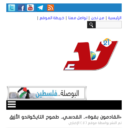
|
|
|
|
الرئيسية
من نحن
تواصل معنا
خريطة الموقع
«القادمون بقوة».. القدسـي.. طموح التايكواندو الأزرق
تم النشر بواسطة
موقع ( لا ) الإخباري