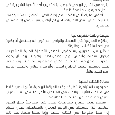
يتردد في الشارع الرياضي خبر عن نيتك تدريب أحد الأندية الشهيرة في
ساحل حضرموت. ما صحة ذلك؟
- لا أخفي عليك أنني اتفقت مع إدارة نادي التضامن بالمكلا وقمت
بالإشراف على بعض التدريبات، لكن لم أواصل بسبب رفض إدارة عملي
تفريغي.
مهمة وطنية نتشرف بها
زملاؤك المدربون في الساحل والوادي، من ترى أنه يستحق أن يكون
مع أحد المنتخبات الوطنية؟
- كثير من المدربين يستحقون الوصول للأجهزة الفنية للمنتخبات،
وبدون تسمية، وأتمنى لهم الوصول لذلك، وهو تشريف أن يقوم
المدرب بالعمل مع المنتخبات، وهي مهمة وطنية، وتتشرف عندما
تقف وتسمع النشيد الوطني لبلدك، وأن تبذل الغالي والنفيس لترفع
اسم اليمن عالياً.
معاناة الفئات السنية
حضرموت المترامية الأطراف وذات العراقة الرياضية، مثّلها لاعب فقط
في منتخب الشباب ولاعب في المنتخب الأول. ما هي أسباب غياب
لاعبي حضرموت عن المنتخبات الوطنية؟!
- سيظل غياب لاعبي حضرموت بعدد كبير متواصلاً خلال الفترة
القادمة؛ لأن المشكلة في الوضع الرياضي بالمحافظة، فهي تحتاج
إلى عمل متواصل في الفئات السنية. وإذا نجحنا سنصل بعد ذلك