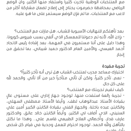
مع المنتخبات الوطنية تأخرت كثيراً واستفاد منها الكثير، وأن الوضع
الرياضي بمحافظة حضرموت يحتاج إلى إصلاح لضمان مشاركة أكثر من
لاعب مع المنتخبات، ما لم فإن الوضع سيستمر على ما هو عليه.
بعد تأهلكم للنهائيات الآسيوية للشباب، هل مازلت مع المنتخب؟
- بإذن الله، لأنه تم دعوتنا للمعسكر الذي ألغي بسبب فيروس كورونا،
وهذا دليل على أننا مستمرون في المهمة، بعد إشادة رئيس الاتحاد
أحمد العيسي، والأمين العام الدكتور حميد شيباني، بما تحقق من
إنجاز.
تجربة مفيدة
اختيارك مساعد مدرب لمنتخب الشباب هل ترى أنه تأخر كثيراً؟
- نعم، تأخر كثيراً، ولكن أن تأتي متأخراً خير من ألا تأتي. والحمد لله
على كل حال.
كيف تقيم تجربتك مع المنتخب؟
- تجربة رائعة استفدت منها، لوجود جهاز إداري على مستوى عالٍ
بقيادة الأستاذ عبدالوهاب لطف، وأيضا الأستاذ مصطفى السهلي،
والكابتن عبده باخلة، والجهاز الفني بقيادة الكابتن الكبير أمين علي
السنيني، الذي أضاف لي الكثير، وأيضاً الكابتن خالد عاتق، والدكتور
عارف قدار، وأخصائي العلاج الطبيعي قاسم علي... وهذا ما تكلل
بالتأهل ولله الحمد، لوجود احترام للعمل وجدية في قيام كل شخص
بأداء واجبه.