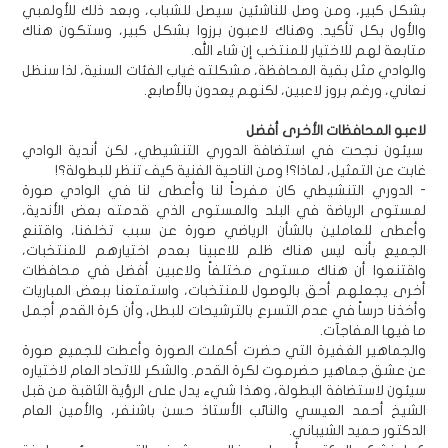
بشكل كبير، ومن وصل للناشئين سيصل للشباب، وبعد ذلك للأولمبي
والأول بكل تأكيد. وهناك لاعبون برزوا بشكل كبير، وستكون هناك
متابعة لهم للاختيار للمنتخب إن شاء الله.
والوادي مثل بقية المحافظة، مشكلته غياب الفئات السنية، لذا سنظل
نعاني، ورغم بروز لاعبين، لكنهم يعدون بالأصابع.
لاعبو المحافظات الأخرى أفضل
سيئون نجحت في استضافة الدوري التنشيطي، لكن أندية الوادي
غابت عن التمثيل، لماذا؟! ومن الناحية الفنية كيف تنظر للبطولة؟!
- الدوري التنشيطي كان مفرحاً لنا وأعطى لنا في الوادي صورة
لمستوى الرياضة في البلد والمستوى الذي قدمته بعض الأندية،
وأعطى للعاملين بالشأن الرياضي صورة عن سبب تخلفنا، واقتنع
الجميع بأنه ليس هناك ظلم للاعبينا بعدم اختيارهم للمنتخبات،
واقتنعوا أن هناك مستوى مختلفاً ولاعبين أفضل في محافظات
أخرى يجعلهم أحق بالوصول للمنتخبات، واستمتعنا ببعض المباريات
وأخذنا درساً في عدم التسرع بالترشيحات للبطل، وأن كرة القدم أجمل
ما فيها المفاجآت.
والجماهير الغفيرة التي حضرت أكملت الصورة وأعطت للجميع صورة
عن عشق جماهير حضرموت لكرة القدم. والشكر للاتحاد العام لاختياره
سيئون لاستضافة البطولة، وهذا شيء يدل على الرؤية الثاقبة من قبل
الشيخ أحمد العيسي والنائب الأستاذ حسن باشنفر، والأمين العام
الدكتور حميد الشيباني.