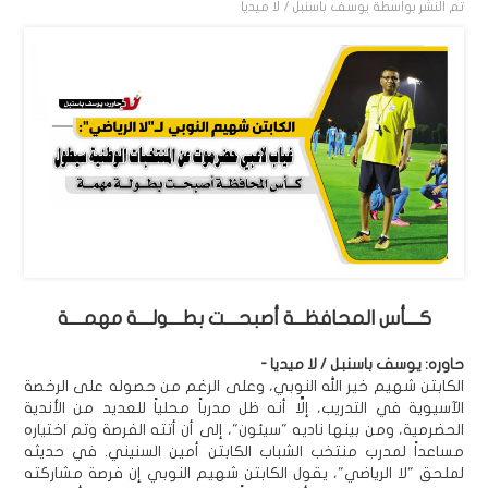
تم النشر بواسطة
يوسف باسنبل / لا ميديا
كـــأس المحافظــة أصبحـــت بطـــولـــة مهمـــة
حاوره: يوسف باسنبل / لا ميديا -
الكابتن شهيم خير الله النوبي، وعلى الرغم من حصوله على الرخصة
الآسيوية في التدريب، إلَّا أنه ظل مدرباً محلياً للعديد من الأندية
الحضرمية، ومن بينها ناديه "سيئون"، إلى أن أتته الفرصة وتم اختياره
مساعداً لمدرب منتخب الشباب الكابتن أمين السنيني. في حديثه
لملحق "لا الرياضي"، يقول الكابتن شهيم النوبي إن فرصة مشاركته