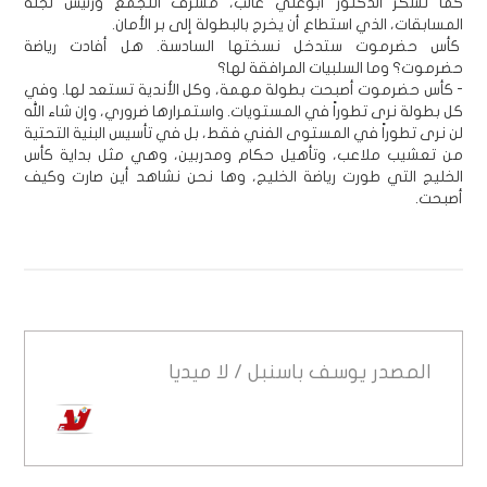
كما نشكر الدكتور أبوعلي غالب، مشرف التجمع ورئيس لجنة
المسابقات، الذي استطاع أن يخرج بالبطولة إلى بر الأمان.
كأس حضرموت ستدخل نسختها السادسة. هل أفادت رياضة
حضرموت؟ وما السلبيات المرافقة لها؟
- كأس حضرموت أصبحت بطولة مهمة، وكل الأندية تستعد لها. وفي
كل بطولة نرى تطوراً في المستويات. واستمرارها ضروري، وإن شاء الله
لن نرى تطوراً في المستوى الفني فقط، بل في تأسيس البنية التحتية
من تعشيب ملاعب، وتأهيل حكام ومدربين، وهي مثل بداية كأس
الخليج التي طورت رياضة الخليج، وها نحن نشاهد أين صارت وكيف
أصبحت.
المصدر
يوسف باسنبل / لا ميديا