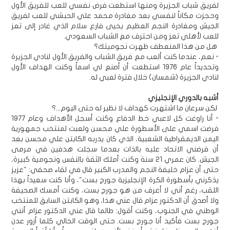
لفريق شباب الجزيرة ومنها استطعت فرض نفسي للعب للفريق الأول
وحجزت مكاناً لنفسي بعد مغادرة محمد علي الحبشي للعب لفريق
الجيش ومغادرة النجم العظيم يحيى فارع سلام الذي غادر إلى تعز
للعب لأهلي تعز ومن احترف مع الشباب السعودي.
هل من هذا المنعطف ظهرت نجوميتك؟
- نعم، عندما كنت ألعب مع فريق الشباب والفريق الأول لنادي الجزيرة
وتحديداً عام 1976 استطعت أن أصنع لي اسماً وكنت الهداف الأول
لنادي الجزيرة (شمسان) خلال فترة لعبي له.
أشبه بالدوري الإنجليزي
لكن سرعان ما اشتهرت كهداف لا نظير له حتى اليوم...؟
- أنا راوغت كل لاعبي خط الدفاع وكنت أسجل الأهداف وعام 1977
فرضت اسمي على الأسطورة علي محسن ولعبت لمنتخب جمهورية
اليمن الديمقراطية الشعبية، الذي كان يدربه الكابتن علي محسن بعد
أن فرضني الاتحاد عليه بالذات بعدما سجلت هدفين في مرمى
الجيش. كان عمري 21 سنة وكنت أملك الثقة بالنفس ونجومية كبيرة،
حتى أن عزام خليفة النجم والمدرب الكبير قال في لقاء صحفي: "عزيز
يذكرني بأسطورة الكرة الإنجليزية جورج بست"، وأنا كنت سعيداً بهذا
اللقب، رغم أني لا أعرف من هو جورج بست، وكنت أمسك الصحيفة
ولا أصدق أن الدكتور عزام قال عني هذا، وهو الكابتن السابق للمنتخب
الوطني في الجنوب، وكنت أقول: طالما قال عني الدكتور عزام أنني
جورج بست فأكيد أنا جورج بست. حتى الوقت الحالي كلما أزور عدن