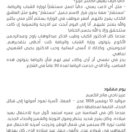
حالياَ كيف يعيش الكابتن عزيز؟
- مثل أي لاعب يمني، حالياً اعمل مستشاراً لوزارة الشباب والرياضة،
"مستشار" صفة بدون قرار. الاسم جميل "مستشار" وهو مثل العاشق
الكذاب يفرح بالتهم. أصغر موظف في الوزارة يستلم أكثر مني بكثير
والله يفتح عليهم. أنا إلى اليوم أبحث عن الدرجة والتسوية إن كانت
ستتحقق وإلا يا الله بحسن الختام!
عندما كان الدكتور الكباب وطيب الذكر عبدالوهاب راوح وعبدالرحمن
الأكوع يتولون وزارة الشباب والرياضة كنت أحظى بتقديرهم،
لنجوميتي. وكذلك لا أنسى انسانية وحب الدكتور يحيى الشعيبي
تجاهي.
يحز في نفسي أن أرى وكلاء ليس لهم شأن بالرياضة يتولون هذه
المناصب، وأنا الذي خدمت الرياضة لمدة 30 عاماً في الشارع.
يوم مفقود
عزيز ناجي صالح الكميم
مواليد 10 نوفمبر 1956 عدن - المعلا، لأسرة تعود أصولها إلى قبائل
الحداء، التابعة لمحافظة ذمار.
عندما كان في السادسة من عمره استعد لأول مرة للاحتفال بعيد
ميلاده، وكان بفرح شديد ينتظر وصول التورتة والشميز والحذاء الجديد.
قامت ثورة 26 سبتمبر في شمال الوطن وخرجت أسرته للاحتفال مع
الجماهير في شوارع عدن، وألغي حفل عيد ميلاده الذي كان بعدها