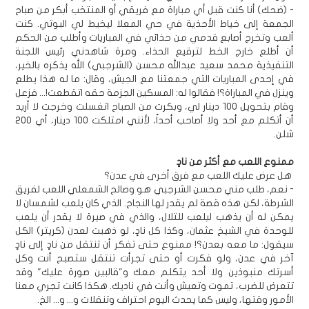
- (ضحك) أنا كنت قبل أي مباراة مع فريقي أو المنتخب أبكر من صباح
الجمعة إلى خياط الأحذية في حي المعلا ليخيط لي البوتي. كنت
ألعب وتخرج أصابع قدمي من حذائي في المباريات وأطلب من الحكم
أن أطلع خارج الخط لترقيع الحذاء. ومرة شاهدني رئيس اللجنة
التنفيذية محمد سعيد عبدالله محسن (الشرجبي) الله يذكره بالخير،
في إحدى المباريات التي جمعتنا مع الجيش، وقال: ما له هذا يطلع
وينزل في المباراة؟! فقالوا له: المسكين الجزمة حقه اتقطعت!... فزعل
وقام بتحويل 100 دينار لي، وبكرت من الصباح اتغسلت وخرجت لا أريد
أن أتكلم مع أحد ولا أصاحب أحداً، لأنني امتلكت 100 دينار، أي 200
شلن.
ممنوع اللعب مع أكثر من نادٍ
هل عرض عليك اللعب مع فرق أخرى في عدن؟
- نعم، طلب مني محسن الشرجبي هو وصالح الشمعلي اللعب لفريق
الشرطة، لكن هذه قصة لم يقدر لها النجاح. الذي كان يلعب لشمسان لا
يمكن له أن يذهب ليلعب للتلال، والذي في صيرة لا يقدر أن يلعب
للوحدة في الشيخ عثمان، وكذا كل نادٍ، لو ذهبت لعدن (كريتر) الكل
سيقول: ما معه بعدن؟! ممنوع حتى تفكر أن تنتقل من نادٍ إلى نادٍ
آخر في عدن، ولو فكرت أو حتى تجرأت تنتقل ستصبح أنت وكل
أسرتك منبوذين ولا أحد يتكلم معك و"قالبين صورة عليك" وقد
تتعرض للضرب، تموت وتعيش وأنت في ناديك. هكذا كانت تجري معنا
الأمور وقتها، وليس كما يحدث اليوم احتراف وتنقلات و... و... الخ.