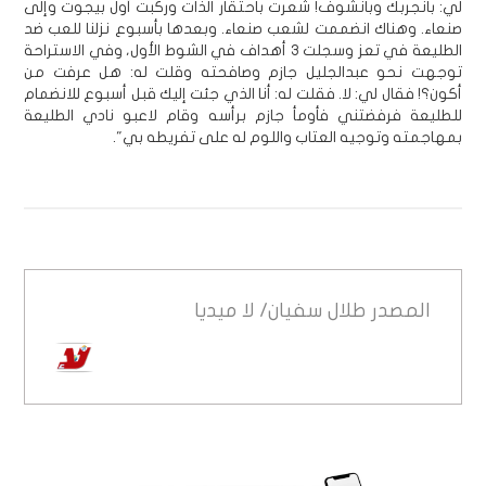
لي: بانجربك وبانشوف! شعرت باحتقار الذات وركبت أول بيجوت وإلى
صنعاء. وهناك انضممت لشعب صنعاء. وبعدها بأسبوع نزلنا للعب ضد
الطليعة في تعز وسجلت 3 أهداف في الشوط الأول، وفي الاستراحة
توجهت نحو عبدالجليل جازم وصافحته وقلت له: هل عرفت من
أكون؟! فقال لي: لا. فقلت له: أنا الذي جئت إليك قبل أسبوع للانضمام
للطليعة فرفضتني فأومأ جازم برأسه وقام لاعبو نادي الطليعة
بمهاجمته وتوجيه العتاب واللوم له على تفريطه بي".
المصدر
طلال سفيان/ لا ميديا