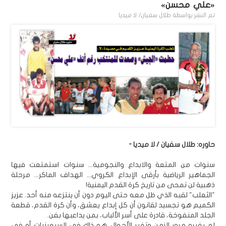
«علي محسن»
تم النشر بواسطة
طلال سفيان/ لا ميديا
حاوره: طلال سفيان / لا ميديا -
سنوات من المتعة والابداع والنجومية... سنوات استمتعت فيها
الجماهير الرياضية بأرقى الإبداع الكروي... الهداف الماكر... مرحلة
ذهبية لن تمحى من تاريخ كرة القدم اليمنية!
"الثعلب" لقبه الذي ظل معه حتى اليوم دون أن ينتزعه منه أحد. عزيز
الكميم هو تجسيد لقانون أن كل إبداع يعشق، وأن كرة القدم، قطعة
الجلد المنفوخة، قادرة على أسر الألباب، بمن يداعبها بفن.
لم يغيره مرور الزمن وتغير الأحوال. هو ذاك في السبعينيات أو في