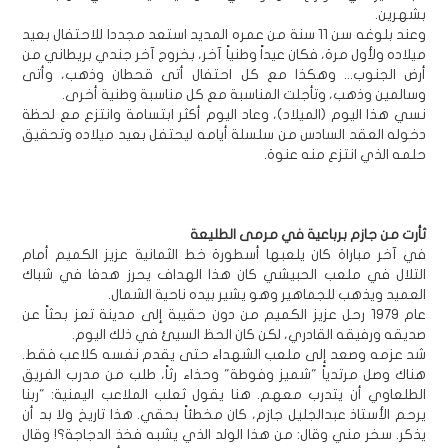
بشهرين.
وعند بلوغه سن 11 سنة من عمره المديد استعد مجددا للاحتفال بعيد
ميلاده ولأول مرة، فكان عيداً وطنياً آخر، بخروج آخر جندي بريطاني من
أرض الجنوب... وهكذا مع كل احتفال أتى قحطان وذهب، وأتى
وسالمين وذهب، وتأجلت المناسبة مع كل مناسبة وطنية أخرى.
نسي هذا اليوم (الميلاد)، وعاد اليوم أكثر ابتسامة وانتزع مع لحظة
دخوله العقد السادس من سلسلة أيامه ليحتفل بعيد ميلاده وتحقيق
حلمه الذي انتزع منه عنوة.
ثأرت من جازم برباعية في مرمى الطليعة
في آخر مباراة كان يلعبها أسطورة خط الثمانية عزيز الكميم أمام
التلال في ملعب الحبيشي كان هذا الهداف يحرز هدفا في شباك
العميد ويذهب للجماهير وهو يشير بيده ناحية الشمال.
عام 1979 رحل عزيز الكميم من دون حقيبة إلى مدينة تعز بحثاً عن
صديقه ورفيقه القادري، لكن كان الحظ السيئ في ذلك اليوم.
شد عزمه وصعد إلى ملعب الشهداء حتى يقدم نفسه كلاعب فقط.
هناك وصل مرتدياً "شميز وفوطة" وحذاء رثاً، طلب من مدرب الفريق
الطلعاوي أن يتدرب معهم. هنا يقول ثعلب الملاعب اليمنية: "ربنا
يرحم الأستاذ عبدالجليل جازم، كان مخطئاً بحقي. هذا تاريخ ولا بد أن
يذكر. سخر مني وقال: من هذا الولد الذي يشبه فخذ الدجاجة؟! وقال