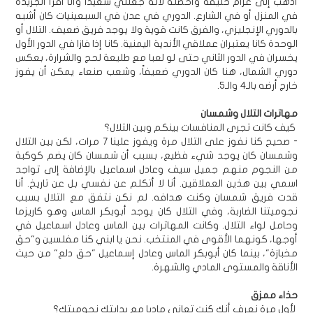
أذهب إلى عزام خليفة وأحضنه لأنه جعلني سعيداً وأنا أقرأ الجريدة
في المنزل أو في الشارع. الدوري في عدن في السبعينيات كان أشبه
بالدوري الإنجليزي، والفرق كانت قوية ولا يوجد فريق ضعيف. التلال أو
الوحدة كانا يعتبران عملاقي الأندية اليمنية. كانا إذا فازا في الدور الأول
يخسران في الدور الثاني حتى لو لعبا مع طليعة لحج والشرارة، بعكس
دوري الشمال، هنا كان الدوري ضعيفاً، وشعب صنعاء يمكن أن يفوز
خارج أرضه بالـ4 والـ5.
مهاترات التلال وشمسان
كيف كانت تجرى المنافسات بينكم وبين التلال؟
- صحيح كنا نفوز على التلال مرة ويفوز علينا 7 مرات، لكن بين التلال
وشمسان كان يوجد شيء فظيع، بسبب أن شمسان كان يضم كوكبة
من النجوم منهم جميل سيف وعادل اسماعيل بالإضافة إلى تواجد
اسمي بين هذين العملاقين. أنا لا أتكلم عن نفسي بل عن تاريخ. أنا
قدت فريق شمسان وكنت هدافه. لم نكن نتفق مع التلال بسبب
نجوميتنا الضاربة، وفي التلال كان يوجد أبوبكر الماس وهو كاريزما
وحامل لواء التلال. وكانت المهاترات بين الماس وعادل اسماعيل في
أوجها، كونهما الأقوى في المنتخب. نحن يا ابني كنا مفلسين و"حق
مخبازة"، بينما كان أبوبكر الماس وعادل إسماعيل "حق دلع" من حيث
الأناقة والمستوى المادي والشهرة.
حذاء ممزق
لأول مرة نعرف أنك كنت تعاني ماديا مع بدايتك نجوميتك؟