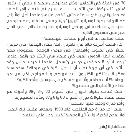
70 في المائة في التمارين، وكان عبدالرحمن سعيد لا يرضي أن يكون
قبلي أثناء ركضنا في التدريب، يسرع يسرع ثم يلتفت إلى الخلف
وعندما يراني يبطئ سرعته حتى أتقدم عليه، وعندما أصل أولاً إلى
خط النهاية يصرخ لوسيانو: "ازييييز" ويشجعني لما قام به عبدالرحمن
سعيد من مساعدة لي ويبدي لوسيانو لاحترامه لنظام اللعب الذي
تغير على مستوى الكرة.
ثعلب الملاعب، ما هي أروع لحظاتك التهديفية؟
- كل هدف أحرزته خالد في ذاكرتي، لكن يبقى الهدفان في مرمى
الجيش في الجنوب وأهدافي في مرمى الوحدة السعودي ضمن
تصفيات أبطال الدوري العرب في صنعاء هي الأكثر من رائعة، عندما
تراوغ 4 أو 5 مدافعين دوليين وتسجل، عندما تنفرد بالحارس وقد
سألته: في أي جهة تحب أن أسجل الكرة في مرماك؟! هذه هبة
وفكر لا يمتلكها الكثيرون. أنت مهاجم وأنا مهاجم لكن من هو
الهداف؟! أنت مدافع وأنا مهاجم لكن من سيسبق ويأخذ الكرة؟!
ماذا عن الألقاب التي حققتها؟
- كنت هداف بطولة الدوري في الأعوام 80 و81 و82 وأحرزت مع
شعب صنعاء بطولات دوري الأعوام 80 و81 و87 وكأس الجمهورية.
وأخر مباراة ودعت فيها الملاعب؟
- لعبت آخر مباراة مع المنتخب عام 1990، وبعدها فضلت ترك اللعب،
أولاً لعدم القدرة، وثانياً لأن الوضعية تغيرت وصار عليّ الابتعاد.
مستشار لا يُشار