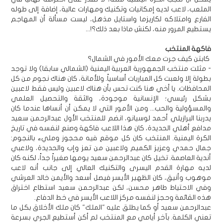
الملعب، لاعب لديه إمكانيات وتكنيك ومهارات عالية، إضافة إلى طوله
الفارع وامتلاكه لكاريزما واستايل مذهل، ليست مسألة أن المهاجم
يستطيع المرور منه، لكنش ماذا بعد ذلك؟!...
فاكهة المنتخب
كابتن كيف جرت معك الأمور في الشمال؟
- مثلت منتخب الجمهورية العربية اليمنية (الشمالي سابقا) ولا توجد
بطولة إلا ولعبت كل المباريات أساسياً. وللأمانة، كان هناك نجوم من كل
المحافظات. يا أخي هنا كنت تحس بأن هناك لاعبين وليس فقط لاعبين
بشكل رئيسي؛ الإنسانية موجودة، والثقة والتحصيل العلمي
والمسؤولية والحب... ومن الأمور التي لا يمكن أن أنساها عندما كان
يدربنا البرازيلي أحمد لوسيانو، انضم للمنتخب الأول عبدالرحمن سعيد
مدافع أهلي الحديدة، كان هذا اللاعب فاكهة وصنع لنفسه في تاريخ
الكرة اليمنية. المنتخب كان كل موقع فيه محجوز ومليء بالنجوم:
جمال حمدي وعزيز الكميم ولاعبين من تعز وإب والحديدة، ولاعبي
أندية العاصمة. تخيل كان عبدالرحمن سعيد يومها صغيراً جداً، لكنه كان
لديه مهارة القدم اليسرى والتكنيك العالي إلى جانب أنه لاعب
موهوب وأنيق، كان الظهير الأيسر فيصل أسعد والأيمن خالد العرشي
وفي الاحتياط طاهر محسن، لكن عبدالرحمن سعيد استطاع اختراق
هذه القائمة وحجز لنفسه مركز اللاعب الأيسر في خط الدفاع.
عبدالرحمن سعيد أو كما يطلق عليه "الملك" كان ملك الأخلاق بكل ما
تعني الكلمة. بآخر أيامي مع المنتخب لم أكن أستطيع الجري بسرعة