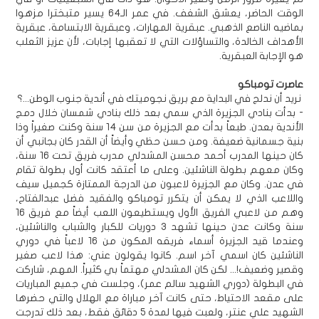
الوقت الحاضر، يعشق الشغف. في عمر الـ64 يسير متبخترا مزهوا
بماضيه الناصع الذهبي. عبقرية المهارات، وعبقرية الابتسامة، عبقرية
الأهداف الخالدة، والتساؤلات التي لا تعقبها إجابات، لأن عزيز الثعلب
هو الإجابة العبقرية.
عاصرت تومباكو
نريد أن ندلج في البداية مع بريق نجوميتك في أندية جنوب الوطن...؟
- بدأت بنادي الجزيرة الذي سمي بعد ذلك بنادي شمسان خلال دمج
الأندية بعدن. طبعاً بدأت مع الجزيرة من سن 14 سنة وكنت صغيراً وذا
بنية جسمانية ضعيفة. ومن حسن حظي وأيضاً أن القدر كان بجانبي أن
كان حينها المدرب أحمد محسن المشدلي مدرب فريق تحت 16 سنة،
وكان معهم بطولة الناشئين. وعلى ما أعتقد كانت أول بطولة تقام
في عدن. وكان مع الجزيرة لاعبون من الدرجة الممتازة كجميل سيف
واللاعب الذي لا يمكن أن يتكرر تومباكو والفقيد فضل عبدالفتاح،
وهم من لاعبي الفريق الأول ويستطيعون اللعب أيضاً مع فريق 16
سنة وكانت عدن حينها تشهد 3 دوريات للكبار والشباب والناشئين،
وعندما قيد الجزيرة أسماء فريقه المكون من 16 لاعباً في دوري
الناشئين كان اسمي آخر اسم. كانوا يقولون عني: هذا لاعب صغير
وقصير وضعيف!... لكن كان المشدلي مهتماً بي كثيراً. المهم، شاركت
في البطولة (دوري الشهيد سالم عمر)، وجلست في جميع المباريات
على مقعد الاحتياط، حتى كانت آخر مباراة مع الهلال والتي حضرها
الشهيد علي عنتر، ولعبت فيها لمدة 5 دقائق فقط، بعد ذلك تدرجت