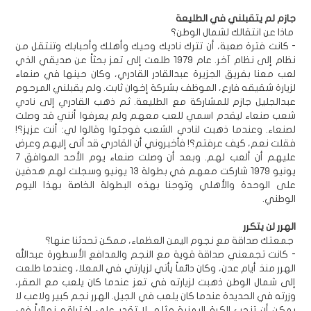
جازم لم يتقبلني في الطليعة
ماذا عن انتقالك لشمال الوطن؟
- كانت فترة صعبة، أن تترك ناديك وحيك وأهلك وأحبابك وتنتقل من
نظام إلى نظام آخر. عام 1979 طلعت إلى تعز بحثاً عن صديقي الذي
لعب معنا بفريق الجزيرة عبدالقادر القادري، وكان حينها في صنعاء
لزيارة شقيقه فارع، الموظف بشركة إخوان ثابت. ولم يقبلني المرحوم
عبدالجليل جازم للمشاركة مع الطليعة. ثم ذهب القادري إلى نادي
شعب صنعاء ليقدم اسمي للعب معهم ولم يعرفوا أنني قد وصلت
لصنعاء. وعندما ذهبت لنادي الشعب فوجئوا وقالوا لي: أنت عزيز؟!
فقلت نعم، كيف عرفتم؟! فأخبروني أن القادري قد أتى إليهم وعرض
عليهم أن ألعب لهم. وبعد أن وصلت صنعاء يوم الأحد الموافق 7
يونيو 1979 شاركت معهم في بطولة 13 يونيو وسجلت لهم هدفين
على الوحدة والأهلي وتوجنا بهذه البطولة الخاصة بهذا اليوم
الوطني.
الهرر لن يتكرر
جمعتك صداقة مع نجوم اليمن العظماء، ممكن تحدثنا عنها؟
- كانت تجمعني صداقة قوية مع النجم والمدافع الأسطورة عبدالله
الهرر منذ أيام عدن، وكان دائماً يأتي لزيارتي في المعلا، وعندما طلعت
إلى شمال الوطن ذهبت لزيارته في تعز عندما كان يلعب مع الصقر،
وزرته في الحديدة عندما كان يلعب في الجيل. الهرر نجم كبير ولاعب لا
يمكن أن تنجب الكرة اليمنية مثله، لا تقدر على اختراقه نهائياً في