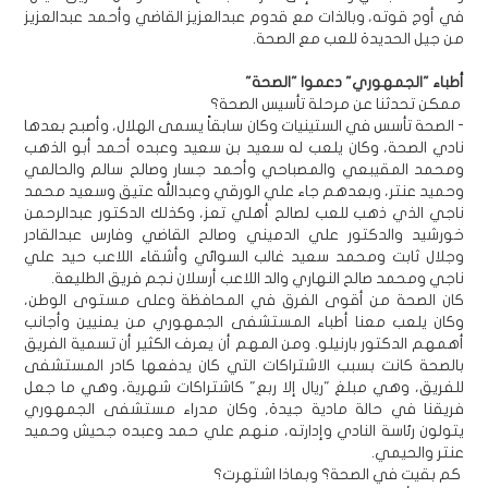
في أوج قوته، وبالذات مع قدوم عبدالعزيز القاضي وأحمد عبدالعزيز
من جيل الحديدة للعب مع الصحة.
أطباء "الجمهوري" دعموا "الصحة"
ممكن تحدثنا عن مرحلة تأسيس الصحة؟
- الصحة تأسس في الستينيات وكان سابقاً يسمى الهلال، وأصبح بعدها
نادي الصحة، وكان يلعب له سعيد بن سعيد وعبده أحمد أبو الذهب
ومحمد المقيبعي والمصباحي وأحمد جسار وصالح سالم والحالمي
وحميد عنتر، وبعدهم جاء علي الورقي وعبدالله عتيق وسعيد محمد
ناجي الذي ذهب للعب لصالح أهلي تعز، وكذلك الدكتور عبدالرحمن
خورشيد والدكتور علي الدميني وصالح القاضي وفارس عبدالقادر
وجلال ثابت ومحمد سعيد غالب السوائي وأشقاء اللاعب حيد علي
ناجي ومحمد صالح النهاري والد اللاعب أرسلان نجم فريق الطليعة.
كان الصحة من أقوى الفرق في المحافظة وعلى مستوى الوطن،
وكان يلعب معنا أطباء المستشفى الجمهوري من يمنيين وأجانب
أهمهم الدكتور بارنيلو. ومن المهم أن يعرف الكثير أن تسمية الفريق
بالصحة كانت بسبب الاشتراكات التي كان يدفعها كادر المستشفى
للفريق، وهي مبلغ "ريال إلا ربع" كاشتراكات شهرية، وهي ما جعل
فريقنا في حالة مادية جيدة, وكان مدراء مستشفى الجمهوري
يتولون رئاسة النادي وإدارته، منهم علي حمد وعبده جحيش وحميد
عنتر والحيمي.
كم بقيت في الصحة؟ وبماذا اشتهرت؟