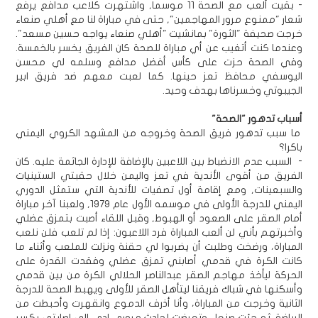
- بقيت ألعب مع الصحة 11 موسما, واشتهرت كلاعب مدافع يرفع
شعار "ممنوع مرور المهاجمين", حتى في مباراة لنا مع أهلي صنعاء
خرجت صحيفة "الثورة" بمانشيت "أهلي صنعاء يواجه حسين مسعد".
وعندما كنت أتغيب عن أي مباراة للصحة كان الفريق يخسر بالخمسة.
وفي الصحة حزت على كأس أفضل مدافع وسلمه لي محسن
اليوسفي محافظ تعز حينها. كما لعبت معهم ضد فريق ابير
الجيبوتي وخسرناها بهدف وحيد.
أسباب تدهور "الصحة"
ما سبب تدهور فريق الصحة وخروجه من المشهد الكروي اليمني
باكرا؟
- السبب عدم الانضباط بين اللاعبين بالإضافة للإدارة الجاثمة عليه. كان
الفريق من أقوى الأندية في تعز واليمن خلال حقبتي الستينيات
والسبعينات, ومع إقامة أول تصفيات للأندية التي ستمثل الدوري
اليمني للدرجة الأولى في موسمه الأول عام 1979, ولعبنا آخر مباراة
أمام الصقر على الصعود أو الهبوط, وقبل اللقاء أصبت بتمزق عضلي
وأخبرتهم بأني لن ألعب المباراة فرد اللاعبون: إذا لم تلعب فلن نلعب
المباراة، ورضخت وطلبت أن يضربوا لي حقنة ونزلت للملعب وأثناء ما
كانت الكرة في قدمي أصابني تمزق عضلي وفقدت القدرة على
الحركة ليأخذ مهاجم الصقر عبدالناصر الحلالي الكرة من بين قدمي
وأسكنها في شباك فريقنا ليتأهل الصقر للأولى ويهبط الصحة للدرجة
الثانية وخرجت من المباراة، وأنا أذرف الدموع وانقهرت وأحبطت من
الرياضة. ثم جئت صنعاء وتعرضت لحادث مروري ادى إلى إصابتي بكسر