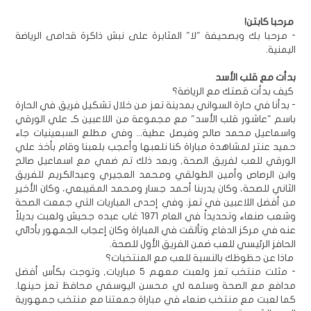
مرحبا كابتن!
- مرحبا بك وبصحيفة "لا" المثابرة على نبش ذاكرة قدامى الرياضة
اليمنية.
بدأت مع قلب الأسد
كيف بدأت قصتك مع الرياضة؟
- بدأنا في حارة السواني بمدينة تعز من خلال تشكيل فريق في الحارة
باسم "عاشور قلب الأسد" مع مجموعة من اللاعبين كـ علي الورقي
واسماعيل محمد صالح وفيصل عطية... وفي مطلع السبعينيات جاء
حميد عنتر لمشاهدة مباراة كنا نلعبها وأعجب بلعبنا وقام بأخذ علي
الورقي للعب لفريق الصحة, وبعد ذلك تم ضمي مع اسماعيل صالح
وابن الرصاص وأمين الطولقي ومحمد العجيري وعبدالكريم للفريق
الثاني للصحة، وكان يدربنا أحمد جسار ومحمد المقيبعي، وكان الأخير
من أفضل اللاعبين في تعز. وفي إحدى المباريات التي جمعت الصحة
وشعب صنعاء وتحديداً في العام 1971 غاب عبده جحيش ولعبت بديلاً
عنه في مركز الدفاع وتألقت في المباراة وكان إعجاب الجمهور بأدائي
الحافز الرئيسي للعب ضمن الفريق الأول للصحة.
ماذا عن حظوظك بالنسبة للعب مع المنتخبات؟
- مثلت منتخب تعز ولعبت معهم 5 مباريات, وتوجت بكأس أفضل
مدافع مع الصحة وسلمه لي محسن اليوسفي محافظ تعز حينها.
كما لعبت مع منتخب صنعاء في مباراة جمعتنا مع منتخب جمهورية