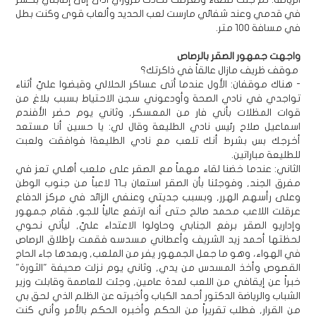
في قدمي وعند شفائي مارست لعب الحديد وألعاب قوى وكنت بطل
في مسافة 100 متر.
واجهت جمهور الصقر بالرصاص
موقف ظريف مازال عالقاً في ذاكرتك؟
- هناك موقفان: الأول عندما أتى عساكر الحلالي وقبضوا عليّ أثناء
تواجدي في نادي الصحة وأودعوني سجن الاحتياط بسبب بلاغ من
قوات المظلات بأني فار من المعسكر, وثاني يوم حضر الأفندم
اسماعيل صلاح رئيس نادي الطليعة وقال لي: يا حسين أنا مستعد
أخرجك بس بشرط أنك تلعب مع نادي الطليعة! فوافقت ولعبت
للطليعة مباراتين.
الثاني: عندما خضنا لقاء مهماً مع الصقر على ملعب أهلي تعز في
مفرق الجند, وفوجئنا بأن الصقر استعان بـ11 لاعباً من جنوب الوطن
وعلى رأسهم الهرر, وبسبب جديتي وعنفي الزائد في مركز الدفاع
عرقلت اللاعب محمد صالح حتى أنه ارتفع عالياً للجو, فقام جمهور
وإداريو الصقر برفع الجنابي وحاولوا الاعتداء عليّ, ليأتي نحوي
لحظتها أحمد زيد الشريف وأعطاني مسدسه فقمت بإطلاق الرصاص
في الهواء، وهو ما جعل الجمهور يفر من الملعب, وبعدها جاء الحاج
القصوص وأخذ المسدس من يدي, وثاني يوم نزلت صحيفة "الثورة"
خبراً عن إيقافي من اللعب لمدة عامين, وجئت للعاصمة وقابلت وزير
الشباب والرياضة الدكتور أحمد الكباب وأخبرته عن الظلم الذي لحق بي
من القرار, فطلب تقريراً من الحكم وأخبره الحكم بالأمر وأني كنت