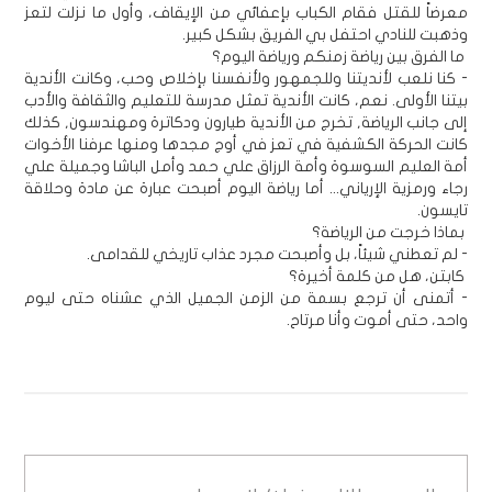
معرضاً للقتل فقام الكباب بإعفائي من الإيقاف، وأول ما نزلت لتعز
وذهبت للنادي احتفل بي الفريق بشكل كبير.
ما الفرق بين رياضة زمنكم ورياضة اليوم؟
- كنا نلعب لأنديتنا وللجمهور ولأنفسنا بإخلاص وحب، وكانت الأندية
بيتنا الأولى. نعم، كانت الأندية تمثل مدرسة للتعليم والثقافة والأدب
إلى جانب الرياضة, تخرج من الأندية طيارون ودكاترة ومهندسون, كذلك
كانت الحركة الكشفية في تعز في أوج مجدها ومنها عرفنا الأخوات
أمة العليم السوسوة وأمة الرزاق علي حمد وأمل الباشا وجميلة علي
رجاء ورمزية الإرياني... أما رياضة اليوم أصبحت عبارة عن مادة وحلاقة
تايسون.
بماذا خرجت من الرياضة؟
- لم تعطني شيئاً، بل وأصبحت مجرد عذاب تاريخي للقدامى.
كابتن، هل من كلمة أخيرة؟
- أتمنى أن ترجع بسمة من الزمن الجميل الذي عشناه حتى ليوم
واحد، حتى أموت وأنا مرتاح.