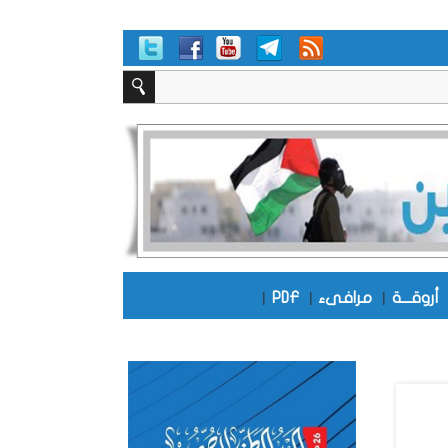
أروقـــة
|
مرافىء
|
PDF
|