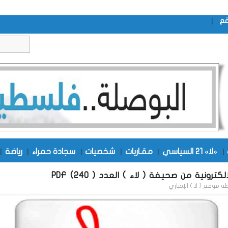
|
قع
|
«لا» 21 السياسي
|
مقـاربات
|
شخصيات
|
سجادة حمراء
|
رياضة
|
كترونية من صحيفة ( لاء ) العدد ( 240) PDF
طة
موقع ( لا ) الإخباري