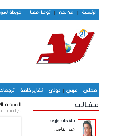
|
|
|
الرئيسية
من نحن
تواصل معنا
خريطة المو
محلي
|
عربي
|
دولي
|
تقارير خاصة
|
ترجمات
مـقـالات
النسخة الال
تم النشر بواس
تناقضات وزيف!
عمر القاضي