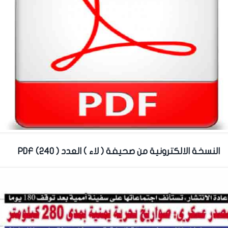
النسخة الالكترونية من صحيفة ( لاء ) العدد ( 240) PDF