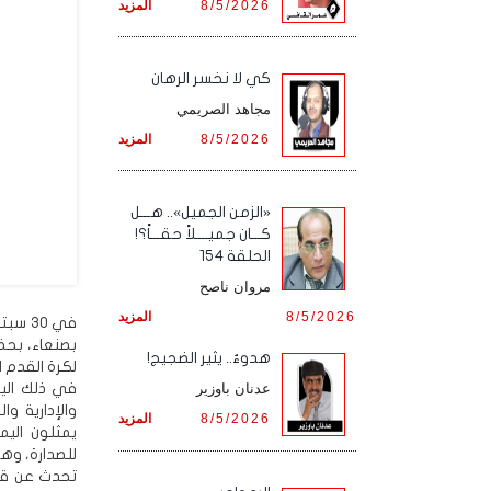
8/5/2026
المزيد
كي لا نخسر الرهان
مجاهد الصريمي
8/5/2026
المزيد
«الزمن الجميل».. هـــل
كـــان جميــــلاً حقـــاً؟!
الحلقة 154
مروان ناصح
8/5/2026
المزيد
بصنعاء، بحضو
هدوءٌ.. يثير الضجيج!
لكرة القدم ا
في ذلك اليو
عدنان باوزير
والإدارية وا
8/5/2026
المزيد
يمثلون اليم
للصدارة، وهو
تحدث عن قدر