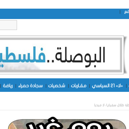
|
قع
|
«لا» 21 السياسي
|
مقـاربات
|
شخصيات
|
سجادة حمراء
|
رياضة
|
طة
طلال سفيان/ لا ميديا