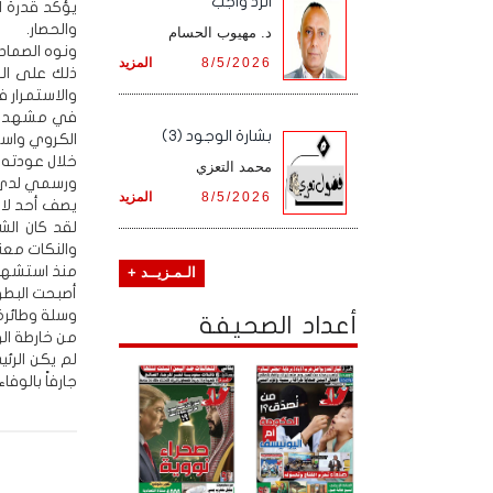
الرد واجب
يؤكد قدرة ا
والحصار.
د. مهيوب الحسام
ونوه الصماد
8/5/2026
المزيد
ذلك على الم
والاستمرار ف
في مشهد حفا
بشارة الوجود (3)
الكروي واستم
خلال عودته 
محمد التعزي
ورسمي لدى وص
8/5/2026
المزيد
يصف أحد لاعب
لقد كان الش
والنكات معنا
الـمـزيــد +
أصبحت البطو
وسلة وطائرة
أعداد الصحيفة
من خارطة ال
لم يكن الرئيس
جارفاً بالوفاء