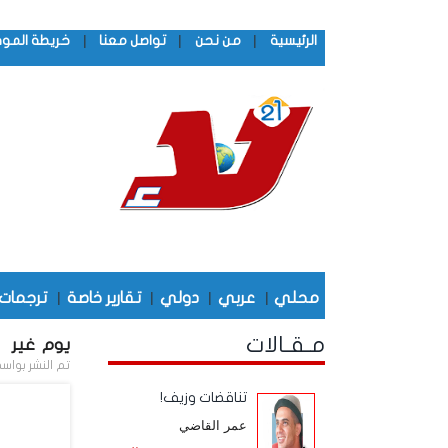
|
|
|
الرئيسية
من نحن
تواصل معنا
خريطة المو
محلي
|
عربي
|
دولي
|
تقارير خاصة
|
ترجمات
مـقـالات
يوم غير
تم النشر بواس
تناقضات وزيف!
عمر القاضي