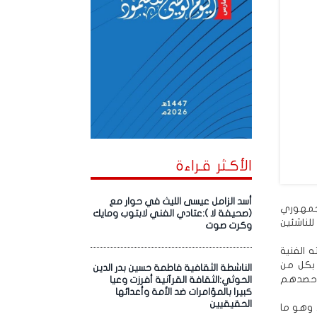
الأكـثر قـراءة
أسد الزامل عيسى الليث في حوار مع
 الجمهوري
(صحيفة لا ):عتادي الفني لابتوب ومايك
للناشئين
وكرت صوت
 الفنية
ة بكل من
الناشطة الثقافية فاطمة حسين بدر الدين
 وحصدهم
الحوثي:الثقافة القرآنية أفرزت وعيا
كبيرا بالمؤامرات ضد الأمة وأعدائها
الحقيقيين
 وهو ما