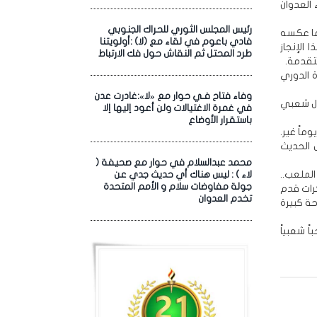
 العدوان
رئيس المجلس الثوري للحراك الجنوبي
ما عكسه
فادي باعوم في لقاء مع (لا) :أولويتنا
الإنجاز
طرد المحتل ثم النقاش حول فك الارتباط
متقدمة.
ة الدوري
وفاء فتاح فـي حوار مع «لا»:غادرت عدن
ال شعبي
في غمرة الاغتيالات ولن أعود إليها إلا
باستقرار الأوضاع
ماً غير.
ل الحديث
محمد عبدالسلام في حوار مع صحيفة (
 والحب إلى الملعب..
لاء ) : ليس هناك أي حديث جدي عن
جولة مفاوضات سلام و الأمم المتحدة
رات قدم
تخدم العدوان
ة كبيرة
اً شعبياً