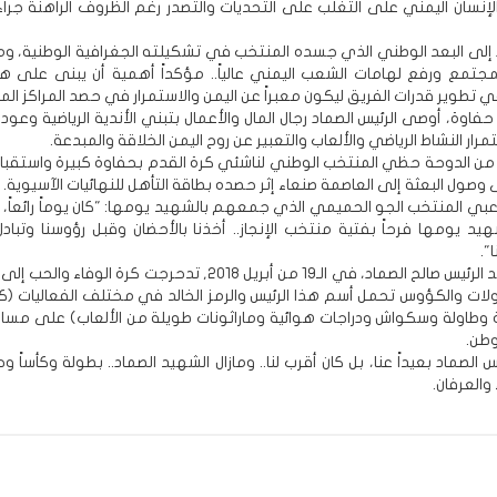
لإنسان اليمني على التغلب على التحديات والتصدر رغم الظروف الراهنة جراء
 إلى البعد الوطني الذي جسده المنتخب في تشكيلته الجغرافية الوطنية، و
جتمع ورفع لهامات الشعب اليمني عالياً.. مؤكداً أهمية أن يبنى على هذا 
ي تطوير قدرات الفريق ليكون معبراً عن اليمن والاستمرار في حصد المراكز ال
وة، أوصى الرئيس الصماد رجال المال والأعمال بتبني الأندية الرياضية وعود
رار النشاط الرياضي والألعاب والتعبير عن روح اليمن الخلاقة والمبدعة.
من الدوحة حظي المنتخب الوطني لناشئي كرة القدم بحفاوة كبيرة واستقب
ول البعثة إلى العاصمة صنعاء إثر حصده بطاقة التأهل للنهائيات الآسيوية.
ي المنتخب الجو الحميمي الذي جمعهم بالشهيد يومها: "كان يوماً رائعاً، يو
هيد يومها فرحاً بفتية منتخب الإنجاز.. أخذنا بالأحضان وقبل رؤوسنا وتباد
".
منذ استشهد الرئيس صالح الصماد، في الـ19 من أبريل 2018, تدحرجت كرة الوفاء
لات والكؤوس تحمل أسم هذا الرئيس والرمز الخالد في مختلف الفعاليات (ك
 وطاولة وسكواش ودراجات هوائية وماراثونات طويلة من الألعاب) على مساح
وطن.
 الصماد بعيداً عنا، بل كان أقرب لنا.. ومازال الشهيد الصماد.. بطولة وكأساً وحب
 والعرفان.