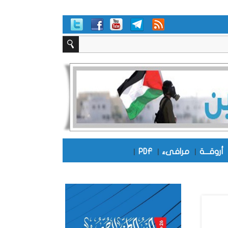
أروقـــة
|
مرافىء
|
PDF
|