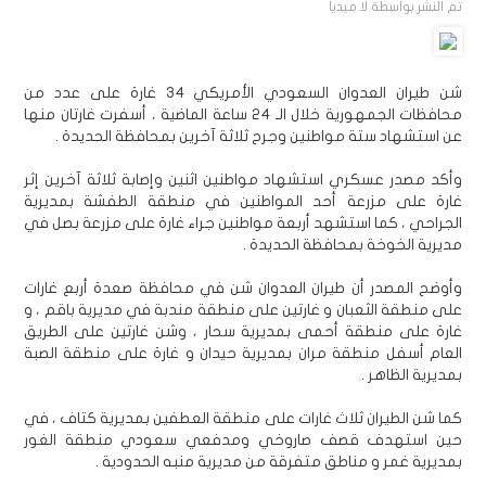
تم النشر بواسطة
لا ميديا
شن طيران العدوان السعودي الأمريكي 34 غارة على عدد من
محافظات الجمهورية خلال الـ 24 ساعة الماضية ، أسفرت غارتان منها
عن استشهاد ستة مواطنين وجرح ثلاثة آخرين بمحافظة الحديدة .
وأكد مصدر عسكري استشهاد مواطنين اثنين وإصابة ثلاثة آخرين إثر
غارة على مزرعة أحد المواطنين في منطقة الطفشة بمديرية
الجراحي ، كما استشهد أربعة مواطنين جراء غارة على مزرعة بصل في
مديرية الخوخة بمحافظة الحديدة .
وأوضح المصدر أن طيران العدوان شن في محافظة صعدة أربع غارات
على منطقة الثعبان و غارتين على منطقة مندبة في مديرية باقم ، و
غارة على منطقة أحمى بمديرية سحار ، وشن غارتين على الطريق
العام أسفل منطقة مران بمديرية حيدان و غارة على منطقة الصبة
بمديرية الظاهر .
كما شن الطيران ثلاث غارات على منطقة العطفين بمديرية كتاف ، في
حين استهدف قصف صاروخي ومدفعي سعودي منطقة الغور
بمديرية غمر و مناطق متفرقة من مديرية منبه الحدودية .