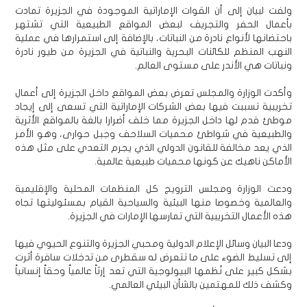
ولفت لبيان إلى أن القوات الإماراتية الموجودة في الجزيرة تمادت
بأعمال الحفر والتجريف لبعض المواقع الطبيعية التي تشتهر
باحتضانها لأنواع نادرة من النباتات، بالإضافة إلى استمرارها في عملية
النهب المنظم للكائنات البحرية والنباتية في الجزيرة من طيور نادرة
ونباتات هي الأندر على مستوى العالم.
وأكدت الوزارة والمجلس تعرض بعض المواقع داخل الجزيرة إلى أعمال
تخريبية تسببت فيها بعض الشركات الإماراتية التي تسعى إلى إيجاد
موطئ قدم لها داخل الجزيرة مما خلف أضرارا بالغة بالمواقع الأثرية
والطبيعية في شواطئ محميات السلاحف وجبل حوارى، وهو الأمر
الذي يعد مخالفة للقانون الدولي الذي يجرم التعدي على مثل هذه
الأماكن ناهيك عن كونها محميات طبيعية عالمية.
ودعت الوزارة ومجلس الترويج كل المنظمات المحلية والإقليمية
والعالمية وخصوصا منها البيئية والسياحية القيام بمسئوليتها تجاه
هذه الأعمال التخريبية التي تمارسها الإمارات في الجزيرة.
ودعا البيان وسائل الإعلام الدولية ومحبي الجزيرة والتنوع الحيوي فيها
إلى تسليط الضوء على ما تتعرض له سقطرى من تدخلات سافرة أثرت
بشكل كبير على نُظمها البيولوجية التي تعد إرثاً عالمياً وحقاً إنسانياً
وكشف ذلك للمهتمين بالشأن البيئي العالمي.