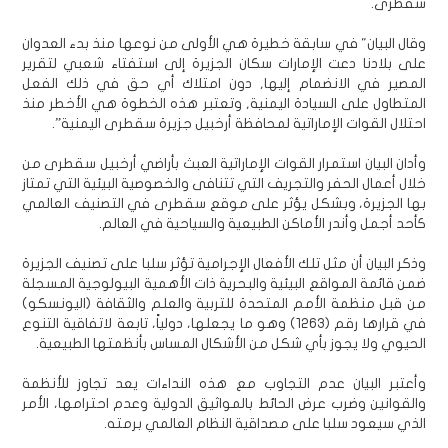
سقطرى.
وقال البيان" في سابقة خطيرة هي الأولى من نوعها منذ بدء العدوان
على بلادنا دعت الإمارات سكان الجزيرة إلى استفتاء شعبي لتقرير
المصير في الانضمام إليها, دون امتلاك أي حق في ذلك الفعل
المتطاول على السيادة اليمنية, وتعتبر هذه الخطوة هي الأخطر منذ
احتلال القوات الإماراتية لمحافظة أرخبيل جزيرة سقطرى اليمنية”.
وأدان البيان استمرار القوات الإماراتية العبث بأراضي أرخبيل سقطرى من
خلال أعمال الحفر والتجريف التي تتنافى والخصوصية البيئية التي تمتاز
بها الجزيرة، وبشكل يؤثر على موقع سقطرى في التصنيف العالمي
كأحد أجمل وأندر الأماكن الطبيعية والسياحية في العالم.
وذكر البيان أن مثل تلك الأفعال الإجرامية تؤثر سلبا على تصنيف الجزيرة
ضمن قائمة المواقع البيئية والبحرية ذات الأهمية البيولوجية المسجلة
من قبل منظمة الأمم المتحدة للتربية والعلم والثقافة (اليونسكو)
في قرارها رقم (1263) وهو ما يجعلها، دولياً، تابعة لاتفاقية التنوع
الحيوي ولا يجوز بأي شكل من الأشكال المساس بأنظمتها الطبيعية.
وأعتبر البيان عدم التجاوب مع هذه النداءات يعد تجاوز للأنظمة
والقوانين وضرب عرض الحائط بالمواثيق الدولية وعدم احترامها، الأمر
الذي سيعود سلبا على مصداقية النظام العالمي برمته.