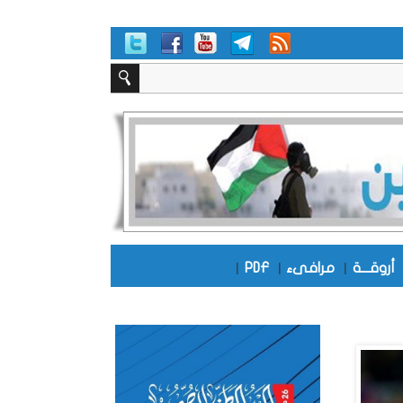
أروقـــة
|
مرافىء
|
PDF
|