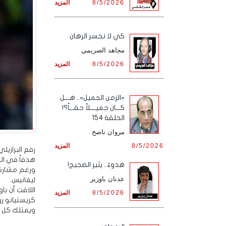
8/5/2026
المزيد
كي لا نخسر الرهان
مجاهد الصريمي
8/5/2026
المزيد
«الزمن الجميل».. هـــل
كـــان جميــــلاً حقـــاً؟!
الحلقة 154
مروان ناصح
8/5/2026
المزيد
هدفاً في الم
هدوءٌ.. يثير الضجيج!
ورغم مشاركته
عدنان باوزير
ليغانيس.
اللافت أن با
8/5/2026
المزيد
كريستيانو رو
ويمتلك كل من