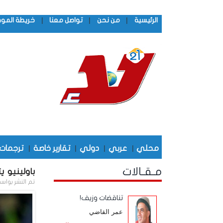
|
|
|
الرئيسية
من نحن
تواصل معنا
خريطة المو
محلي
|
عربي
|
دولي
|
تقارير خاصة
|
ترجمات
مـقـالات
باولينيو 
تم النشر بواس
تناقضات وزيف!
عمر القاضي