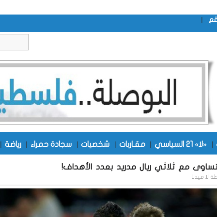
|
قع
|
«لا» 21 السياسي
|
مقـاربات
|
شخصيات
|
سجادة حمراء
|
رياضة
|
يتساوى مع ثلاثي ريال مدريد بعدد الأهداف!
طة
لا ميديا