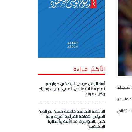
الأكـثر قـراءة
أسد الزامل عيسى الليث في حوار مع
لإسباني بعد تسجيله
(صحيفة لا ):عتادي الفني لابتوب ومايك
وكرت صوت
فضلاً عن
لبرتغالي
الناشطة الثقافية فاطمة حسين بدر الدين
الحوثي:الثقافة القرآنية أفرزت وعيا
كبيرا بالمؤامرات ضد الأمة وأعدائها
الحقيقيين