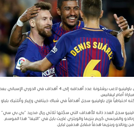
رفع البرازيلي باولينيو لاعب برشلونة عدد أهدافه إلى 4 أهداف في الدوري ا
باراة أمام ليغانيس.
 احتياطياً فإن باولينيو سجل أهدافاً في شباك خيتافي وإيبار وأتلتيك بلباو 
ولينيو سجل العدد ذاته للأهداف التي سجّلها ثلاثي ريال مدريد "بي بي سي" ا
نالدو والفرنسي كريم بنزيما والويلزي غاريث بايل في "الليغا" هذا الموسم.
 رونالدو وبنزيما هدفاً مقابل هدفين لبايل.