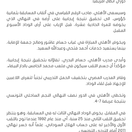
دوري أبطال أفريقيا.
وسيسعى الأهلي، صاحب الرقم القياسي في ألقاب المسابقة بثمانية
كؤوس، الى تحقيق نتيجة إيجابية على أرضه في النهائي الذي
يخوضه للمرة الحادية عشرة، قبل الإياب على أرض الوداد الأسبوع
المقبل.
ويخوض الأهلي المباراة في غياب حسام عاشور وصالح جمعة للإصابة،
بينما يستعيد خدمات أحمد فتحي وعبدالله السعيد.
وأبدى مدرب الأهلي، حسام البدري، تفاؤله بتحقيق نتيجة إيجابية،
مؤكداً أن حسم اللقب سيكون في ملعب محمد الخامس بالدار البيضاء.
وقام المدرب المصري بتخفيف الحمل التدريبي تجنباً لتعرض اللاعبين
للإجهاد قبل لقاء الوداد.
وتخطى الأهلي في الدور نصف النهائي النجم الساحلي التونسي
بنتيجة عريضة 7-4.
في المقابل، يخوض الوداد النهائي الثالث له في المسابقة، وهو ينتظر
تحقيق اللقب الثاني منذ 25 سنة، أي منذ عام 1992 عندما توج باللقب
الأول والأخير له على حساب الهلال السوداني، علماً أنه خسر نهائي
2011 أمام الترجي التونسي.