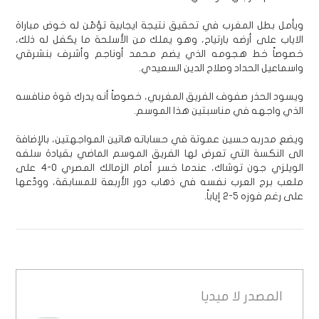
ويأمل بطل المغرب في تحقيق نتيجة ايجابية تؤمّن له خوض مباراة
الاياب على أرضه بارتياح، وهو يملك من الأسلحة ما يكفل له ذلك،
خصوصاً خط هجومه الذي يضم محمد أوناجم وأشرف بنشرقي
واسماعيل الحداد وصلاح الدين السعيدي.
ويسود الحذر صفوف الفريق المغربي، خصوصاً أنه يدرك قوة منافسه
الذي واجهه في مناسبتين هذا الموسم.
ويضع مدربه حسين عموتة في حساباته هاتين المواجهتين، بالإضافة
الى النكسة التي تعرض لها الفريق الموسم الماضي بقيادة سلفه
الويلزي جون توشاك، عندما خسر أمام الزمالك المصري 0-4 على
ملعب برج العرب نفسه في ذهاب دور الأربعة للمسابقة، وودّعها
على رغم فوزه 5-2 إياباً.
المصدر
لا ميديا