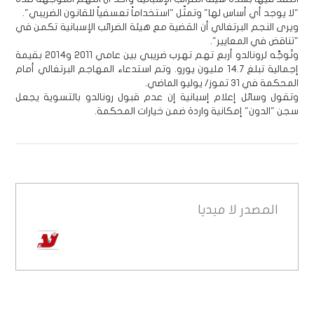
"لا يوجد أي أساس لها" وتمثّل "استخداماً تعسفياً للقانون الضريبي".
ويرى النجم البرتغالي أن القضية مع هيئة الضرائب الإسبانية تكمن في
"تناقض في المعايير".
وتُوجَّه لرونالدو أربع تهم تهرب ضريبي بين عامي 2011 و2014 بقيمة
إجمالية تبلغ 14.7 مليون يورو. وتم استدعاء المهاجم البرتغالي أمام
المحكمة في 31 تموز/ يوليو الماضي.
وتقول وسائل إعلام إسبانية إن عدم قبول رونالدو بالتسوية يجعل
سجن "الدون" إمكانية واردة ضمن خيارات المحكمة.
المصدر
لا ميديا