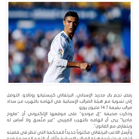
رفض نجم يال مدريد الإسباني، البرتغالي كريستيانو رونالدو، التوصل
إلى تسوية مع هيئة الضرائب الإسبانية في اتهامه بالتهرب من سداد
ضرائب بقيمة 14.7 مليون يورو.
وذكرت صحيفة "إل موندو" على موقعها الإلكتروني أن "صاروخ
ماديرا" يرى أن اتهامه بالتهرب الضريبي "غير متّسق ولا أساس له
ويتعارض مع القانون".
وأرسل اللاعب البرتغالي مكتوباً جديداً للمحكمة التي تنظر في قضيته
انتقد فيها بشدة هيئة الضرائب الإسبانية وأكد أن التهم الموجهة ضده