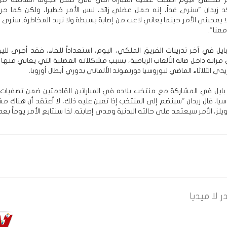
كد زيدان "سنرى غداً، إنه حمل عضلي زائد، ليس الأمر خطيرا، ولكن كما جرت
ا يعجبني الأمر حينما يعاني لاعب من إصابة بسيطة ولا نريد المخاطرة. سنرى غدا
عنا".
يل في آخر تدريبات الفريق الملكي، اليوم، استعداداً للقاء، فقد أجرى لليو
مرانه داخل صالة الألعاب الرياضية، بسبب مشكلاته العضلية التي يعاني منها م
يدي الثلاثاء الماضي لبوروسيا دورتموند الألماني بدوري أبطال أوروبا.
يل في المشاركة مع منتخب بلاده في المباراتين القادمتين ضمن تصفيات 
 روسيا، قال زيدان "سينضم إلى المنتخب إذا تعين عليه ذلك، لا أعتقد أن هناك م
ويلز، الأمر سيعتمد على حالته البدنية ومدى إصابته. لذا سنتابع الأمر يوماً بعد
ر
لا ميديا