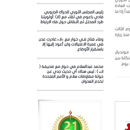
 العادة
ً إذا ما
رئيس المجلس الثوري للحراك الجنوبي
فادي باعوم في لقاء مع (لا) :أولويتنا
طرد المحتل ثم النقاش حول فك الارتباط
م الثالث
نذ زيارة
وفاء فتاح فـي حوار مع «لا»:غادرت عدن
في غمرة الاغتيالات ولن أعود إليها إلا
باستقرار الأوضاع
مونديال
شكلة بين
 يوم
محمد عبدالسلام في حوار مع صحيفة (
لاء ) : ليس هناك أي حديث جدي عن
جولة مفاوضات سلام و الأمم المتحدة
تخدم العدوان