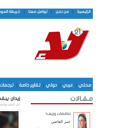
|
|
|
الرئيسية
من نحن
تواصل معنا
خريطة المو
محلي
|
عربي
|
دولي
|
تقارير خاصة
|
ترجمات
مـقـالات
زيدان يبق
تم النشر بواس
تناقضات وزيف!
عمر القاضي