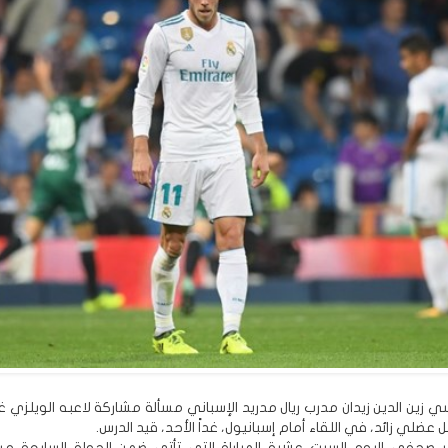
 زين الدين زيدان مدرب ريال مدريد الإسباني مسألة مشاركة لاعبه الويلزي غا
عضلي زائد، في اللقاء أمام إسبانيول، غداً الأحد، قيد الدرس.
صحفي اليوم السبت عشية المباراة التي تأتي ضمن الجولة السابعة من