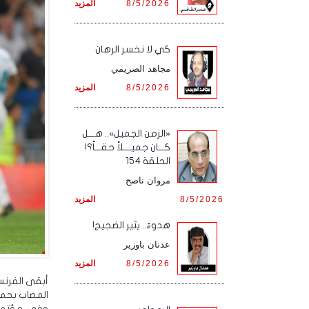
8/5/2026
المزيد
كي لا نخسر الرهان
مجاهد الصريمي
8/5/2026
المزيد
«الزمن الجميل».. هـــل
كـــان جميــــلاً حقـــاً؟!
الحلقة 154
مروان ناصح
8/5/2026
المزيد
هدوءٌ.. يثير الضجيج!
عدنان باوزير
8/5/2026
المزيد
أبقى الفرنسي
المصاب بحمل 
وفي مؤتمر 