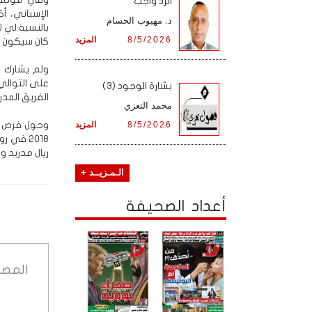
الرد واجب
الإسباني، أ
د. مهيوب الحسام
بالنسبة لي ل
8/5/2026
المزيد
كان سيكون م
ولم يشارك با
على التوالي 
بشارة الوجود (3)
الفريق المدر
محمد التعزي
8/5/2026
المزيد
وحول فرص با
2018 في
ريال مدريد و
الـمـزيــد +
أعداد الصحيفة
المصد