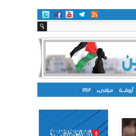
أروقـــة
|
مرافىء
|
PDF
|