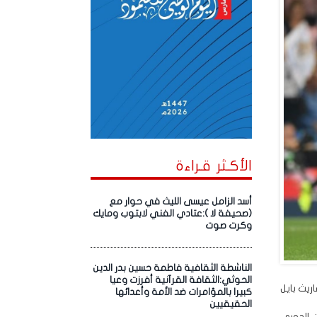
الأكـثر قـراءة
أسد الزامل عيسى الليث في حوار مع
(صحيفة لا ):عتادي الفني لابتوب ومايك
وكرت صوت
الناشطة الثقافية فاطمة حسين بدر الدين
الحوثي:الثقافة القرآنية أفرزت وعيا
ريث بايل
كبيرا بالمؤامرات ضد الأمة وأعدائها
الحقيقيين
 الدوري