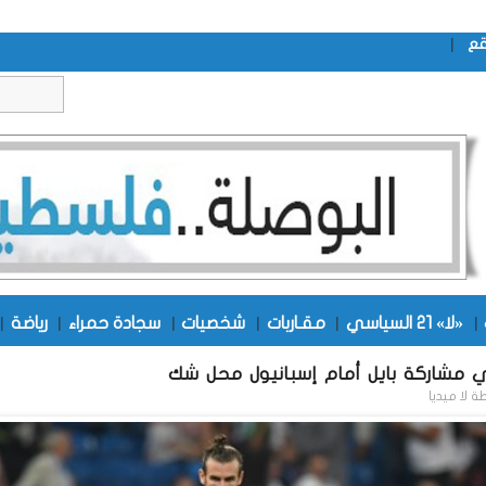
|
قع
|
«لا» 21 السياسي
|
مقـاربات
|
شخصيات
|
سجادة حمراء
|
رياضة
|
ي مشاركة بايل أمام إسبانيول محل شك
طة
لا ميديا