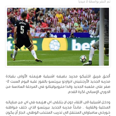
تم النشر بواسطة
لا ميديا
ألحق فريق اتلتيكو مدريد بضيفه اشبيلية هزيمته الأولى بقيادة
مدربه الجديد الأرجنتيني ادواردو بيريتسو بالفوز عليه اليوم السبت 2-
صفر على ملعبه الجديد واندا متروبوليتانو في المرحلة السادسة من
الدوري الإسباني لكرة القدم.
ودخل اشبيلية الى اللقاء دون ان يتلقى اي هزيمه في اي من مبارياته
المحلية والقارية .. مانحاً مدربه الجديد بيريتسو الذي خلف مواطنه
خورخي سامباولي المنتقل الى تدريب المنتخب الوطني، انجاز أن يكون