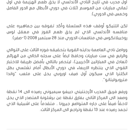
أول مدرب في تاريخ النادي الأندلسي لا يذق طعم الهزيمة في أول
ثماني مباريات من الموسم (ثلاث في دوري الأبطال مع الدور الفاصل
وخمس في الدوري).
لكن اتلتيكو أوقف هذه السلسلة وأكد تفوقه بين جماهيره على
منافسه الأندلسي الذي لم يذق طعم الفوز في معقل لوس
روخيبلانكوس في منافسات الدوري منذ 28 سبتمبر 2008 (1-صفر).
وواصل نادي العاصمة بدايته القوية بتحقيقه فوزه الثالث على التوالي
والرابع في ست مباريات وحافظ ايضاً على سجله الخالي من الهزائم
(تعادل في المباراتين الأخريين)، ليتحضر بالتالي بأفضل طريقة للاختبار
القوي الذي ينتظره الاربعاء في دوري الأبطال أمام تشلسي بطل
انكلترا الذي سيكون أول ضيف اوروبي يحل على ملعب "واندا
متروبوليتانو".
ورفع فريق المدرب الأرجنتيني دييغو سيميوني رصيده الى 14 نقطة
وصعد الى المركز الثاني بفارق نقطة عن برشلونة المتصدر الذي يحل
لاحقاً ضيفاً على جاره المتواضع جيرونا .. متقدماً على اشبيلية الذي
تجمد رصيده عند 13 نقطة وتراجع الى المركز الثالث.