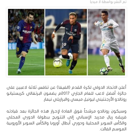
تم النشر بواسطة
لا ميديا
أعلن الاتحاد الدولي لكرة القدم (الفيفا) عن تنافس ثلاثة لاعبين على
جائزة أفضل لاعب للعام الجاري 2017م يضمون البرتغالي كريستيانو
رونالدو الأرجنتيني ليونيل ميسي والبرازيلي نيمار.
وسيكون رونالدو مرشحاً فوق العادة لإحراز هذه الجائزة بعد قيادته
فريقه ريال مدريد الإسباني إلى التتويج ببطولة الدوري المحلي
والكأس السوبر المحلية ودوري أبطال أوروبا والكأس السوبر الأوروبية
الموسم الفائت.