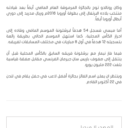
وكان رونالدو توج بالجائزة المرموقة العام الماضي أيضاً بعد قيادته
منتخب بلاده البرتغال إلى بطولة أوروبا 2016م وريال مدريد إلى دوري
أبطال أوروبا أيضاً.
أما ميسي فسجل 54 هدفاً لبرشلونة الموسم الماضي وقاده إلى
احراز الكأس المحلية، كما استهل الموسم الحالي بطريقة رائعة
بتسجيله 12 هدفاً في أول 8 مباريات في مختلف المسابقات لفريقه.
فيما فاز نيمار مع برشلونة فريقه السابق بالكأس المحلية قبل أن
ينتقل إلى صفوف باريس سان جيرمان الفرنسي مقابل صفقة قياسية
بلغت 222 مليون يورو.
وينتظر ان يعلن اسم الفائز بجائزة أفضل لاعب في حفل يقام في لندن
في 22 أكتوبر القادم.
المصدر
لا ميديا