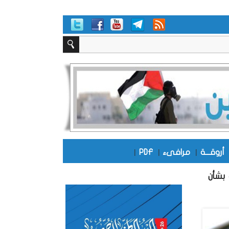
أروقـــة
|
مرافىء
|
PDF
|
بشأن