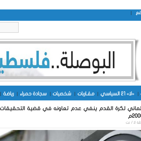
|
قع
|
«لا» 21 السياسي
|
مقـاربات
|
شخصيات
|
سجادة حمراء
|
رياضة
|
لألماني لكرة القدم ينفي عدم تعاونه في قضية التحقيقات 
طة
لا / نت