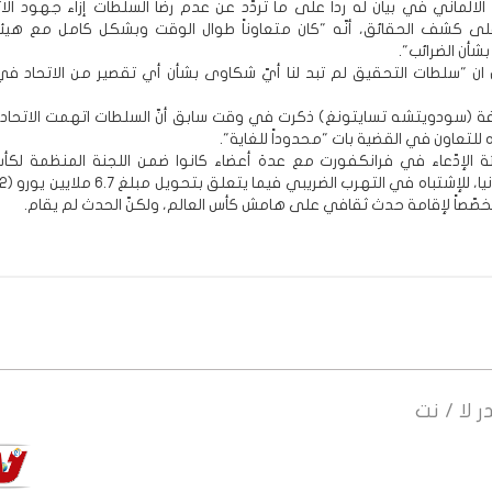
 الالماني في بيان له رداً على ما تردّد عن عدم رضا السلطات إزاء جهود ال
ى كشف الحقائق، أنّه "كان متعاوناً طوال الوقت وبشكل كامل مع هيئة ا
شأن الضرائب".
ن ان "سلطات التحقيق لم تبد لنا أيّ شكاوى بشأن أي تقصير من الاتحاد في 
 (سودويتشه تسايتونغ) ذكرت في وقت سابق أنّ السلطات اتهمت الاتحاد ا
 للتعاون في القضية بات "محدوداً للغاية".
الإدّعاء في فرانكفورت مع عدة أعضاء كانوا ضمن اللجنة المنظمة لكأس
مخصّصاً لإقامة حدث ثقافي على هامش كأس العالم، ولكنّ الحدث لم يقام.
ر
لا / نت