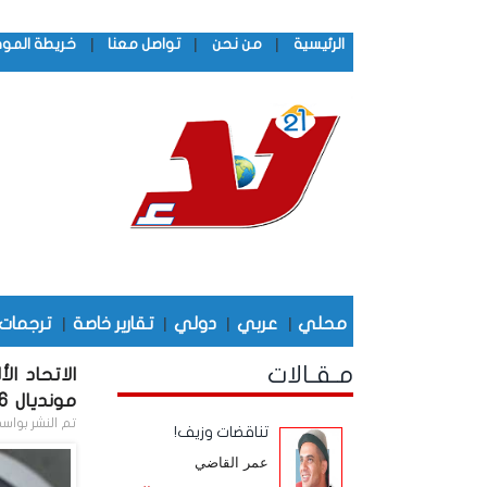
|
|
|
الرئيسية
من نحن
تواصل معنا
خريطة المو
محلي
|
عربي
|
دولي
|
تقارير خاصة
|
ترجمات
مـقـالات
الاتحاد ا
مونديال 2006م
تم النشر بواس
تناقضات وزيف!
عمر القاضي