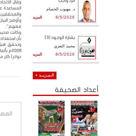
الرد واجب
وقال الاتحاد
المساعدة عل
د. مهيوب الحسام
والمحققين ب
8/5/2026
المزيد
وأوضح البيا
معهم".
وكانت صحيفة
بشارة الوجود (3)
بأن استعداده
وتحقق هيئة 
محمد التعزي
8/5/2026
المزيد
دولار) كان 
الـمـزيــد +
أعداد الصحيفة
المصد