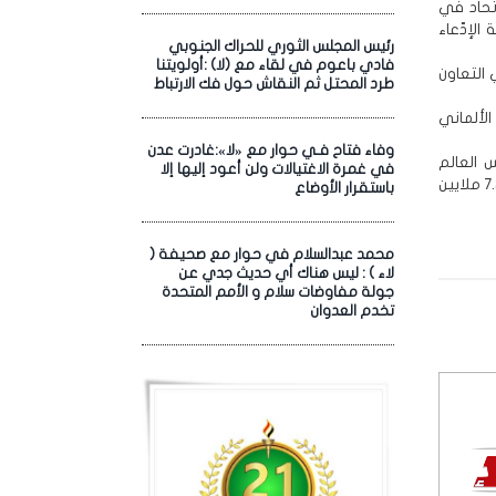
اتحاد في
لإدّعاء
رئيس المجلس الثوري للحراك الجنوبي
فادي باعوم في لقاء مع (لا) :أولويتنا
التعاون
طرد المحتل ثم النقاش حول فك الارتباط
لألماني
وفاء فتاح فـي حوار مع «لا»:غادرت عدن
 العالم
في غمرة الاغتيالات ولن أعود إليها إلا
2006م بألمانيا، للإشتباه في التهرب الضريبي فيما يتعلق بتحويل مبلغ 6.7 ملايين يورو (7.2 ملايين
باستقرار الأوضاع
محمد عبدالسلام في حوار مع صحيفة (
لاء ) : ليس هناك أي حديث جدي عن
جولة مفاوضات سلام و الأمم المتحدة
تخدم العدوان