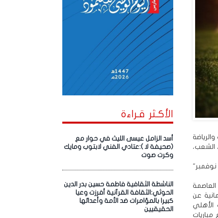
الأكـثر قـراءة
الرياضة
أسد الزامل عيسى الليث في حوار مع
 الشعب،
(صحيفة لا ):عتادي الفني لابتوب ومايك
وكرت صوت
وتقام البطولة على مدى خمسة أيام ضمن الاحتفالات بالذكرى الـ53 لعيد الاستقلال " 30 نوفمبر"
الناشطة الثقافية فاطمة حسين بدر الدين
العاصمة
الحوثي:الثقافة القرآنية أفرزت وعيا
انية عن
كبيرا بالمؤامرات ضد الأمة وأعدائها
الأهلي
الحقيقيين
مباريات