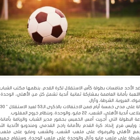
د الأحد منافسات بطولة كأس الاستقلال لكرة القدم، ينظمها مكتب الشباب و
اللعبة بأمانة العاصمة بمشاركة ثمانية أندية تشمل كل من الأهلي، الوحدة،
لأهلي، الشعب، 22 مايو، والوحدة، وبنظام خروج المغلوب.
 البطولة التي أجريت أمس الخميس بحضور مدير الشباب والرياضة بأمانة 
د ورئيس فرع إتحاد كرة القدم بالأمانة راجح القدمي ومندوبو الأندية الثم
مع الأهلي واليرموك على ملعب الشعب، والشعب ومايو على ملعب 
الشرطة على ملعب مايو وآزال والوحدة على ملعب الوحدة، وستقام جميع 