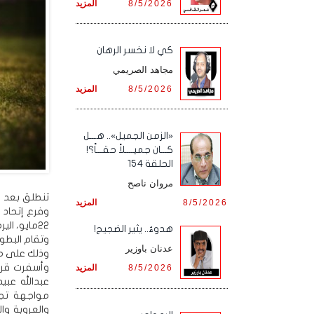
8/5/2026
المزيد
كي لا نخسر الرهان
مجاهد الصريمي
8/5/2026
المزيد
«الزمن الجميل».. هـــل
كـــان جميــــلاً حقـــاً؟!
الحلقة 154
مروان ناصح
تنطلق بعد غ
8/5/2026
المزيد
وفرع إتحاد 
22مايو، اليرموك، العروبة، الشرطة، وآزال.
هدوءٌ.. يثير الضجيج!
عدنان باوزير
وذلك على ملاعب أندية ا
وأسفرت قرعة
8/5/2026
المزيد
عبدالله عبي
مواجهة تج
والعروبة و