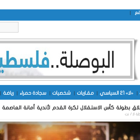
|
قع
|
«لا» 21 السياسي
|
مقـاربات
|
شخصيات
|
سجادة حمراء
|
رياضة
|
طلاق بطولة كأس الاستقلال لكرة القدم لأندية أمانة العاصمة
طة
لا / نت