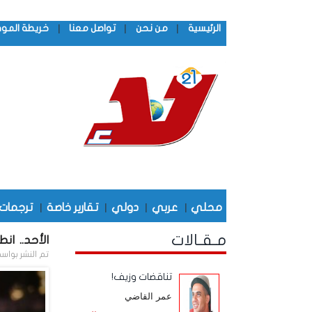
|
|
|
الرئيسية
من نحن
تواصل معنا
خريطة المو
محلي
|
عربي
|
دولي
|
تقارير خاصة
|
ترجمات
مـقـالات
الأحد.. ان
تم النشر بواس
تناقضات وزيف!
عمر القاضي