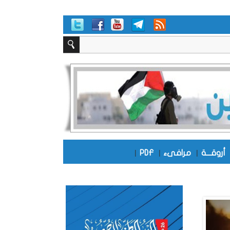
أروقـــة
|
مرافىء
|
PDF
|