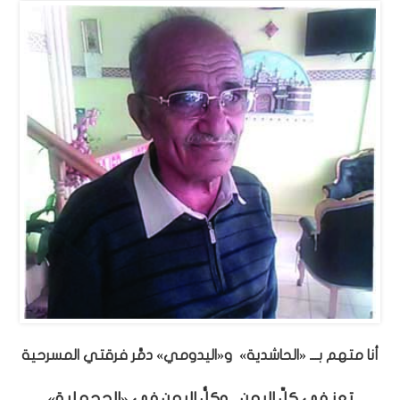
أنا متهم بـــ «الحاشدية» و«اليدومي» دمَّر فرقتي المسرحية
تعز في كلِّ اليمن .. وكلُّ اليمن في «الجحملية»