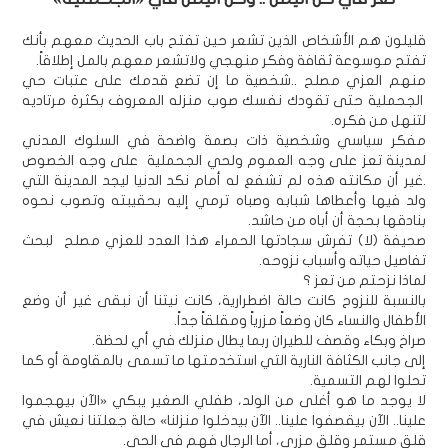
قليلون هم الأشخاص الذين تشعر حين تفتح باب الحديث معهم بأنك
تفتح موسوعة ثقافة وفكر منهجي ولاتشعر معهم بالمل إطلاقاً.
منهم العزي مصلح ..شخصية ما إن تضع قدمك على عتبات حي
الجحملية حتى تقودك نفسك صوب منزله المعروف بكثرة مرتاديه
لتنهل من فكره.
مفكر سياسي وشخصية ذات بصمة واضحة في السلوك المدني
لمدينة تعز على وجه العموم ولحي الجحملية على وجه الخصوص
.غير أن مكانته هذه لم تشفع له أمام نكد الدنيا ليجد المدينة التي
ولد فيها وأعطاها شبابه وصباه ترمي إليه بحقيبته وتصوب نحوه
بنادقها بحجة أن أباه من حاشد.
صحيفة (لا) تفرش سجادتها الحمراء هذا العدد للعزي مصلح لبحث
تفاصيل حياته وأسباب نزوحه.
لماذا نزحتم من تعز ؟
بالنسبة للنزوح كانت حالة اضطرارية، كانت نيتنا أن نبقى غير أن وضع
الأطفال والنساء كان وضعاً مزرياً ومقلقاً جداً.
صراخ وبكاء وقصف للطيران ربما يطال منزلك في أي لحظة.
إلى جانب الكثافة النارية التي استخدمتها ما تسمى بالمقاومة أو كما
تحلوا لهم التسمية.
لا يوجد ما هو أغلى من الولد، طفلي الصغير يبكي «الآن بيهجموا
علينا.. الآن بيقصفوا علينا.. الآن بيدخلوا منزلنا» حالة جعلتنا نعيش في
قلق مستمر وقلق مزري، أما الرجال فهم في الحي.