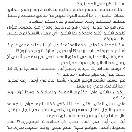
لماذا التركيز على الجحملية؟
شكلت منطقة الجحملية كتلة سكانية متجانسة، ربما يجمع سكانها
الشتات الداخلي إذا ما أحسنا القول لأنهم من مناطق متعددة وتشكل
منطقة الجحملية وحدة اجتماعية واحدة بحكم التعايش.
الذي هو من خولان، والذي هو من حاشد، والذي هو الحجرية.. هؤلاء
كلهم شكلوا كتلة واحدة وربما شكلوا رأي معين بالنسبة لهم بحسب
نظر المرتزقة.
لماذا الجحملية تصلى بهذه القذائف؟!هل لأن أبناءها يدافعون عنها؟!
أم أنها مجيرة لحساب الزيدية؟! أو بصريح العبارة لأنهم حوثيون؟!
الحقيقة أن الجحملية هي العائق الوحيد الذي لم يسقط، وأتمنى أن
يبقى هذا العائق ولو دُمرت حجراً حجر.
4-توقفاً عند اشارتك للزيدية وتجيير أبناء الجحملية لحسابها برأيك هل
دخلت تعز أزمة صراع مذهبي مناطقي؟
مع الأسف الشديد الوضع العربي يشكل عام في أزمة.. أزمة فكرية،
أزمة ثقافية، ندعي ولا نعمل.
الإخوان بشكل عام أخذتهم العصبية والمناطقية وهذا تراث ربما
متراكم.
على سبيل المثال.. قتل أحد الأشخاص فقلنا لهم حرام يا جماعة
اسعفوا الرجل، القاتل نفسه يشير بأن الذي سيقترب من الرجل سيقتل.
قال: «ماذا جاب أبوه من صعدة» منطق سخيف!
أنت من أبناء تعز.. لماذا تحتل كل محافظات الجمهورية؟! لماذا
تستوطن أفضل المواقع فيها؟!تفتح فندق، ورشة، معهد، تجارة.. من