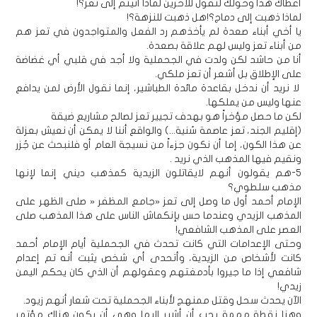
أعطاك هذا وخولك لتقول للآخرين لماذا أتيتم إلى تعز؟!
لماذا ذهبت إلى دماج؟!هل ذهبت للنزهة؟!
يا أخي أبناء صعدة لم يأخذهم رد الفعل والمتواجدون في تعز هم
من أبناء تعز وليس لهم علاقة بصعدة.
أنا من حاشد لكن ولدت في الجحملية ولا أجد في قلبي أي غضاضة
على الإطلاق بل أشعر أن تعز ملكي.
لا نريد أن ندخل بقاعدة مائدة الطباشير، إنما نقول الأرض لمن يدافع
عنها وليس من يملكها.
لكن ما حصل مؤخراً هو بهدف تجيير تعز لصالح مشاريع ضيقة
(إقليم الجند، تعز عاصمة سُنية...) والواقع أننا لا يمكن أن نعيش بعزلة
عن هذا الكون، إما أن نكون جزءاً من نسيجة العام أو فلنبحث عن جُزر
ونقيم فيها المذهب الذي نريد .
5-هم يقولون أنهم لايقاتلون الزيدية كمذهب ديني إنما لإنها
مذهب سلطوي؟
الإمام أحمد أول ما وصل إلى تعز «جامع المظفر « صلى الظهر على
المذهب الزيدي وعندما حس بإنكماش الناس على هذا المذهب صلى
العصر على المذهب الشافعي!
وحتى الإعدامات التي كانت تحدث في الجحملية أيام الإمام أحمد
كانت لأشخاص من الزيدية، وأتحدى أي شخص يثبت أنه تم إعدام
شافعي إذا ما جيروا بأدمغتهم وعقولهم أن الذي كان يحكم اليمن
زيدي!
الآن يحدث سحل وقتل ممنهج لأبناء الجحملية تحت شعار أنهم زيود.
وهنا نقطة مهمة يجب أن أشير إليها وهي أن يكون هناك مؤتمر