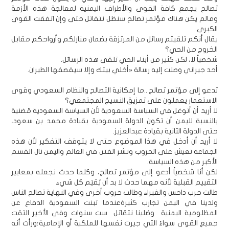
تصالح يجمع كافة القوى والأطراف اليمنية لمعالجة هذه الأزمة
ومالم يكن هناك مؤتمر تصالح سنظل نتقاتل حتى وإن اتفقت القوى
الكبرى.
يقال أنكم تلقيتم رسائل من المرتزقة بضمان منازلكم وأرواحكم مقابل
الخروج من الحي؟
شخصياً لا، لكن كثير من أبناء الحي تلقى هذه الرسائل.
أحد جيراني وصلت إليه رسالة «أخلي بيتك وإلا سيقصفها الطيران.
تدعو إلى مؤتمر تصالح ..ما إمكانية التصالح والنظام السعودي وقوى
الاستعمار يعملون على تمزيق النسيج المجتمعي؟
لا أريد أن أتوغل في السياسة السعودية لأن السياسة السعودية مُضنية
بالنسبة لليمن أن تكون الدولة السعودية بقيادة محمد بن سعود،
حتى الدولة الثانية بقيادة عبدالعزيز.
لا أريد أن أدخل في هذا الموضوع حتى لا يتوقف التفكير لأن هذه
الجماعة تعيش على الحروب ونشر الفتن في العالم واليمن نال القسم
الأكبر من هذه السياسة.
لكن أنا شخصياً أدعو إلى مؤتمر تصالح، وكلما حدث نجعله بمعايير
التقييم القبلية لأنه مهما حدث لا بد أن يُقيَم كل شيء
طالت حرب داحس والغبراء وطالت حروب أخرى وفي النهاية تصالح الناس
ولدينا في اليمن تجارب كثيرةعندما تبنت السعودية الدفاع عن
المظلومية اليمنية وضلينا نتقاتل ست سنوات وفي الأخير التقت
جميع القوى سواءً التي جيرت نفسها للملكية أو الإمامية؛ورأت أنه