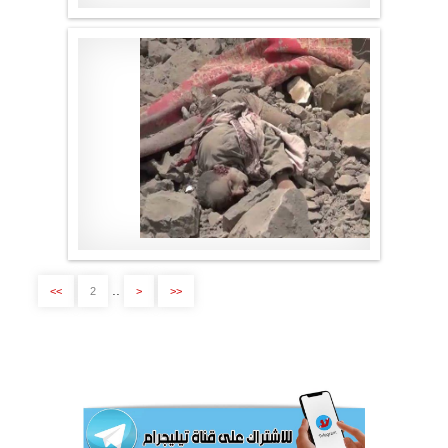
موقع لا الأخباري
.
..
>>
2
<
<<