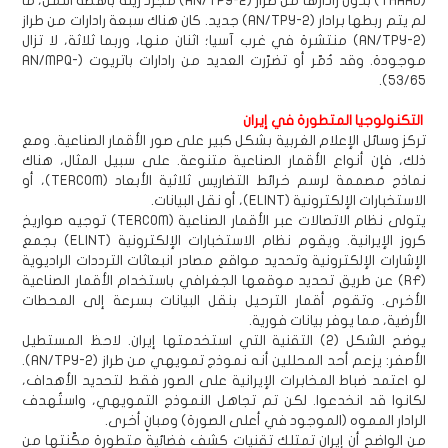
(THAAD) بدون رادارها من طراز (AN/TPY-2) مجرد زينة باهظة الثمن، ما
لم يتم ربطها برادار (AN/TPY-2) جديد. كان هناك سبعة رادارات من طراز
(AN/TPY-2) منتشرة في غرب آسيا؛ اثنان منها، وربما ثلاثة، لا تزال
موجودة. وقد دُمّر أو تضرّرت العديد من رادارات باتريوت (AN/MPQ-
53/65).
التكنولوجيا المتطورة في إيران
تركز وسائل الإعلام الغربية بشكل كبير على صور الأقمار الصناعية. ومع
ذلك، فإن أنواع الأقمار الصناعية متنوعة. على سبيل المثال، هناك
نماذج مصممة لرسم خرائط التضاريس ثلاثية الأبعاد (TERCOM)، أو
الاستخبارات الإلكترونية (ELINT)، أو نقل البيانات.
يتولى نظام الاتصالات عبر الأقمار الصناعية (TERCOM) توجيه صواريخ
كروز الإيرانية. ويقوم نظام الاستخبارات الإلكترونية (ELINT) بجمع
الإشارات الإلكترونية وتحديد مواقع مصادر انبعاثات الترددات الراديوية
(RF) عن طريق تحديد موقعها الجغرافي باستخدام الأقمار الصناعية
الأخرى. وتقوم أقمار الترحيل بنقل البيانات بسرعة إلى المحطات
الأرضية، مما يوفر بيانات فورية.
يوضح الشكل (2) التقنية التي استخدمتها إيران. لاحظ المستطيل
الأصفر: يزعم أحد المحللين أنه نموذج تمويهي من طراز (AN/TPY-2).
لو اعتمد ضباط المخابرات الإيرانية على الصور فقط لتحديد الأهداف،
لكانوا قد انخدعوا. لكن تم تجاهل النموذج التمويهي، واستُهدف
الرادار المموه (الموجود في أعلى الصورة) ومبانٍ أخرى.
من الواضح أن إيران تمتلك تقنيات كشف فضائية متطورة مكّنتها من