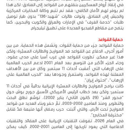
في إنقاذ أرواح العسكريين بنقلهم من القواعد إلى الفنادق؛ لكن هذا
لم يوفر لهم الأمان الكافي؛ فقد تم تتبع وكالة المخابرات المركزية
والجيش إلى الفنادق، وتولت طائرات "شهيد-136" بدون طيار توصيل
طلبات "خدمة الغرف" في الإمارات والعراق والكويت والبحرين، كما
يتضح من مقاطع الفيديو العديدة على تطبيق تيليجرام.
حماية القواعد
حماية القواعد جزء من حماية القوات. وتشمل هذه الحماية، من بين
أمور أخرى، الدفاع عن القواعد ضد الصواريخ والطائرات المسيّرة؛ ولكن
هذا غير ممكن. تطورت القواعد في غرب آسيا على مدى عقود،
وجاء الجزء الأكبر من التوسع بعد العام 2001 لدعم الحرب العالمية
على الإرهاب التي أعقبت أحداث 11 سبتمبر. وكان من بين الأهداف
المعلنة لهذه القواعد، واستمرار وجودها بعد "الحرب العالمية على
الإرهاب"، "احتواء إيران".
كانت برامج الصواريخ والطائرات المسيّرة الإيرانية بدائيةً في أحداث 11
سبتمبر؛ ولكن بعد خطاب الرئيس الأمريكي الأسبق جورج بوش حول
"محور الشر" (29 كانون الثاني/ يناير 2002)، توسّع نطاق البحث
والتطوير. ومنذ العامين 2002-2003، تمّ حفر وبناء العديد من قواعد
الصواريخ تحت الأرض، والتي أثبتت حرب رمضان أنها منيعة ضدّ قنابل
"مخترقة المخابئ".
في العام 2026، تفوقت التقنيات الإيرانية على العقائد والتقنيات
الدفاعية التي يعود تاريخها إلى العامين 2001-2002. كيف يمكن