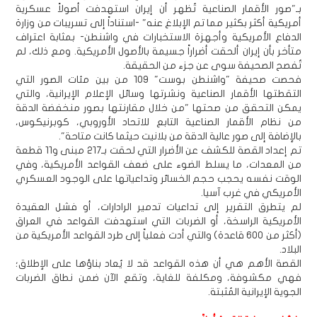
بـ"صور الأقمار الصناعية تُظهر أن إيران استهدفت أصولاً عسكرية
أمريكية أكثر بكثير مما تم الإبلاغ عنه" -استناداً إلى تسريبات من وزارة
الدفاع الأمريكية وأجهزة الاستخبارات في واشنطن- بمثابة اعتراف
متأخر بأن إيران ألحقت أضراراً جسيمة بالأصول الأمريكية. ومع ذلك، لم
تُفصح الصحيفة سوى عن جزء من الحقيقة.
فحصت صحيفة "واشنطن بوست" 109 من بين مئات الصور التي
التقطتها الأقمار الصناعية ونشرتها وسائل الإعلام الإيرانية، والتي
يمكن التحقق من صحتها "من خلال مقارنتها بصور منخفضة الدقة
من نظام الأقمار الصناعية التابع للاتحاد الأوروبي، كوبرنيكوس،
بالإضافة إلى صور عالية الدقة من بلانيت حيثما كانت متاحة".
تم إعداد القصة للكشف عن الأضرار التي لحقت بـ217 مبنى و11 قطعة
من المعدات، ما يسلط الضوء على ضعف القواعد الأمريكية، وفي
الوقت نفسه يحجب حجم الخسائر وتداعياتها على الوجود العسكري
الأمريكي في غرب آسيا.
لم يتطرق التقرير إلى تداعيات تدمير الرادارات، أو فشل العقيدة
الأمريكية الراسخة، أو الضربات التي استهدفت القواعد في العراق
(أكثر من 600 قاعدة) والتي أدت فعلياً إلى طرد القواعد الأمريكية من
البلاد.
القصة الأهم هي أن هذه القواعد قد لا يُعاد بناؤها على الإطلاق؛
فهي مكشوفة، ومكلفة للغاية، وتقع الآن ضمن نطاق الضربات
الجوية الإيرانية المُثبتة.