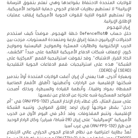
للولايات المتحدة الاحتفاظ بقواعدها وهي تعلم بتفوق الترسانة
الإيرانية؟ لا تستطيع بطاريات الدفاع الجوي حماية القواعد الأمريكية،
ولا تستطيع القوة النارية للقوات الجوية الأمريكية إيقاف عمليات
الإطلاق الإيرانية.
إيران للهجوم
حلل حساب @DefenceMat خطة الهجوم، موضحاً كيف استخدم
الجنرالات الإيرانيون حملة إغراق بارعة ومتعددة المستويات، مزجت بين
الحرب الإلكترونية والطائرات المسيّرة والصواريخ الباليستية وصواريخ
كروز، لإضعاف شبكات الدفاع الأمريكية القائمة على مبدأ "الكشف،
اتخاذ القرار، الاشتباك". وقد تفوقت استراتيجية القمع "المركزية على
الشبكة" هذه على استراتيجيات قمع الدفاعات الجوية التقليدية
(SEAD) أو (DEAD).
وبعبارة أخرى، هذا يعني أن إيران أعمَت الولايات المتحدة أولاً بتدمير
شبكتها الإقليمية من الرادارات وأغطيتها (أطباق الأقمار الصناعية
المغطاة بمواد واقية)، وأنظمة القيادة والسيطرة. وبذلك أصبحت
القواعد العسكرية شبه عاجزة عن الدفاع عن نفسها.
على سبيل المثال، كان غطاء رادار الإنذار المبكر (AN/FPS-132) في "أم
دحل" بقطر مواجهاً لإيران لرصد إطلاق الصواريخ، وتنبيه الشبكة
الإقليمية، وتتبع المقذوفات. وقد دُمّر في اليوم الأول من الحرب
الأمريكية "الإسرائيلية" على إيران (28 شباط/ فبراير). وكان الرادار الوحيد
من طراز (AN/FPS-132) في غرب آسيا.
تُعدّ بطارية اعتراضية من نظام الدفاع الجوي الحراري عالي الارتفاع