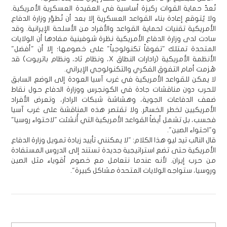
تُعدّ حماية القوات ركيزة أساسية في العقيدة العسكرية الأمريكية.
ولا يُتوقع إعادة بناء القواعد العسكرية إلا بعد أن تُطوّر وزارة الدفاع
الأمريكية تقنيات لحماية القواعد والأفراد من الأسلحة الإيرانية. وقد
سادت لدى وزارة الدفاع الأمريكية نظرة شوفينية مفادها أن الولايات
المتحدة تمتلك "تفوقاً تكنولوجياً" على خصومها؛ إلا أن "أفضل"
الأنظمة الأمريكية (رادارات النطاق X، ونظام ثاد، ونظام باتريوت) قد
هُزمت أمام التفوق الفكري والتكنولوجي الإيراني.
لا يمكن للقواعد الأمريكية في غرب آسيا العودة إلى الوضع السابق
للحرب دون مناقشات جادة في الكونجرس ووزارة الدفاع حول نقاط
ضعف الدفاعات الجوية، وهشاشة شبكات الرادار، وتعرض الأفراد
الأمريكيين لخطر الخسائر. ولا تقتصر هذه المناقشة على غرب آسيا
فحسب، بل تشمل أيضاً القواعد الأمريكية التي أُنشئت "لاحتواء روسيا"
و"احتواء الصين".
قال النائب تيد ليو هذا الكلام: "لا يمكنني تأييد زيادة تمويل وزارة الدفاع
الأمريكية حتى تضع استراتيجية جديدة تستند إلى الدروس المستفادة
من حرب إيران. لأنه عندما نتعامل مع خصوم أقوياء مثل الصين
وروسيا، ستواجه الولايات المتحدة مشاكل كبيرة".