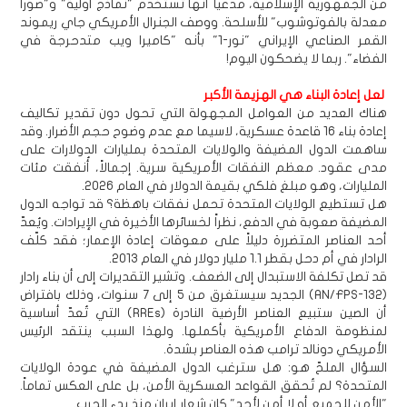
من الجمهورية الإسلامية، مدعياً أنها تستخدم "نماذج أولية" و"صوراً
معدلة بالفوتوشوب" للأسلحة. ووصف الجنرال الأمريكي جاي ريموند
القمر الصناعي الإيراني "نور-1" بأنه "كاميرا ويب متدحرجة في
الفضاء". ربما لا يضحكون اليوم!
لعل إعادة البناء هي الهزيمة الأكبر
هناك العديد من العوامل المجهولة التي تحول دون تقدير تكاليف
إعادة بناء 16 قاعدة عسكرية، لاسيما مع عدم وضوح حجم الأضرار. وقد
ساهمت الدول المضيفة والولايات المتحدة بمليارات الدولارات على
مدى عقود. معظم النفقات الأمريكية سرية. إجمالاً، أُنفقت مئات
المليارات، وهو مبلغ فلكي بقيمة الدولار في العام 2026.
هل تستطيع الولايات المتحدة تحمل نفقات باهظة؟ قد تواجه الدول
المضيفة صعوبة في الدفع، نظراً لخسائرها الأخيرة في الإيرادات. ويُعدّ
أحد العناصر المتضررة دليلاً على معوقات إعادة الإعمار؛ فقد كلّف
الرادار في أم دحل بقطر 1.1 مليار دولار في العام 2013.
قد تصل تكلفة الاستبدال إلى الضعف. وتشير التقديرات إلى أن بناء رادار
(AN/FPS-132) الجديد سيستغرق من 5 إلى 7 سنوات، وذلك بافتراض
أن الصين ستبيع العناصر الأرضية النادرة (RREs) التي تُعدّ أساسية
لمنظومة الدفاع الأمريكية بأكملها. ولهذا السبب ينتقد الرئيس
الأمريكي دونالد ترامب هذه العناصر بشدة.
السؤال الملحّ هو: هل سترغب الدول المضيفة في عودة الولايات
المتحدة؟ لم تُحقق القواعد العسكرية الأمن، بل على العكس تماماً.
"الأمن للجميع أو لا أمن لأحد" كان شعار إيران منذ بدء الحرب.