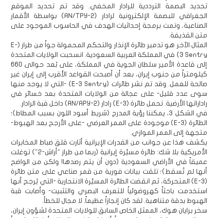
تحديد البصمة الترددية للرادار المخفي. وقد تم تحديد الموقع
الجغرافي للبصمة الإلكترونية لرادار (AN/TPY-2) بواسطة الأقمار
الصناعية، وتمت برمجة إحداثيات الهدف في الحاسوب الموجود على
متن القذيفة.
المثال الآخر هو تدمير طائرة الإنذار والتحكم المحمولة جواً من طراز (E-
3 Sentry) في المملكة العربية السعودية. انسحبت الولايات المتحدة
إلى قاعدة الأمير سلطان الجوية في المملكة، على بُعد حوالى 660
كيلومتراً من جنوب إيران، بعد أن أصبحت القواعد الأقرب إلى إيران غير
صالحة للعمل. وقد تم نشر طائرات (E-3 Sentry) -التي لا يوجد منها
سوى عدد قليل- على عجالة من الولايات المتحدة بعد خسائر في
راداراتها الأرضية. تحمل طائرة (E-3) رادار (AN/APY-2) داخل قبة الرادار.
في الشكل 3، يمكننا رؤية المدرج (شريط أسود اللون بسبب المطاط)؛
الطائرة (E-3) موجودة على الممر العرضي -على الأرجح بعد الهبوط-
متجهة إلى الممر الموازي.
يكشف هذا عن جوانب من القدرات الإيرانية أثارت قلق ضباط المخابرات
الأمريكية بلا شك: طائرة مسيّرة إيرانية (ربما من طراز "أراش-2") توغلت
عميقاً في الأراضي السعودية (دون أن يتم رصدها! ولكن من الواضح
أنها لم تُسقط)؛ تلقت بيانات فورية من قمر صناعي على متن طائرة
(E-3) المتحركة، ثم انقضت الطائرة المسيّرة الانتحارية -التي يُرجح أنها
استخدمت باحثاً كهروضوئياً للتعرف البصري والتثبيت- وأصابت قبة
الهبوط بدقة متناهية. لقد كان إنجازاً عظيماً. لا مجال للخطأ.
سخر برايان هوك، الممثل الخاص السابق للولايات المتحدة لشؤون إيران،