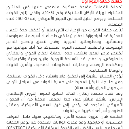
فشلت حماية القوة أولاً
"حماية القوات" عقيدة عسكرية منصوص عليها في المنشور
المشترك لهيئة الأركان المشتركة رقم (3-10)، والذي يُلزم القوات
المسلحة. ويوضح الدليل الميداني للجيش الأمريكي رقم (3-19.1) هذه
العقيدة.
تتألف حماية القوات من الإجراءات التي تمنع أو تخفف حدة الأعمال
العدائية ضد أفراد وزارة الدفاع (بما في ذلك أفراد أسرهم)، ومواردها،
ومنشآتها، ومعلوماتها الحيوية. وهي تنسق وتدمج التدابير
الهجومية والدفاعية لتمكين القوة المشتركة من أداء مهامها مع
تقليص فرص العدو. وتشمل هذه الحماية الدفاع الجوي والفضائي
والصاروخي، والدفاع ضد الأسلحة النووية والبيولوجية والكيميائية،
ومكافحة الإرهاب، وعمليات المعلومات الدفاعية، وتأمين القوات
والوسائل العملياتية.
تؤدي الخسائر البشرية إلى تدقيق عام واستياء داخل القوات المسلحة.
ومن هنا جاء التركيز المفرط على حماية القوات في المراحل الأولى
من حربي العراق وأفغانستان.
وقد شدد محسن رضائي، القائد السابق للحرس الثوري الإسلامي
الإيراني، بشكل مباشر على هذا الضعف، محذراً من أن العدوان
الأمريكي المتجدد قد يؤدي إلى غرق السفن الأمريكية، ومقتل
الجنود، وأسر أعداد كبيرة من القوات.
الخلاصة هي ضرورة حماية الأفراد وعائلاتهم، سواء داخل القواعد
العسكرية أو خارجها. وقد عجزت الولايات المتحدة عن توفير الحماية
لأي منهم. يُنسب الفضل إلى القيادة المركزية الأمريكية (CENTCOM)