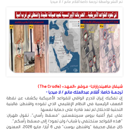
تم النشر بواسطة
ترجمة خاصة:أقلام مانع / لا ميديا
شيفان ماهيندراراجا- موقع «المهد» (The Cradle)
ترجمـة خاصة: أقلام عبدالملك مانع / لا ميديا -
إن تفكيك إيران للدرع الواقي للقواعد الأمريكية يكشف عن نقطة
الضعف الرئيسية في النظام الإقليمي الذي تقوده واشنطن: فالبنية
التحتية للاحتلال لم تعد قادرة على حماية نفسها.
على غرار أغنية بروس سبرينغستين "مسقط رأسي"، تقول طهران:
"هذه القواعد ستختفي يا شباب/ ولن تعود/ إلى مسقط رأسكم".
كان مقال صحيفة "واشنطن بوست" في 6 أيار/ مايو 2026، المعنون