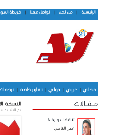
|
|
|
الرئيسية
من نحن
تواصل معنا
خريطة المو
محلي
|
عربي
|
دولي
|
تقارير خاصة
|
ترجمات
مـقـالات
النسخة الال
تم النشر بواس
تناقضات وزيف!
عمر القاضي