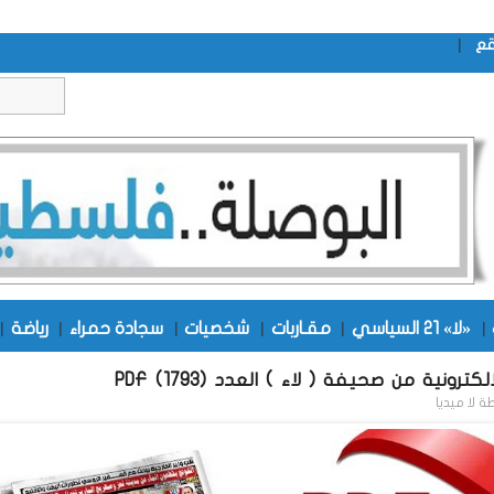
|
قع
|
«لا» 21 السياسي
|
مقـاربات
|
شخصيات
|
سجادة حمراء
|
رياضة
|
كترونية من صحيفة ( لاء ) العدد (1793) PDF
طة
لا ميديا