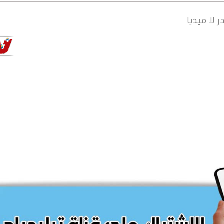
ر
لا ميديا