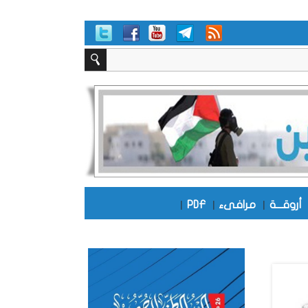
أروقـــة
|
مرافىء
|
PDF
|