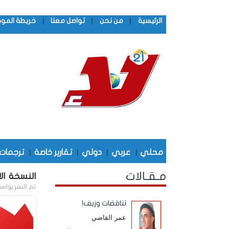
|
|
|
الرئيسية
من نحن
تواصل معنا
خريطة المو
محلي
|
عربي
|
دولي
|
تقارير خاصة
|
ترجمات
مـقـالات
النسخة الال
تم النشر بواس
تناقضات وزيف!
عمر القاضي