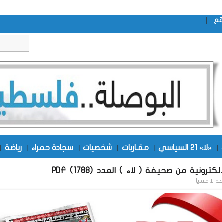
|
قع
|
«لا» 21 السياسي
|
مقـاربات
|
شخصيات
|
سجادة حمراء
|
رياضة
|
كترونية من صحيفة ( لاء ) العدد (1788) PDF
طة
لا ميديا