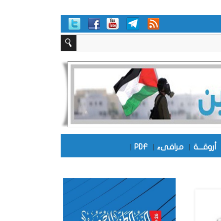
أروقـــة
|
مرافىء
|
PDF
|