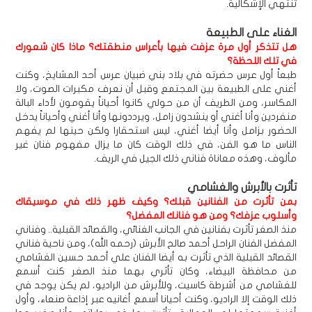
تنتهي الإشكالية.
الغناء على الطبيعة
هل تتذكر أول مرة عزفت فيها بأعراس منطقتك؟ ماذا كان شعورك
في تلك اللحظة؟
طبعاً أول عرس حضرته في بلاد بني ضبيان عرس أحد المشايخ، وكنت
أغني على الطبيعة بين المجتمع وقبل أن نعرف مكبرات الصوت، ولا
المكاسر، ومن الطريف أن من حولي كانوا أحياناً يقومون لأداء البالة
منفردين وأنا أغني أو ينشدون زامل، ويرددونها وأنا أغني وأحياناً يدخل
الحضور بزامل وأنا أيضا أغني، ليس استحقارا ولكن حينها لم يفهم
الناس ما هو الفن، في ذلك الوقت كان ما يزال مفهوم فنان غير
مألوف، وهذه معاناة فناني ذلك الجيل في الريف.
تأثرت بالأبرش والغشامي
بمن تأثرت من الفنانين قبلك؟ وكيف ظهر ذلك في موسيقاك
وأسلوب عزفك؟ ومن هو فنانك المفضل؟
منذ الصغر تأثرت بفنانين في الجانب الغنائي، والقصائد القبلية.. وفناني
المفضل الفنان الراحل أحمد صالح الأبرش (رحمه الله)، ومن ناحية فناني
القصائد القبلية الذي تأثرت به أيضا الفنان علي أحمد حسين الغشامي
من محافظة البيضاء، وكان تأثري بهما منذ الصغر كنت أسمع
للغشامي من أشرطة كاسيت، وللأبرش من الراديو، لم يكن يوجد في
ذلك الوقت إلا الراديو، وكنت أحيانا أسمع أغانيه عبر إذاعة صنعاء، وأول