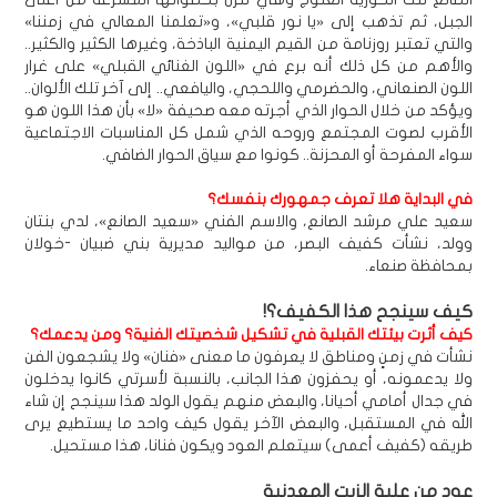
الجبل، ثم تذهب إلى «يا نور قلبي»، و«تعلمنا المعالي في زمننا»
والتي تعتبر روزنامة من القيم اليمنية الباذخة، وغيرها الكثير والكثير..
والأهم من كل ذلك أنه برع في «اللون الغنائي القبلي» على غرار
اللون الصنعاني، والحضرمي واللحجي، واليافعي.. إلى آخر تلك الألوان..
ويؤكد من خلال الحوار الذي أجرته معه صحيفة «لا» بأن هذا اللون هو
الأقرب لصوت المجتمع وروحه الذي شمل كل المناسبات الاجتماعية
سواء المفرحة أو المحزنة.. كونوا مع سياق الحوار الضافي.
في البداية هلا تعرف جمهورك بنفسك؟
سعيد علي مرشد الصانع، والاسم الفني «سعيد الصانع»، لدي بنتان
وولد، نشأت كفيف البصر، من مواليد مديرية بني ضبيان -خولان
بمحافظة صنعاء.
كيف سينجح هذا الكفيف؟!
كيف أثرت بيئتك القبلية في تشكيل شخصيتك الفنية؟ ومن يدعمك؟
نشأت في زمنٍ ومناطق لا يعرفون ما معنى «فنان» ولا يشجعون الفن
ولا يدعمونه، أو يحفزون هذا الجانب، بالنسبة لأسرتي كانوا يدخلون
في جدال أمامي أحيانا، والبعض منهم يقول الولد هذا سينجح إن شاء
الله في المستقبل، والبعض الآخر يقول كيف واحد ما يستطيع يرى
طريقه (كفيف أعمى) سيتعلم العود ويكون فنانا، هذا مستحيل.
عود من علبة الزيت المعدنية