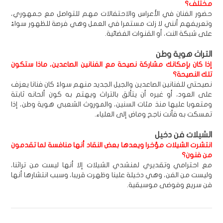
مختلف؟
حضور الفنان في الأعراس والاحتفالات مهم للتواصل مع جمهوري،
وتعريفهم أنني لا زلت مستمرا في العمل وهي فرصة للظهور سواءً
على شبكة النت، أو القنوات الفضائية.
التراث هوية وطن
إذا كان بإمكانك مشاركة نصيحة مع الفنانين الصاعدين، ماذا ستكون
تلك النصيحة؟
نصيحتي للفنانين الصاعدين والجيل الجديد منهم سواءً كان فنانا يعزف
على العود، أو غيره أن يتألق بالتراث ويهتم به كون ألحانه ثابتة
ومتعوبا عليها منذ مئات السنين، والموروث الشعبي هوية وطن، إذا
تمسكت به فأنت ناجح وماض إلى العلياء.
الشيلات فن دخيل
انتشرت الشيلات مؤخرا ويعدها بعض النقاد أنها منافسة لما تقدمون
من فنون؟
مع احترامي وتقديري لمنشدي الشيلات إلا أنها ليست من تراثنا،
وليست من الفن، وهي دخيلة علينا وظهرت قريبا، وسبب انتشارها أنها
فن سريع وفوضى موسيقية.