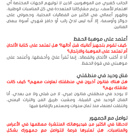
الجانب كغيري من الموهوبين، الذين لا توليهم الجهات المختصة أي
اهتمام للأسف، برغم مشاركاتنا المتعددة في كل المناسبات الوطنية،
وظهور أعمالي في الكثير من الفضائيات المحلية، وحصولي على
جوائز وأوسمة، إلا أنه ليس لديّ راتب أو حافز شهري أسوة ببعض
الفنانين.
أعتمد على موهبة الحفظ
كيف تقوم بتجهيز أغانيك قبل أدائها؟ هل تعتمد على كتابة الألحان
أم تعتمد على الموهبة والارتجال؟
أنا لا أكتب الألحان والقصائد، إنما تُقرأ عليّ وأحفظها، وأعتمد على
موهبتي في قوةِ الحفظ.
فنان وحيد في منطقتي
هل هناك فنانون آخرون في منطقتك تعاونت معهم؟ كيف كانت
علاقتك بهم؟
لا يوجد في منطقتي فنانون غيري، لا من قبلي ولا من بعدي، أنا
الفنان الوحيد في القبيلة، ومشيت طريق الفن والتراث اليمني،
وانتقلت لصنعاء منذ ثمان سنوات ومستمر بالإقامةِ فيها.
تواصل مع الجمهور
لاحظنا في الكثير من فيديوهاتك المنتشرة معظمها في الأعراس
والمناسبات، هل تعتبرها فرصة للتواصل مع جمهورك بشكل