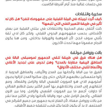
في جلسات غنائية منذ أيام أشرطة الكاسيت.
سخرية وانتقادات
كيف أثرت تربيتك في البيئة القبلية على مفهومك للفن؟ هل كان له
تأثير في طريقة التعبير الفني التي تتبعها؟
كنت أتلقى بعض السخرية والانتقادات في بيئتي القبلية من بعض
الأشخاص، بحسب مفهومهم البدوي القبلي، ولكن كان لدي ثقة
بأنني سوف انجح، لأن الموهبة والهواية بداخلي، ومن هنا يكون
النجاح مضمونا مهما تحدث الآخرون.
بالات وزوامل موثقة
هل هناك فرق في طريقة تلقي الجمهور لموسيقى البالة في
المناطق الريفية مقارنة بالمدن؟ وهل تحرص على تجديد الأغاني
والأنماط لتلبي مختلف الأذواق؟
الفرق ما بين البالة وألحانها بين المدن والأرياف، والمناطق البدوية لا
زالوا متمسكين بطابعهم التراثي حتى وإن سكنوا المدن لازالوا يحبون
أسلوبهم الذي هو الموروث الشعبي البالة والزامل والقصائد. ومع
انتقالهم إلى المدن واختلاطهم بها أصبح الكثير يميل للطابع الغنائي
أنا حاولت أجمع ما بين الموروث الشعبي والزامل، وما بين اللون
الغنائي، وأجعل الزامل على عود والبالة بألحانها ولدي الكثير مما نشر
من بالات وزوامل مغناة، لأن الفنان لديه جمهور من جميع الشرائح في
المجتمع، لا بد أن يكون مُلما بكل شيء لتتقبله جميع الأطياف.