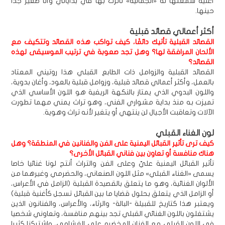
أغنية سمعتها له «الجمالية» تأثرت بها في بداياتي وأنا صغير جدا
حينها.
أكثر أعمالي قصائد قبلية
القصائد القبلية تأتيك دائمًا، كيف تواكب هذه القصائد وتتكيف مع
الألحان المرافقة لها؟ وهل تجد صعوبة في ترتيب الموسيقى لهذه
القصائد؟
القصائد القبلية والزوامل ذات الطابع القبلي هذا روتيني المعتاد
بالعمل، وأكثر أعمالي قصائد قبلية، وزوامل قبلية بالعود، وأغان بدوية،
واللون البدوي الذي يمتاز بالنكهة الريفية هو اللون الأساسي الذي
تميزت به منذ بداية مشواري الفني، وهو تراث يمني مهما تطورت
الآلات وتعاقبت الأجيال لن ينتهي أو يتغير لأنه تراث وهوية.
لون الغناء القبلي
كيف ترى تأثير القبائل اليمنية على الفن والفنانين في المنطقة؟ وهل
هناك منافسة أو تعاون بين فناني القبائل الأخرى؟
تأثير القبائل اليمنية عليّ وعلى الفن والتراث أنتج لونا غنائيا خاصا
يسمى «الغناء القبلي» مثل اللون الصنعاني، والحضرمي وغيرهما من
الألوان الغنائية، وهو ما يتعلق بالقصيدة القبلية (الزامل في الأعراس،
أو الزامل الذي يتعلق بحلول قضايا ما بين القبائل تسجل كأغنية قبلية)
ويعتبر هذا كتاريخ للقبيلة -البالة- والرثاء، والأعراس، والفنانون الذين
يشتغلون باللون الغنائي القبلي تجد بينهم منافسة، وتعاوني شخصيا
في اللون القبلي مع الفنان المخضرم علي الغشامي، واشتركنا كثيرا