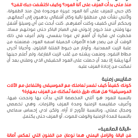
منذ متى بدأت العزف على آلة العود؟ وكيف اكتشفت حبك للفن؟
كان حبي للعزف على آلة العود غريزة موجودة فيّ منذ الطفولة،
ولأنني نشأت في منطقةٍ نائية وكان أشقائي يذهبون إلى أعمالهم،
وبحكم أنني كفيف وكنت أصغرهم، كنت أبحث عن أي وسيلةٍ أشغل
بها وقتي منذ خروج إخوتي في الصباح الباكر حتى عودتهم مساءً،
فخطرت لي فكرة أن أصنع لي عودا بنفسي، ولم أعرف في ذلك
الوقت أن من يصدر هذه الأصوات الجميلة اسمه العود، فصنعته من
علبة الزيت المعدنية، وأوتار من خيوط الفتلة النايلون، وأحيانا أخرى
مطاط النقود، وصنعت ريشته من عُلب الزيت الفارغة، ولم أعلم حينها
أنها ريشة إلا بعد أن حصلت على العود الحقيقي الذي وصلني بعد أن
تمكنت من إجادة العزف عليه.
مقاييس زمنية
كونك كفيفاً كيف تفسر تعاملك مع الموسيقى والتفاعل مع الآلات
الموسيقية؟ هل هناك طرق خاصة تُمكنك من العزف بمهارة؟
بالنسبة للعود هو آلتي المخصصة التي بدأت بها ونجحت فيها،
وأعرف مقاييسه الزمنية ومدة العزف واللزمات، وهي تخصصي
ومجال عملي، وبالنسبة للأورج لا أراه، ولكن لدي إحساس سماعي
بالنسبة للمدة الزمنية والوقت للصوت، أو العزف حتى يكتمل.
«البالة الصانعية»
فن البالة والزامل اليمني هما نوعان من الفنون التي تعكس أصالة