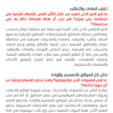
تقارب العادات والتقاليد
ما هو الدور الذي تلعبه من خلال التأثير الفني بالقصائد القبلية في
منطقتك بني ضبيان؟ هل ترى أن هناك اهتمامًا خاصًا بك في
مجتمعك؟
الدور الثقافي الذي كنت ألعبه ليس فقط مع منطقة خولان فحسب،
فعلاقاتي ممتازة بالمناطق اليمنية وبالذات المناطق الشرقية بما فيها
البيضاء ومأرب، والجوف، وصعدة والمديريات الشرقية في محافظة
صنعاء والمناطق الشرقية حتى شبوة والضالع ويافع وبدو الرملة،
ومديريات ذمار الشرقية، برغم اختلاف اللهجات والعادات والتقاليد،
والسر في ذلك أن الطابع القبلي فيه تقارب العادات والتقاليد القبلية،
وتشابه المناسبات، فالفنان هو لسان التاريخ الموثق للأحداث
والمناسبات الاجتماعية.
نذلل كل العوائق بالتصميم والإرادة
ما هي الصعوبات التي تواجهونها؟ وهل تجدون اهتماما ورعاية من
أي جهةٍ مختصة؟
نواجه الكثير من الصعوبات والتحديات، ورغم صعوبة الواقع واختلاف
وجهات النظر وتجاهل الموهوبين في بعض المناطق، إلا أننا نصرُ على
أن نمضي قدما، ونذلل كل العوائق بالتصميم والإرادة، ونتجاوز البعض
منها، وبالعلاقاتِ الاجتماعية مع بعض الشخصيات المرموقة نتجاوز
البعض الآخر. طبعا الجهات المعنية حتى وإن كنت مهضوما في هذا