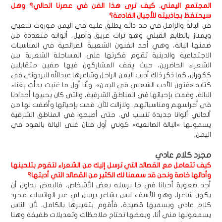
المجتمع اليمني. كيف ترى هذا الفن في عصرنا الحالي؟ وهل
سيحتفظ بجاذبيته للأجيال القادمة؟
فن البالة والزامل في حد ذاته يطلق عليه في اليمن موروث شعبي
ويمتاز بالطابع القبلي وهو تراث عريق وأصيل، ألوانه متعددة من
ضمنها البالة، وهي أحد الفنون الشعبية الفرائحية في المناسبات
الاجتماعية والدينية تقوم فكرتها على المساجلة الشعرية بين
الشعراء الحاضرين، حيث يقف المشاركون فيها صفين متقابلين
ككورال، كما ذكر ذلك أديب اليمن الراحل وشاعرها عبدالله البردوني في
كتابه «فنون الأدب الشعبي في اليمن». وأنا أول ما غنيت بدأت بغناء
البالة، وقمت بإحيائها في المناطق الشرقية، والتي كان يحييها أجدادنا
في أعراسهم ومناسباتهم، ولازالت للآن. قمت بإحيائها وأضفت لها من
ألحاني ألوانا جديدة تنسب لي، حتى أصبحوا في المناطق الشرقية
يسمونها «البالة الصانعية» كوني أول فنان غنى البالة بالعود في
اليمن.
مجرد كلام عادي
كيف تتعامل مع القصائد التي ترسل إليك من الشعراء لتقوم بتلحينها
وأدائها خاصة ونحن قد سمعنا لك الكثير من القصائد التي أديتها؟
أجد صعوبة أحيانا في ما يرسله بعض الأشخاص، فالبعض يحاول أن
يكون شاعرا، وهو للأسف ليس بشاعر يرسل لي عبر الواتساب مجرد
كلام عادي ويسميها قصيدة، فأقوم بتغييرها بالكامل، لأن الناس
يسمعونها مني أنا، وبعضها تحتاج ملاحظات وتعديلات طفيفة وهنا