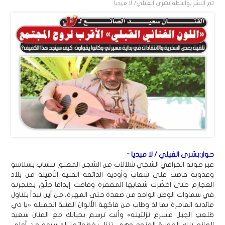
تم النشر بواسطة
بشرى الغيلي/ لا ميديا
حوار:بشرى الغيلي / لا ميديا -
عبر صوته الخرافي الشجي شلالات من الشجن المعتق تنساب بسلاسةٍ
وعذوبة فاضت على شِعاب وأودية الذائقة الفنية الأصيلة من بلاد
العجارم حتى اخضّرت شعابها المقفرة وفاضت إبداعا حلّق بحنجرته
في سماوات الوطن الواحد من صعدة حتى المهرة، من أين نبدأ بتناول
مائدته العامرة بما لذ وطاب من فاكهة الألوان الفنية الجميلة «يا ذي
طلعتِ الجبل مسرع نزلتينه» وأنت ترسم بخيالك مع الفنان سعيد
الصانع تلك الحورية الغنوج وهي تنزل بخطواتها المسرعة من أعلى