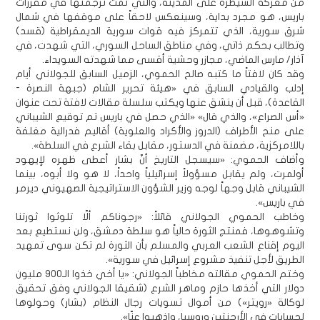
من معركة السيطرة على المدينة، والتي تمت ترجمتها في مقررات
باريس، هو مجرد بداية، وسينعكس لاحقاً على موقفها في شمال
شرق سورية، الذي تتمركز فيه قوات سورية الديمقراطية (قسد)
وتطالب بحكم ذاتي، وفي مناطق الساحل السوري، التي شهدت، في
آذار/ مارس الماضي، مجازر وحشية أقسى مما شهدته السويداء.
وقد كان لافتاً ما كتبه صالح الحموي، الزميل السابق للجولاني أيام
إدلب والقيادي السابق في «هيئة تحرير الشام (جبهة النصرة -
القاعدة)، قبل أن ينشق عنها ويكتب سلسلة مقالات لافتة تحت عنوان
«أس الصراع»، والذي قال» «الذي حصل في باريس تم توقيع الشيباني
على منح الأطراف (الدروز والأكراد والعلوية) أقاليم فدرالية مغلفة
باللامركزية، مضمنة في الدستور، مقابل بقاء الشرع في السلطة».
وأضاف الحموي: «سيسجل التاريخ أنّ بشار أعطى ظهره لإيهود
أولمرت، ولم يقابل مسؤولاً إسرائيلياً واحداً، لا هو ولا أبوه، بينما
الشيباني قابل وجهاً لوجه وزير الشؤون الاستراتيجية الصهيوني ديرمر
في باريس».
وخاطب الحموي الجولاني قائلاً: «رجوناكم ألّا تلوثوا ثورتنا
وتشوهوها، فمنتج الثورة حالياً هو سلطة دمشق، ولن نستطيع بعد
اليوم إقناع الشعب العربي والمسلم بأن الثورة لم تكن سوى تمهيد
الطريق لأجل تنفيذ مشروع إسرائيل في سورية».
وختم الحموي مقالته مخاطباً الجولاني: «يا أخي خذوا الـ900 مليون
دولار التي أخذها حازم وماهر الشرع (شقيقا الجولاني وفق تحقيق
لوكالة «رويتر») من أموال تسويات رجال النظام (بشار) وحولوها
لحسابات في الأرجنتين وروسيا، واذهبوا عنّا».