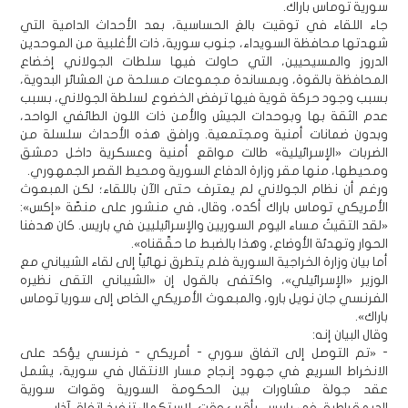
سورية توماس باراك.
جاء اللقاء في توقيت بالغ الحساسية، بعد الأحداث الدامية التي
شهدتها محافظة السويداء، جنوب سورية، ذات الأغلبية من الموحدين
الدروز والمسيحيين، التي حاولت فيها سلطات الجولاني إخضاع
المحافظة بالقوة، وبمساندة مجموعات مسلحة من العشائر البدوية،
بسبب وجود حركة قوية فيها ترفض الخضوع لسلطة الجولاني، بسبب
عدم الثقة بها وبوحدات الجيش والأمن ذات اللون الطائفي الواحد،
وبدون ضمانات أمنية ومجتمعية. ورافق هذه الأحداث سلسلة من
الضربات «الإسرائيلية» طالت مواقع أمنية وعسكرية داخل دمشق
ومحيطها، منها مقر وزارة الدفاع السورية ومحيط القصر الجمهوري.
ورغم أن نظام الجولاني لم يعترف حتى الآن باللقاء؛ لكن المبعوث
الأمريكي توماس باراك أكده، وقال، في منشور على منصّة «إكس»:
«لقد التقيتُ مساء اليوم السوريين والإسرائيليين في باريس. كان هدفنا
الحوار وتهدئة الأوضاع، وهذا بالضبط ما حقّقناه».
أما بيان وزارة الخراجية السورية فلم يتطرق نهائياً إلى لقاء الشيباني مع
الوزير «الإسرائيلي»، واكتفى بالقول إن «الشيباني التقى نظيره
الفرنسي جان نويل بارو، والمبعوث الأمريكي الخاص إلى سوريا توماس
باراك».
وقال البيان إنه:
- «تم التوصل إلى اتفاق سوري - أمريكي - فرنسي يؤكد على
الانخراط السريع في جهود إنجاح مسار الانتقال في سورية، يشمل
عقد جولة مشاورات بين الحكومة السورية وقوات سورية
الديمقراطية، في باريس، بأقرب وقت، لاستكمال تنفيذ اتفاق آذار.