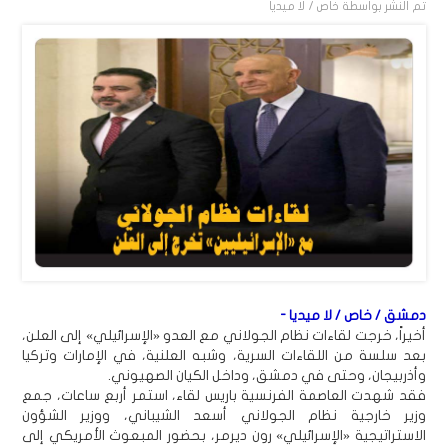
تم النشر بواسطة
خاص / لا ميديا
دمشق / خاص / لا ميديا -
أخيراً، خرجت لقاءات نظام الجولاني مع العدو «الإسرائيلي» إلى العلن،
بعد سلسة من اللقاءات السرية، وشبه العلنية، في الإمارات وتركيا
وأذربيجان، وحتى في دمشق، وداخل الكيان الصهيوني.
فقد شهدت العاصمة الفرنسية باريس لقاء، استمر أربع ساعات، جمع
وزير خارجية نظام الجولاني أسعد الشيباني، ووزير الشؤون
الاستراتيجية «الإسرائيلي» رون ديرمر، بحضور المبعوث الأمريكي إلى