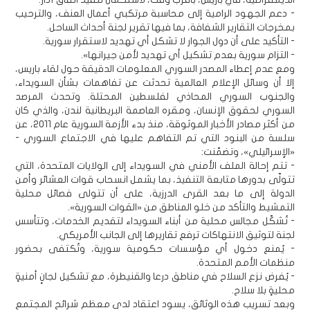
- دعم الجهود الرامية إلى محاسبة مرتكبي أعمال العنف، والترحيب
بمخرجات التقارير الشفافة، بما فيها تقرير لجنة أحداث الساحل.
- التأكيد على أن دول الجوار لا تشكل أي تهديد لاستقرار سورية.
- التزام سورية بعدم تشكيل أي تهديد لأمن جيرانها».
ومع عدم إعطاء المصدر السوري المعلومات الدقيقة حول لقاء باريس،
إلا أن وسائل الإعلام العالمية تحدثت عن تفاهمات بشأن السويداء،
والجنوب السوري المحاذي لفلسطين المحتلة. وتحدث المرصد
السوري لحقوق الإنسان، ومقره العاصمة البريطانية لندن، والذي كان
من أكثر مصادر الأخبار الموثوقة، منذ بدء الأزمة السورية عام 2011، عن
سلسة من البنود التي تم التفاهم عليها في الاجتماع السوري -
«الإسرائيلي»، وتضمّنت:
- تتم إحالة الملف الأمني في السويداء إلى الولايات المتحدة، التي
تتولّى بدورها متابعة التنفيذ، بما يشمل انسحاب قوات العشائر وأمن
الدولة إلى ما بعد القرى الدرزية، على أن تتولى فصائل محلية
التمشيط والتأكد من خلو المناطق من «القوات السورية».
- تُشكّل مجالس محلية من أبناء السويداء لتقديم الخدمات، وتتأسس
لجنة لتوثيق الانتهاكات ترفع تقاريرها إلى الجانب الأمريكي.
- يُمنع دخول أي مؤسسات حكومية سورية، وتُكتفى بحضور
منظمات الأمم المتحدة.
- يُفرض نزع السلاح في مناطق درعا والقنيطرة، مع تشكيل لجانٍ أمنيةٍ
محليةٍ بلا سلاح.
وبعد تسريب هذه الوثائق، يسود اعتقاد لدى معظم شرائح المجتمع