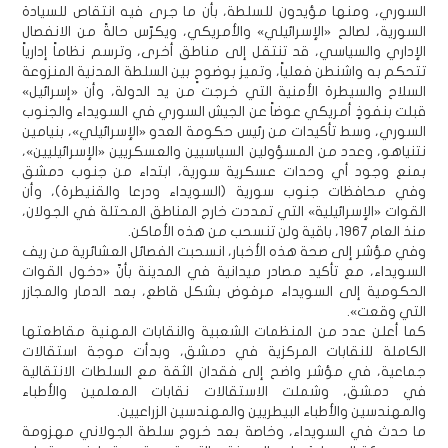
السوري، ومنها مؤيدون للسلطة، بأن ما جرى فيه انتقاص للسيادة
السورية، لصالح «الإسرائيلي» والأمريكي، ويكرّس حالةً من الانفصال
الإداري والسياسي، قد تنتقل إلى مناطق أخرى، وترسم نظاماً إدارياً
تتحكم به واشنطن فعلياً، وتميز بوضوحٍ بين السلطة المدنية المنزوعة
السلاح والسيطرة الأمنية التي خرجت من يد الدولة، وأن «إسرائيل»
قبلت بنفوذٍ أمريكي عوضاً عن الجيش السوري في السويداء والجنوب
السوري، وسط تأكيدات من رئيس حكومة العدو «الإسرائيلي»، بنيامين
نتنياهو، وعدد من المسؤولين السياسيين والعسكريين «الإسرائيليين»،
بمنع وجود أي وحدات عسكرية سورية، ابتداء من جنوب دمشق
وفي محافظات جنوب سورية (السويداء ودرعا والقنيطرة)، وأن
القوات «الإسرائيلية» التي تمددت خارج المناطق المحتلة في الجولان،
منذ العام 1967، باقية ولن تنسحب من هذه الأماكن.
وفي مؤشر إلى صحة هذه الأخبار، انسحبت الفصائل العشائرية من ريف
السويداء، مع تأكيد مصادر ميدانية في المدينة بأنّ «دخول القوات
الحكومية إلى السويداء مرفوض بشكل قاطع، بعد الدمار والمجازر
التي وقعت».
كما أعلن عدد من المنظمات الشعبية والنقابات المهنية مقاطعتها
الكاملة للنقابات المركزية في دمشق، وبدأت موجة استقالات
جماعية، في مؤشر واضح إلى فقدان الثقة مع السلطات الانتقالية
في دمشق، وشملت الاستقالات نقابات المعلمين والأطباء
والمهندسين والأطباء البيطريين والمهندسين الزراعيين.
ما حدث في السويداء، وخاصة بعد خروج سلطة الجولاني مهزومة