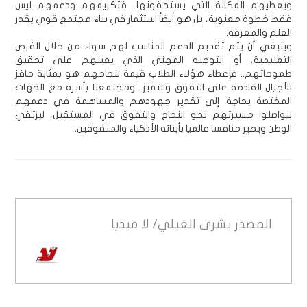
ويعطيهم المكانة التي يستحقونها.. فتكريمهم ودعمهم ليس
فقط خطوة معنوية، بل هو أيضاً استثمار في بناء مجتمع قوي يقدر
العلم والمعرفة..
وينبغي أن يتم تقديم الدعم المناسب لهم سواء من خلال الفرص
التعليمية، أو التوجيه المهني الذي يعينهم على تحقيق
طموحاتهم.. فإعطاء هؤلاء الطلاب قيمة لنجاحهم هو بمثابة حافز
للأجيال القادمة على التفوق والتميز.. ومجتمعنا بأسره مع الجهات
المختصة بحاجة إلى تقدير جهودهم والمساهمة في دعمهم
ليواصلوا مسيرتهم نحو النجاح والتفوق في المستقبل، ليرتقي
الوطن ويصير منافسا عالميا بأبنائه الأذكياء والمتفوقين.
المصدر
بشرى الغيلي/ لا ميديا