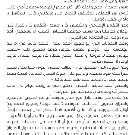
جسرًا، ومن صوت الرعب نافذة للأمل».
ويرى أحمد أن دعم والدته كان أكبر مصدر لإلهامه: «دموع أمي كانت
تروي لي المعنى الحقيقي للنجاح، حين عانقتني قالت: تستاهل يا
ولدي رفعت رؤوسنا».
وعن التقدير الإعلامي والشعبي قال أحمد: «التقدير كان كبيرًا، لكن
الإعلام تجاهلنا ربما بسبب موقعنا الحساس، تمنيت أن يسمعني أحد
ليُرى وجه آخر للحديدة غير الحرب».
ورغم التحديات التي يواجهها أحمد يبقى حلمه قائماً في دراسة
الهندسة، لكن الأوضاع الصعبة تعرقل فرصة تحقيق ذلك: «تلقيت
تهاني فقط لا عروضا أو منحا، الحصار يعطل كل فرصة، لكنني مازلت
أؤمن أن حلمي قريب».
وعن الدروس التي تعلمها قال: «الطالب اليمني أقوى مما نظن، الكتب
تُقرأ تحت ضوء شمعة، وتُراجع على صوت انفجار، الحديدة ليست فقط
مدينة تعب، بل مدينة حلم صلب كحديدها..».
واختتم أحمد حديثه: «أتمنى أن يكون في ما رويته إلهام لأي طالب
يشعر أنه وحده في معركته مع الظروف».
من جانبه عبّر الأستاذ عادل فوز، مدير مدرسة أبو بكر الصديق، عن فخره
واعتزازه بتفوق أحد طلاب مدرسته (أحمد دويد) وظهور اسمه بين
أوائل الجمهورية، وأكد على أهمية هذا النجاح الذي يعتبره «إنجازًا
جماعيًا» يعكس التعاون بين الإدارة والمعلمين والطلاب وأولياء الأمور.
وفيما يخص الصعوبات، أوضح فوز أن الطلاب في محافظة الحديدة
يواجهون تحديات اقتصادية وظروفا صعبة بسبب قصف دول العدوان
للمحافظة، لكن «رغم ذلك أظهر طلابنا عزيمة لا تلين، وهذا التفوق