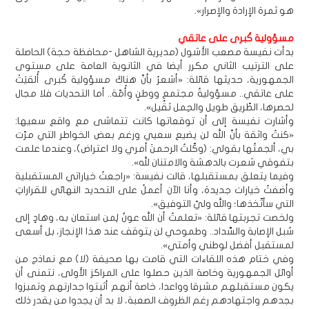
هو ثمرة الإرادة والإصرار».
مسؤولية كُبرى على عاتقي
بدأت نفيسة مصعب الأشول (مديرية الشاهل -محافظة حجة) الحاصلة
على الترتيب الثاني مكرر أيضا في الثانوية العامة على مستوى
الجمهورية، حديثها قائلة: «أشعرُ بأنّ هناكَ مسؤولية كُبرى أُلقيَتْ
على عاتقي.. مسؤوليةُ مجتمعٍ ووطنٍ وأُمّة.. أما التحديات فلا مجال
لحصرها، الطّريق طويل والحِمل ثقيل».
وأشارت نفيسة إلى أن توقعاتها كانت تتماشى مع واقع سعيها:
«كنتُ واثقة بأنّ الله لن يضيع سعيي ورغم بعض الخواطر التي مرّت
بي، ألجمتُها بقولي: (وكّلتُ الرحمنَ أمري ولا اعتراض)، وعندما علمت
بتفوقي شعرت بالدهشة والامتنان لله».
وفيما يتعلق بمستقبلها، قالت نفيسة: «راجعتُ خياراتي المستقبلية
وأضفتُ خيارات جديدة، وأنا الآن أعملُ على التحديد النهائي للقراراتِ
التي سأتّخذها؛ والله وليّ التوفيق».
ولخصت تجربتها قائلة: «تعلمتُ أن الله عونٌ لِمن استعان به، وهادٍ إلى
سُبل الإصابة والسَّداد.. وطموحي لن يتوقف عند هذا الإنجاز، بل أسعى
لمستقبل أفضل لوطني وأمتي».
وفي ختام هذه اللقاءات التي قامت بها صحيفة (لا) مع نماذج من
أوائل الجمهورية وخاصة الذين حصلوا على المراكز الأولى، نتمنى أن
يكون مستقبلهم مشرقا وواعدا، خاصة أنهم أثبتوا جدارتهم وتميزوا
بجدهم واجتهادهم رغم الظروف الصعبة، لا بد أن يجدوا من يقدر ذلك