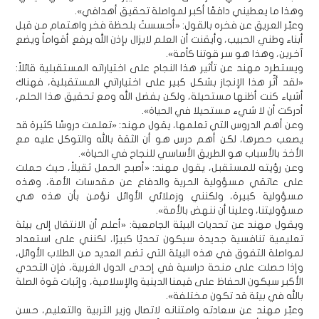
وهذا ما يعطيني دافعًا أكبر لمواصلة تحقيق أهدافي».
وعبّر العريق عن فخره بالقول: «أحسستُ بلحظة فخر واهتمام من قبل
أبناء وطني الحبيب، وأيقنت أن العلم لايزال بإذن الله يرفع أقواماً ويضع
آخرين، وهذا هو سر قوتنا كأمة».
ويستطرد مهند عن تأثير هذا النجاح على اختياراته المستقبلية قائلاً:
«لقد أثّر هذا الإنجاز بشكل كبير على اختياراتي المستقبلية، فهناك
أشياء كنت أظنها مستحيلة، ولكن بفضل الله ومع تحقيق هذا الحلم،
أدركت أن لا شيء مستحيلا في الحياة».
وعن أهم الدروس التي تعلمها، يقول مهند: «تعلمت دروسًا كثيرة قد
يصعب حصرها، لكن أهم درس هو أن الثقة بالله والتوكل عليه مع
الأخذ بالأسباب هو الطريق الأساسي للنجاح في الحياة».
وعن رؤيته للمستقبل، يقول مهند: «أصبح الحمل ثقيلاً، حيث حملت
على عاتقي مسؤولية الحرية والدفاع عن مقدسات الأمة، وهذه
مسؤولية كبيرة، ولكنني وزملائي الأوائل نؤمن بأن هذه هي
مسؤوليتنا، وعلينا أن ننهض بالأمة».
ويقول مهند عن تحديات البيئة الجامعية: «أعلم أن الانتقال إلى بيئة
تعليمية تنافسية جديدة سيكون تحديًا كبيرًا، لكنني على استعداد
لمواصلة التفوق في هذه البيئة التي تضم العديد من الطلاب الأوائل،
وإذا حصلت على منحة دراسية في إحدى الدول الغربية، فإن التحدي
الأكبر سيكون الحفاظ على قيمنا الدينية والإسلامية، وإثبات قوة الصلة
بالله في بيئة قد تكون مختلفة».
وعبّر مهند عن سعادته وامتنانه لاتصال وزير التربية والتعليم، حسن