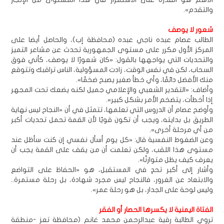
والتقدم».
شعور لا يوصف
الطالب عصام عبده ناجي عبده (محافظة إب)، والحاصل أيضا على
المركز الأول مكرر على مستوى الجمهورية تحدث عن مشاعر التميز
والتحديات التي يواجهها بالقول: «كان شعورًا لا يوصف، كأني فوق
السحاب، لكن في نفس الوقت، زادت المسؤولية، الناس تراقبك وتتوقع
منك الأفضل دائمًا، وأي خطأ صغير يصبح ضخمًا».
وأضاف: «التقدير الشعبي والإعلامي جميل لكنه يضعك تحت المجهر
إذا أخطأت، يتضخم الأمر بشكل كبير».
وأوضح عصام أن الدروس التي تعلمها، تتمثل في أن «النجاح ليس نهاية
الطريق بل بدايته، ويجب أن تكون قويًا لأن القمة تحمل تحديات أكبر
من أي مرحلة أخرى».
وعن الضغوط النفسية قال: «كل يوم أسأل نفسي إن كنت سأظل عند
مستوى هذا اللقب، ولكن تعلمت أن من يقف على القمة يجب أن
يعرف كيف يظل متوازنًا».
وأشار إلى أكبر تحدٍ في المستقبل، هو «الحفاظ على التواضع
والابتعاد عن الغرور، فالنجاح ليس مجرد شهادة، بل رحلة مستمرة..
وليس لوحة على الجدار، بل هو رحلة عمر».
الفتاة اليمنية لا يكسرها الحصار أو الفقر
تروي الطالبة رقية عبدالرحمن محمد غانم (محافظة تعز -منطقة