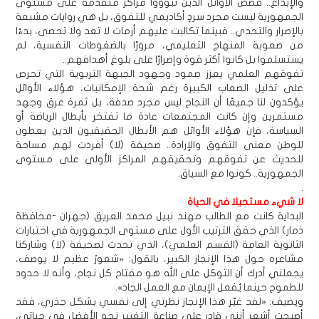
والإبداع.. قصص الأوائل الذين تبوؤوا مراكز متقدمة على مستوى
الجمهورية ليست مجرد سردٍ أكاديمي للتفوق، بل هي روايات مشبعة
بالإصرار والتحدي.. فبينما تكالبت عليهم أزمات لا تعد ولا تحصى، بدءًا
من صعوبة المنهاج التعليمي، مرورًا بالضغوطات النفسية، لم
يستسلموا بل كانوا أكثر قوة وإصرارًا على بلوغ أهدافهم..
تفوقهم العلمي يعزز صمود وجهود الجبهة التربوية التي تحرص
على تذليل الصعاب الكبيرة رغم شحة الإمكانيات، هؤلاء الأوائل
يؤكدون لنا جميعًا أن النجاح ليس مجرد صدفة، بل ثمرة عرق وجهد
مستمرين وإن كانت المجتمعات عادة ما تفتخر بأبطال الرياضة أو
السياسة، فإن هؤلاء الأوائل هم الأبطال الحقيقيون الذين يعطون
للوطن معنى التفوق والإرادة.. صحيفة (لا) أفردت لهم مساحة
للحديث عن تفوقهم وتحقيقهم المراكز الأولى على مستوى
الجمهورية.. كونوا مع السياق.
.
لا شيء مستحيلا في الحياة
البداية كانت مع الطالب مهند نبيل محمد العريق (جهران -محافظة
ذمار) الذي حقق الترتيب الأول على مستوى الجمهورية في اختبارات
الثانوية العامة (القسم العلمي)، الذي تحدث لصحيفة (لا) وشاركنا
مشاعره حول هذا الإنجاز الكبير، بالقول: «شعورٌ عظيم لا يوصف،
يجعلني أدرك أن التوكل على الله هو مفتاح كل نجاح، وأنه لا حدود
للطموح حينما يُفعل الإيمان مع العمل الجاد».
ويضيف: «لقد غيّر هذا الإنجاز نظرتي إلى نفسي بشكل جذري، فقد
أصبحت أشعر أنني قادر على صناعة التغيير نحو الأفضل في حياتي،