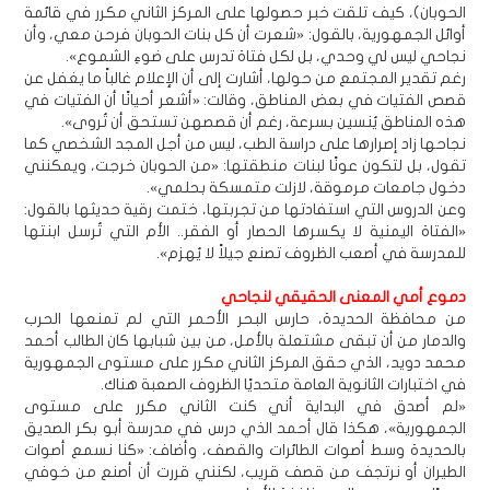
الحوبان)، كيف تلقت خبر حصولها على المركز الثاني مكرر في قائمة
أوائل الجمهورية، بالقول: «شعرت أن كل بنات الحوبان فرحن معي، وأن
نجاحي ليس لي وحدي، بل لكل فتاة تدرس على ضوءِ الشموع».
رغم تقدير المجتمع من حولها، أشارت إلى أن الإعلام غالباً ما يغفل عن
قصص الفتيات في بعض المناطق، وقالت: «أشعر أحيانًا أن الفتيات في
هذه المناطق يُنسين بسرعة، رغم أن قصصهن تستحق أن تُروى».
نجاحها زاد إصرارها على دراسة الطب، ليس من أجل المجد الشخصي كما
تقول، بل لتكون عونًا لبنات منطقتها: «من الحوبان خرجت، ويمكنني
دخول جامعات مرموقة، لازلت متمسكة بحلمي».
وعن الدروس التي استفادتها من تجربتها، ختمت رقية حديثها بالقول:
«الفتاة اليمنية لا يكسرها الحصار أو الفقر.. الأم التي تُرسل ابنتها
للمدرسة في أصعب الظروف تصنع جيلاً لا يُهزم».
دموع أمي المعنى الحقيقي لنجاحي
من محافظة الحديدة، حارس البحر الأحمر التي لم تمنعها الحرب
والدمار من أن تبقى مشتعلة بالأمل، من بين شبابها كان الطالب أحمد
محمد دويد، الذي حقق المركز الثاني مكرر على مستوى الجمهورية
في اختبارات الثانوية العامة متحديًا الظروف الصعبة هناك.
«لم أصدق في البداية أني كنت الثاني مكرر على مستوى
الجمهورية»، هكذا قال أحمد الذي درس في مدرسة أبو بكر الصديق
بالحديدة وسط أصوات الطائرات والقصف، وأضاف: «كنا نسمع أصوات
الطيران أو نرتجف من قصف قريب، لكنني قررت أن أصنع من خوفي