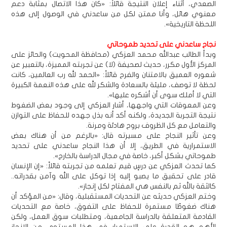
الصعدي، أثناء إعلان النتيجة قائلاً: «كان هذا الاتصال بمثابة دعم
معنوي هائل، وأنا ممتن لكل من ساعدني في الوصول إلى هذه
اللحظة التاريخية».
نجاح ساعدني على تحديد طموحاتي
وبدأ الطالب عبدالله محمد العزكي (محافظة المحويت) والحائز على
المركز الأول مكرر، حديث لصحيفة (لا) عن تجربته المميزة، بالتعبير عن
شعوره العميق بالامتنان والفرح قائلاً: «الحمد لله رب العالمين، كانت
لحظة لا توصف، مليئة بالسعادة والشكر لله على هذه النعمة الكبيرة
التي لا أملك سوى أن أشكره عليها».
وعن المعوقات التي واجهها، أشار العزكي إلى وجود بعض الضغوط
نتيجة التجربة الجديدة، ولكنه أكد أنه بذل جهده للحفاظ على التوازن
والتعامل مع كل الظروف بروح هادئة ومرنة.
وعن تأثير النجاح على مسيرته قال: «بالرغم من أن هناك بعض
الاستمرارية في الطريق، إلا أن هذا النجاح ساعدني على تحديد
طموحاتي بشكل أكبر، خاصة في مجال الدراسة بالخارج».
كما تحدث العزكي عن درسٍ قيم تعلمه من تجربته قائلاً: «إن الإنسان
قادر على تحقيق ما يصبو إليه إذا توكل على الله وآمن بقدراته..
كالثقة بالله ثم بالنفس هي المفتاح لكل إنجاز».
وختم العزكي حديثه عن التحديات المستقبلية، وقال: «من المؤكد أن
هناك ضغوطًا مستمرة للحفاظ على التفوق، خاصة مع التحديات
القادمة المتعلقة بالدراسة الجامعية، ومتطلبات سوق العمل، ولكن
الأهم هو القدرة على الاستمرار في هذا المستوى من الإنجاز