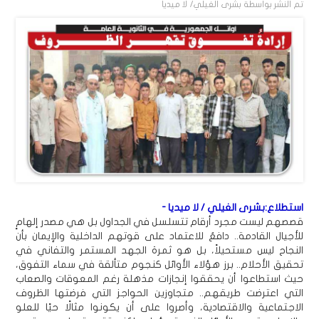
تم النشر بواسطة
بشرى الغيلي/ لا ميديا
استطلاع:بشرى الغيلي / لا ميديا -
قصصهم ليست مجرد أرقام تتسلسل في الجداول بل هي مصدر إلهامٍ
للأجيال القادمة.. دافعٌ للاعتماد على قوتهم الداخلية والإيمان بأن
النجاح ليس مستحيلاً، بل هو ثمرة الجهد المستمر والتفاني في
تحقيق الأحلام.. برز هؤلاء الأوائل كنجوم متألقة في سماء التفوق،
حيث استطاعوا أن يحققوا إنجازات مذهلة رغم المعوقات والصعاب
التي اعترضت طريقهم.. متجاوزين الحواجز التي فرضتها الظروف
الاجتماعية والاقتصادية، وأصروا على أن يكونوا مثالًا حيًا للعلو