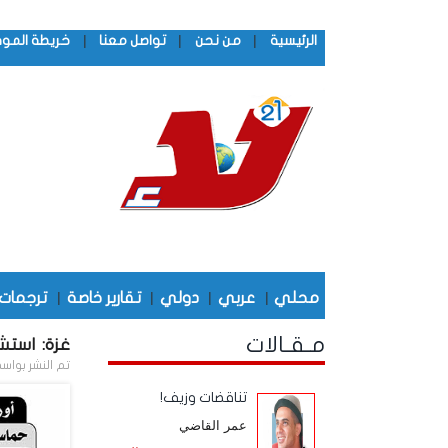
|
|
|
الرئيسية
من نحن
تواصل معنا
خريطة المو
محلي
|
عربي
|
دولي
|
تقارير خاصة
|
ترجمات
مـقـالات
غزة: استشهاد أكثر من 71 فل
تم النشر بواس
تناقضات وزيف!
عمر القاضي