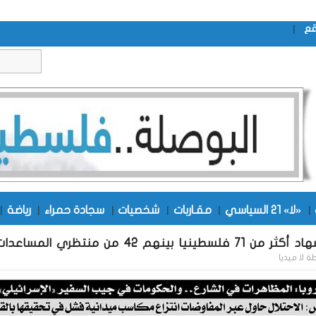
|
قع
|
«لا» 21 السياسي
|
مقـاربات
|
شخصيات
|
سجادة حمراء
|
رياضة
|
سطينيا بينهم 42 من منتظري المساعدات
طة
لا ميديا