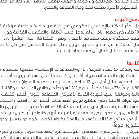
ختزل مشاهد رضع يتضورون جوعاً، وأمهات يُرضعن أبناءهن الماء بدلاً من الحلي
نفاسهم الأخيرة بصمت تحت وطأة المجاعة والحصار.
على الأبواب
جل، حذّر المكتب الإعلامي الحكومي في غزة من مجزرة جماعية مرتقبة 
قل أعمارهم عن عام واحد، يواجهون خطر الموت الجماعي في ظل الانقطا
اء ومنع الاحتلال إدخال أي مستلزمات إنسانية.
يل لها
ة وحدها ما يقتل الغزيين، بل و«المساعدات الإنسانية» نفسها تُستخدم ك
منتظري «المساعدات»، خلال أقل م
نية وموثقة، بينها شهادة الضابط الأميركي المتقاعد أنتوني أغيلار، كشفت 
ها قوات الاحتلال في مناطق توزيع المساعدات. أغيلار، الذي استقال احتجاجا
وصفه بـ«الوحشية المفرطة»، قال في مقابلة مع (BBC): «شاهدتُ جنوداً إسرا
جائعين، ويقصفونهم بمدفعية ثقيلة، رغم أنهم كانوا عزلاً يبحثون عن لقم
أرَ في حياتي هذا المستوى من الوحشية واستخدام القوة دون تمييز، ودون
تضورون جوعاً».
ميركي - «الإسرائيلي» المسمى «مؤسسة غزة الإنسانية» قوبل برفض واسع م