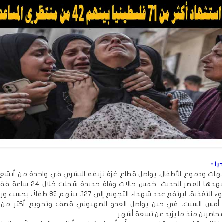
يا -
أمهات ودموع الأطفال، يواصل قطاع غزة نزيفه البشري في واحدة من أبشع
الإنسانية يشهدها العصر الحديث. خمس حالات وف
التجويع وسوء التغذية، ليرتفع عدد شهداء التجويع إلى 127، بي
 أمس السبت، في حين يواصل العدو الصهيوني قصف وتجويع أكثر من 
صرين منذ ما يزيد عن تسعة أشهر.