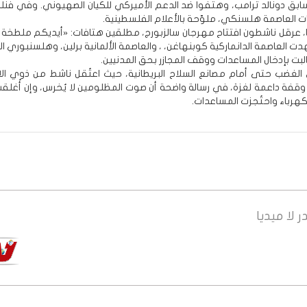
سابق دونالد ترامب، وهتفوا ضد الدعم الأميركي للكيان الصهيوني. وفي فنلن
ت العاصمة هلسنكي، ملوّحة بالأعلام الفلسطينية.
 عرقل ناشطون افتتاح مهرجان سالزبورج، مطلقين هتافات: «أيديكم ملطخة با
 العاصمة الدانماركية كوبنهاغن، ، والعاصمة الألمانية برلين، وهلسنبوري ا
بت بإدخال المساعدات ووقف المجازر بحق المدنيين.
غضب حتى أمام مصانع السلاح البريطانية، حيث اعتُقل ناشط من ذوي الا
 وقفة داعمة لغزة، في رسالة واضحة أن صوت المظلومين لا يُخرس، وإن أُغلقت
هرباء واحتُجزت المساعدات.
ر
لا ميديا