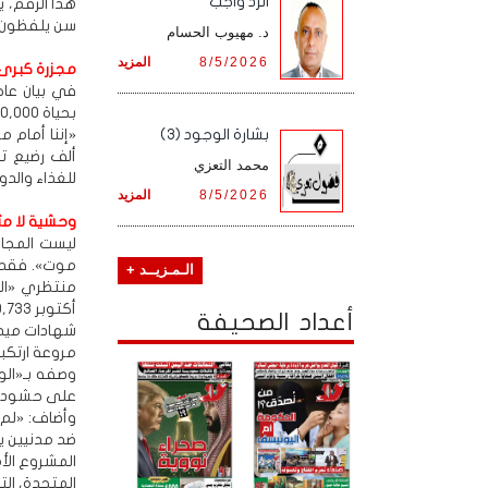
الرد واجب
هذا الرقم، ي
سن يلفظون أ
د. مهيوب الحسام
8/5/2026
المزيد
مجزرة كبرى 
في بيان عا
بحياة 100,000 طفل في غضون أيام، إن لم يُدخَل حليب الأطفال والمكملات الغذائية فوراً.
بشارة الوجود (3)
ألف رضيع ت
محمد التعزي
للغذاء والدو
8/5/2026
المزيد
وحشية لا مث
ليست المجاع
الـمـزيــد +
أكتوبر 59,733 شهيداً و144,477 مصاباً، بينهم 1,121 شهيداً من طالبي المساعدات و7,485 مصاباً.
أعداد الصحيفة
شهادات ميدا
مروعة ارتكبت
على حشود ال
وأضاف: «لم 
ضد مدنيين ي
المشروع الأ