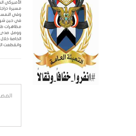
الأميركي ال
مسيرة دراجا
وفي النمسا،
في حين شهدت
مظاهرات طال
ووصل صدى ال
الخاصة خلال
وانقطعت الك
المصد