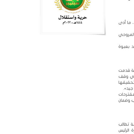
 ما أدى
المروحي
 ناقلة جند بعبوة
كة قدمت
اعي وقف
تحقيقها
جيد».
مقترحات
ب وضمان
 تطالب
 الرئيس