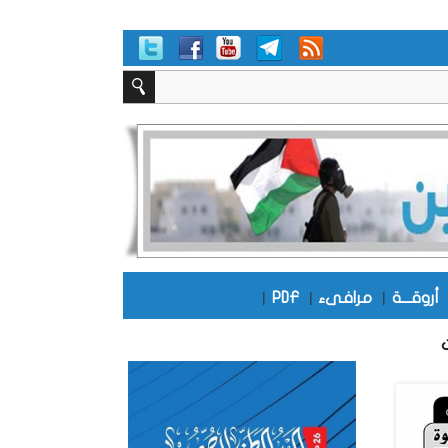
أروقـــة
|
مرافىء
|
PDF
|