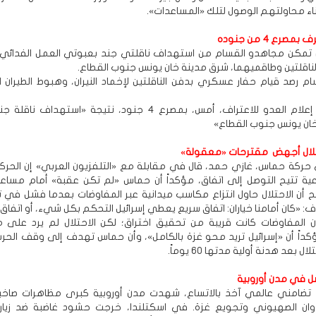
ناء محاولتهم الوصول لتلك «المساعدات».
مصرع ٤ من جنوده
 تمكن مجاهدو القسام من استهداف ناقلتي جند بعبوتي العمل الفدائي،
الناقلتين وطاقميهما، شرق مدينة خان يونس جنوب القطاع.
م رصد قيام حفار عسكري بدفن الناقلتين لإخماد النيران، وهبوط الطيران 
بدوره اضطر إعلام العدو للاعتراف، أمس، بمصرع 4 جنود، نتيجة «استهداف
ان يونس جنوب القطاع»
تلال أجهض مقترحات «معقولة»
حركة حماس، غازي حمد، قال في مقابلة مع «التلفزيون العربي» إن الحر
ية تتيح التوصل إلى اتفاق، مؤكداً أن حماس «لم تكن عقبة» أمام مس
ح أن الاحتلال حاول انتزاع مكاسب ميدانية عبر المفاوضات بعدما فشل في 
ف: «كان أمامنا خياران: اتفاق سريع يعطي إسرائيل التحكم بكل شيء، أو اتفاق 
ن المفاوضات كانت قريبة من تحقيق اختراق؛ لكن الاحتلال لم يرد على 
كداً أن «إسرائيل تريد محو غزة بالكامل»، وأن حماس تهدف إلى وقف الحر
 بعد هدنة أولية مدتها 60 يوماً.
 في مدن أوروبية
امني عالمي آخذ بالاتساع، شهدت مدن أوروبية كبرى مظاهرات صاخبة
ان الصهيوني وتجويع غزة. في اسكتلندا، خرجت حشود غاضبة ضد زيارة