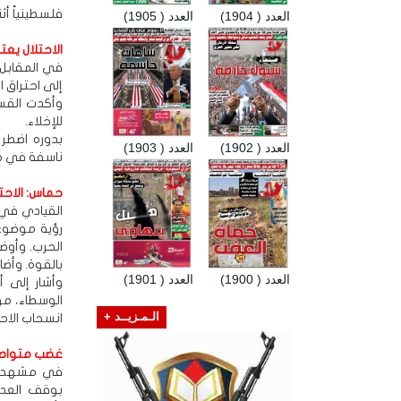
فلسطينياً أث
العدد ( 1904)
العدد ( 1905)
الاحتلال يعترف ب
في المقابل
إلى احتراق 
وأكدت القسا
للإخلاء.
العدد ( 1902)
العدد ( 1903)
ناسفة في خ
حماس: الاح
القيادي في 
رؤية موضوع
الحرب. وأوض
بالقوة. وأضا
العدد ( 1900)
العدد ( 1901)
وأشار إلى أ
الوسطاء، مؤ
الـمـزيــد +
انسحاب الاحتلال
غضب متواصل
في مشهد تض
بوقف العدو