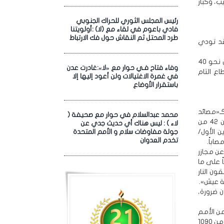
ب، وكبار
رئيس المجلس الثوري للحراك الجنوبي
فادي باعوم في لقاء مع (لا) :أولويتنا
طرد المحتل ثم النقاش حول فك الارتباط
قد تودي
«إننا أمام مقتلة متعمّدة تُرتكب ببطء ضد الأطفال الرضّع». هكذا قال البيان، مشيراً إلى أن نحو 40
وفاء فتاح فـي حوار مع «لا»:غادرت عدن
ع التام
في غمرة الاغتيالات ولن أعود إليها إلا
باستقرار الأوضاع
ـ«مصائد
محمد عبدالسلام في حوار مع صحيفة (
موت». فقد أعلنت وزارة الصحة استشهاد أكثر من 71 شخصاً أمس السبت، بينهم أكثر من 42 من
لاء ) : ليس هناك أي حديث جدي عن
ن 12 ساعة , فيما بلغت حصيلة العدوان منذ 7 تشرين الأول/
جولة مفاوضات سلام و الأمم المتحدة
تخدم العدوان
عن مجازر
ً على ما
ئيليين يطلقون النار
ة عيش».
 ضرورة،
ن الأمم
المتحدة، التي وصفته بأداة جديدة للقتل والتهجير. فقد وثّقت وزارة الصحة استشهاد أكثر من 1090