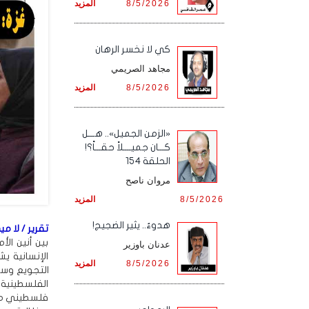
8/5/2026
المزيد
كي لا نخسر الرهان
مجاهد الصريمي
8/5/2026
المزيد
«الزمن الجميل».. هـــل
كـــان جميــــلاً حقـــاً؟!
الحلقة 154
مروان ناصح
8/5/2026
المزيد
هدوءٌ.. يثير الضجيج!
تقرير / لا ميد
بين أنين ال
عدنان باوزير
8/5/2026
المزيد
الفلسطينية
فلسطيني محا