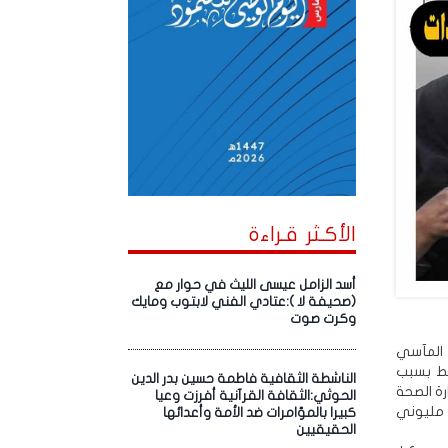
الأكـثر قـراءة
أسد الزامل عيسى الليث في حوار مع
(صحيفة لا ):عتادي الفني لابتوب ومايك
وكرت صوت
 المآسي
اة جديدة سُجلت خلال 24 ساعة فقط بسبب
الناشطة الثقافية فاطمة حسين بدر الدين
نهم 85 طفلاً، بحسب وزارة الصحة
الحوثي:الثقافة القرآنية أفرزت وعيا
مليوني
كبيرا بالمؤامرات ضد الأمة وأعدائها
الحقيقيين