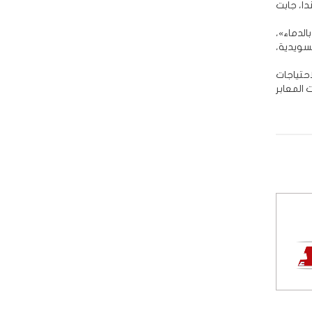
دا، جابت
لدماء»،
لسويدية،
حتياجات
 المعابر