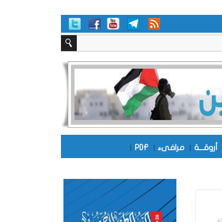
أروقـــة
|
مرافىء
|
PDF
|