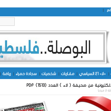
|
قع
|
«لا» 21 السياسي
|
مقـاربات
|
شخصيات
|
سجادة حمراء
|
رياضة
|
كترونية من صحيفة ( لاء ) العدد (1513) PDF
طة
لا ميديا