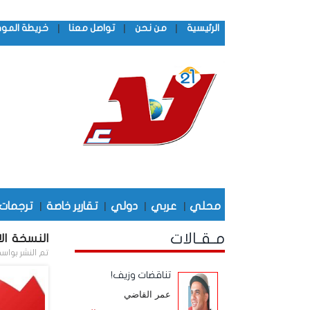
|
|
|
الرئيسية
من نحن
تواصل معنا
خريطة المو
محلي
|
عربي
|
دولي
|
تقارير خاصة
|
ترجمات
مـقـالات
النسخة الال
تم النشر بواس
تناقضات وزيف!
عمر القاضي