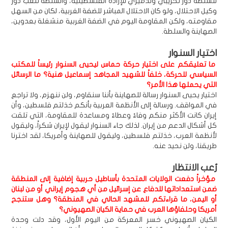
للسلطة دور تخريبي وتدميري للإرادة الفلسطينية، والسلطة تلعب دور
وكيل الاحتلال، ولو كان الاحتلال المباشر للضفة الغربية، لكان من السهل
مقاومته، ولكن المقاومة اليوم في الضفة الغربية منشغلة بعدوين،
الصهاينة والسلطة.
اختيار السنوار
ما تعليقكم على اختيار حركة حماس ليحيى السنوار رئيساً للمكتب
السياسي للحركة، خلفاً للشهيد المجاهد إسماعيل هنية؟ ما الرسائل
التي يحملها هذا الأمر؟
اختيار يحيى السنوار رسالة للصهاينة بأننا سنقاوم، ولن ننهزم، ولا تراجع
في المواقف. ورسالة إلى الأنظمة العربية بأنكم خذلتم فلسطين، وأن
إيران كانت الأكثر منكم وفاءً وعطاءً ومساعدة للمقاومة، التي تلقت
كل أشكال الدعم من إيران. لذلك جاء السنوار ليقول لإيران شكراً، وليقول
لأنظمة العرب، خذلتم فلسطين، وليقول للصهاينة وأمريكا، لقد اخترنا
طريقنا، ولن نحيد عنه.
رُعب الانتظار
مؤخراً دفعت الولايات المتحدة بأساطيل حربية إضافية إلى المنطقة
ضمن استعداداتها للدفاع عن إسرائيل من أي هجوم إيراني أو من لبنان
أو اليمن، ما قراءتكم للمشهد الحالي في المنطقة؟ وهل ستنجح
أمريكا وحلفاؤها العرب في حماية الكيان الصهيوني؟
الكيان الصهيوني خسر المعركة من اليوم الأول، وقد دلت وحدة