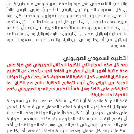
والشعب الفلسطيني في غزة والضفة الغريبة وفي فلسطين كلها،
بل كل الشعوب العربية ترى باليمن بلداً عربياً، وترى باليمن قائداً
للتحدي، وتفتخر بهذا الموقف، وبحق نقولها، لو قدمت كل دولة
عربية نصف ما قدم اليمن، لتغير حال العرب، ولما ظلت إسرائيل قائمة،
اليمن مفخرة العرب، ومفسدة الأنظمة العربية التي تردد بأن لا طاقة
لنا بمحاربة إسرائيل، فجاء اليمن ليقول: نحارب إسرائيل ومن يقف خلف
إسرائيل من أمريكا وحتى بريطانيا، والنصر حليف الشعوب الحرة
المقاومة.
التطبيع السعودي الصهيوني
بعد كل هذه المجازر التي ارتكبها الاحتلال الصهيوني في غزة على
مدة عشرة أشهر، لايزال البعض من القادة العرب يتحدث عن التطبيع
مع الكيان الغاصب، كحل للقضية الفلسطينية، كما يحدث في التحركات
الجارية بين الرياض وتل أبيب لتوقيع اتفاقية سلام مع الكيان.. ما
تعليقكم على ذلك؟ وهل فعلاً التطبيع مع العدو الصهيوني يخدم
القضية الفلسطينية؟
قمة المهانة والمهزلة أن تشكل العلاقة الدبلوماسية بين السعودية
وإسرائيل نقطة إغراء للصهاينة لوقف العدوان على غزة. كنا نتمنى
على حامي الحرمين، أن يشكل ضغطاً على الصهاينة لوقف الحرب، لا
أن يقدم الإغراءات بالعلاقات الدبلوماسية، فذلك سيشجع الصهاينة
على المزيد من الإيغال في الدم العربي، وسيعوِّد الصهاينة على أخذ
المكافآت بعد كل عدوان، وهذه سياسة خاطئة، تقودها أمريكا عبر