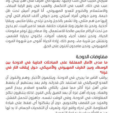
سيارتي الجيب التي كنت أركبها، بعتها كي أصرف على أهل بيتي، ولا
عيب في ذلك، العيب في الانكسار، والعيب في رفع الراية البيضاء،
والاستسلام والخنوع للعدو الصهيوني، أنا اليوم أعيش تحت ظل
خيمة، ومن حولي أفراد أسرتي، ومن حولي آلاف الخيام التي أوى
إليها من هم مثلي، ولا نشعر بالخجل ونحن نرتدي بقايا ملابس، وبقايا
أحذية، ونحن بلا صابون وبلا شفرات حلاقة، فبعد تدمير البيت، لم يخرج
من تحت الركام ملابس صالحة للاستعمال، ولا مصادر رزق توفر مقومات
الحياة، ونحن نصف أحياء ونصف أموات، نكتوي بحرارة الشمس،
ونفتش عن شربة ماء، ومع ذلك، إرادة الحياة أقوى من شهوة الموت
الصهيوني، ونحن صامدون ثابتون على الحق.
مفاوضات الدوحة
ما مدى الآمال المعلقة على المباحثات الجارية في الدوحة بين
الوسطاء وبين الطرف الصهيوني والأمريكي، حول إيقاف النار في
غزة؟
يراقب الناس ما يجري في الدوحة، ويتابعون الأخبار، وهم واثقون أن
العدو الإسرائيلي قد استنفد كل قدراته، ولم يعد يستطيع أن يضغط
على أهل غزة أكثر مما فعل، بالتالي فالعدو اصطدم بجدار الصبر
والعناد، ويدرك أهل غزة أن بعد الضيق يأتي الفرج، لذلك ينتظرون نتائج
المفاوضات في الدوحة، وفي الوقت نفسه، جاهزون لتحمل الفشل،
والمزيد من القصف والتجويع، دون أن يشكلوا أي ضغط على قيادة
المقاومة، التي تدرك واقع غزة، وتعرف أن التضحيات الجسام، لا بد لها
من مكافأة سياسية بمقدار التضحية.