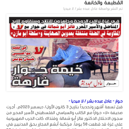
المُطبعة والخانعة
تم النشر بواسطة
عادل عبده بشر / لا ميديا
حوار - عادل عبده بشر / لا ميديا -
قبل تسعة أشهر وتحديداً بتاريخ 3 كانون الأول/ ديسمبر 2023م، أجرت
صحيفة «لا» حواراً مع الكاتب والسياسي الفلسطيني الأسير المحرر من
سجون الاحتلال الدكتور فائز أبو شمالة. وقتذاك كانت الحرب الصهيونية
على غزة قد قطعت 58 يوماً، مرتكبة أبشع المجازر بحق المدنيين في