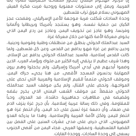
إن مردود الهجوم اليمني يتجاوز المساحة الجغرافية لطائرة يافا
العربية، ويصل إلى مستويات معنوية وروحية ضربت فكرة العيش
الصهيوني بسلام فوق تراب فلسطين.
وحدة الساحات شكلت ضربة موجعة للأمن الإسرائيلي، وفضحت عجز
الكيان عن حماية نفسه، وهو يستنجد بأمريكا وبريطانيا وألمانيا
وفرنسا، وهو عاجز عن تخويف اليمن، وعاجز عن ردع اليمن الذي
يخوض معركة الأمة كلها من خلال معركة غزة.
السيد عبدالملك الحوثي ينطلق من منطلقات وطنية وقومية ودينية،
وحين يدافع عن غزة فهو يدافع عن القدس، وعن كل فلسطين، ولما
كانت القدس إسلامية، فالسيد عبدالملك الحوثي يدافع عن الإسلام،
وهذا شرف عظيم لا يرتقي إليه الكثير من ملوك ورؤساء العرب، الذين
وضعوا أيديهم في أيدي أمريكا وإسرائيل، ولم يخجلوا وهم يرون
الصهاينة يدنسون المسجد الأقصى، من هنا يجيء حراك اليمن،
وموقف الحوثي متمماً للقيم الإسلامية والعربية التي تحض على
المواجهة، وتحض على القتال، ولم يكن موقف السيد عبدالملك
الحوثي منفصلاً عن موقف الشعب اليمني الذي يخرج بقضه
وقضيضه في مظاهرات جماهيرية حاشدة، ضد العدوان، وحباً
للمقاومة، وفي ذلك رسالة عربية إسلامية، بأن جرح غزة ينزف الدم
في صنعاء، وأن دمعة غزة تسيل على خد اليمن، وأن انتصار غزة هو
انتصار لليمن ولكل الأمة العربية والإسلامية، وهذا ما يدركه العدو
الصهيوني، الذي حرص على مدى عشرات السنين على الفصل بين
القضية الفلسطينية، وعمقها العربي، فجاء اليمن من أقصى الجنوب
يسعى إلى وحدة الساحات، ووحدة الغايات.