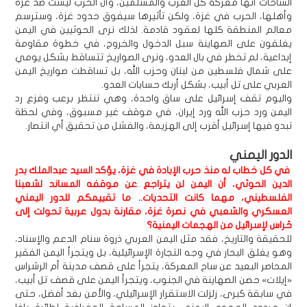
الساحات أنها معركة كل العرب والمسلمين، وأن الحرب ليست ضد غزة
وأهلها، الحرب في غزة، ولكن تأثيرها سيفوق حدود غزة، وسترسم
معالم المنطقة كلها لعقود قادمة. لذلك نرى الحوثيين في اليمن
يغلقون على الصهاينة سبل الدخول والخروج، في خطوة مقاومة
إبداعية، لم تخطر في بال العدو، ونرى الصواريخ تتساقط بشكل يومي
على شمال فلسطين من لبنان وحزب الله، بل تساقطت صواريخ اليمن
العربي على تل أبيب، بشكل أربك حسابات العدو.
واليوم تقف إسرائيل على ساق واحدة، وهي تنتظر برعب وفزع رد
اليمن ورد حزب الله ورد إيران، في موقف غير مسبوق، وفي لحظة
تبدو فيها إسرائيل أقرب إلى الهزيمة، والفشل من تحقيق أي انتصار.
الدور اليمني
في كل خطاب له منذ حرب الإبادة في غزة، يؤكد السيد عبدالملك بدر
الدين الحوثي، أن اليمن لن يتراجع عن موقفه المساند لشعبنا
الفلسطيني، مهما كانت التحديات.. ما تقييمكم للدور اليمني
العسكري والشعبي في نصرة غزة، مقارنة بدول عربية تحولت إلى
حُراس لإسرائيل من الهجمات اليمنية؟
للحقيقة والتاريخ، فقد مثل اليمن العربي ذروة سنام الدعم والإسناد،
وهو يغلق البحار في وجه التجارة الإسرائيلية، بل ويتجرأ اليمن الفقير
المحاصر البعيد عن ساح المعركة، يتجرأ على قصف مدينة أم الرشراس
«إيلات» حصن الصهاينة في الجنوب، ويتجرأ اليمن على قصف تل أبيب،
في سابقة كبرى، زلزلت الاستقرار الإسرائيلي، والأمن بغد أفضل، حتى