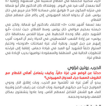
أحياء سكنية مختلفة في القطاع متسببة في استشهاد وإصابة 57
ألفا بمعدل ألف فرد في اليوم.. ووقتذاك كان الدكتور فائز أبو شمالة
في منزله المكون من 3 طوابق على مساحة 500 متر مربع في خان
يونس، قبل أن يحوله الحقد الصهيوني إلى ركام مثل معظم منازل
القطاع.
بعد تسعة أشهر عادت «لا» للالتقاء بالدكتور أبو شمالة، ولكن في
خيمته بمخيم مواصي خان يونس، وسط القطاع، حيث تحدث «أبو
الشهيد حازم، قائد وحدة التخطيط في سرايا القدس بمحافظة خان
يونس» عن إرادة الشعب الفلسطيني في الحياة رغم أن الموت أقرب
إليهم من حبل الوريد، ونظرة أبناء غزة لمباحثات «الدوحة» واختيار
السنوار خلفاً للشهيد أبو العبد في قيادة حماس، إضافة إلى قراءته
للتطورات الحالية في المنطقة والمعقودة نواصيها بحرب الإبادة في
قطاع غزة.
الحرب.. روتين غزاوي
حدثنا عن الوضع في غزة حالياً، وكيف يتعامل أهالي القطاع مع
الظروف الصعبة جراء العدوان الصهيوني؟
يبدو أن أهل غزة قد تأقلموا مع الحرب، وبات إطلاق النار، ودوي
الصواريخ جزءاً من حياتهم اليومية، وبات البحث عن رغيف الخبز وشربة
الماء هو الشغل الشاغل لمعظم الناس، وما عادوا ينشغلون بمكان
القصف ونوعه وحجمه.