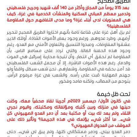
الطريق الصحيح
بعد 315 يوماً من المجازر وأكثر من 140 ألف شهيد وجريح فلسطيني
وتدمير معظم المباني السكنية والمنشآت الخدمية في غزة، كيف
هي المعنويات لدى أبناء غزة؟ وما مدى التفافهم حول المقاومة
الفلسطينية؟
لم يزل أهل غزة على قناعة تامة بأنهم اختاروا الطريق الصحيح لتحرير
أرضهم، وطرد عدوهم، ورغم وجود بعض الأصوات الشاذة، أولئك الذين
عشقوا المفاوضات، وعبدوا التنسيق والتعاون الأمني مع العدو، رغم
وجود هذه الحفنة الضالة، والتي تردد على مسامع الناس، بأن
المقاومة لم تحقق أي انتصار، وأن نتيجة محاربة إسرائيل هي الموت
والدمار، رغم هذه الأصوات الناشزة، إلا أن مجمل الشعب الفلسطيني
قد آمن بحقه في المقاومة، وشعارهم، نحن شعب سيظل واقفاً ولو
جهنم الصهاينة صُبت على رأسه. والشعب في غزة مرفوع الرأس،
يتوجع من المصائب، ولكنه صامد وفخور.
تحت ظل خيمة
في كانون الأول/ ديسمبر 2023م أجرينا لقاءً صحفياً معك، وكنت
حينها في منزلك وبين كُتبك ومؤلفاتك ومكتبتك، واليوم نجري
اللقاء ولم يعد لك بيت أو مكتبة بعد أن دمر العدو الصهيوني كل
شيء.. ما أكثر شيء يؤلمك في هذه الجريمة؟ وتأثير ذلك على
الموقف من العدوان الصهيوني؟
دمر العدو بيتي، ودمر ممتلكاتي كلها، ولم يبق لي شيء، حتى