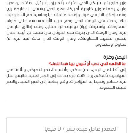
وزير خارجيتها بلينكن الذي اعترف بأنه يزور إسرائيل بصفته يهوديا،
وليس بصفته وزير خارجية أمريكا، وهو الذي يسعى للمقايضة بين
وقف إطلاق النار في غزة، وإقامة علاقات دبلوماسية مع السعودية.
ذلك يحدث في الوقت الذي وضع حزب الله مسدسه على طاولة
المفاوضات، واشترطت إيران توقيف الرد مقابل وقف إطلاق النار في
غزة، وفي الوقت الذي يتريث فيه الحوثي في قصف تل أبيب، حتى
ينجلي مشهد المفاوضات، وفي الوقت الذي قالت فيه غزة، لن
نساوم، وسنقاوم.
اليمن وغزة
ما الكلمة التي تحب أن تُنهي بها هذا اللقاء؟
إلى أهلنا في اليمن، نحن منكم، وأنتم منا، نصرنا نصركم، وتألقنا في
المواجهة تألقكم، وإذا كانت غزة بحاجة إلى الصبر العنيد، فاليمن مثل
غزة، محاصر وتحيط به المؤامرات، وهو بحاجة إلى الصبر العنيد، والنصر
حليف الشعوب.
المصدر
عادل عبده بشر / لا ميديا