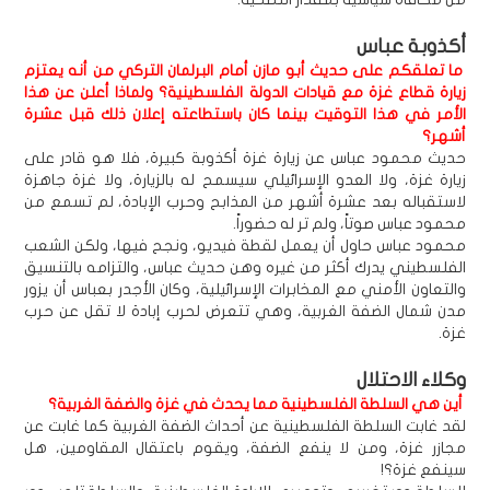
أكذوبة عباس
ما تعلقكم على حديث أبو مازن أمام البرلمان التركي من أنه يعتزم
زيارة قطاع غزة مع قيادات الدولة الفلسطينية؟ ولماذا أعلن عن هذا
الأمر في هذا التوقيت بينما كان باستطاعته إعلان ذلك قبل عشرة
أشهر؟
حديث محمود عباس عن زيارة غزة أكذوبة كبيرة، فلا هو قادر على
زيارة غزة، ولا العدو الإسرائيلي سيسمح له بالزيارة، ولا غزة جاهزة
لاستقباله بعد عشرة أشهر من المذابح وحرب الإبادة، لم تسمع من
محمود عباس صوتاً، ولم تر له حضوراً.
محمود عباس حاول أن يعمل لقطة فيديو، ونجح فيها، ولكن الشعب
الفلسطيني يدرك أكثر من غيره وهن حديث عباس، والتزامه بالتنسيق
والتعاون الأمني مع المخابرات الإسرائيلية، وكان الأجدر بعباس أن يزور
مدن شمال الضفة الغربية، وهي تتعرض لحرب إبادة لا تقل عن حرب
غزة.
وكلاء الاحتلال
أين هي السلطة الفلسطينية مما يحدث في غزة والضفة الغربية؟
لقد غابت السلطة الفلسطينية عن أحداث الضفة الغربية كما غابت عن
مجازر غزة، ومن لا ينفع الضفة، ويقوم باعتقال المقاومين، هل
سينفع غزة؟!