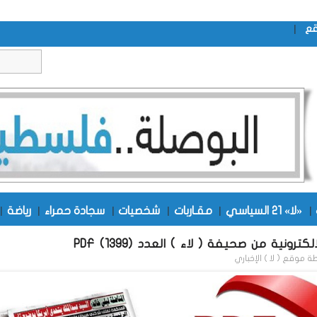
|
قع
|
«لا» 21 السياسي
|
مقـاربات
|
شخصيات
|
سجادة حمراء
|
رياضة
|
كترونية من صحيفة ( لاء ) العدد (1399) PDF
طة
موقع ( لا ) الإخباري