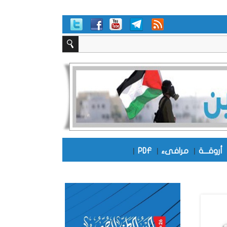
أروقـــة
|
مرافىء
|
PDF
|