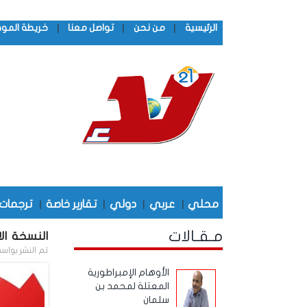
|
|
|
الرئيسية
من نحن
تواصل معنا
خريطة المو
محلي
|
عربي
|
دولي
|
تقارير خاصة
|
ترجمات
مـقـالات
النسخة الال
تم النشر بواس
الأوهام الإمبراطورية
المعتلة لمحمد بن
سلمان