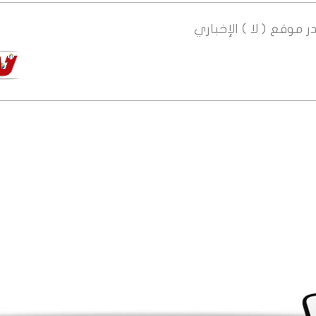
ر
موقع ( لا ) الإخباري