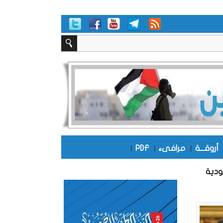
أروقـــة
|
مرافىء
|
PDF
|
ودية