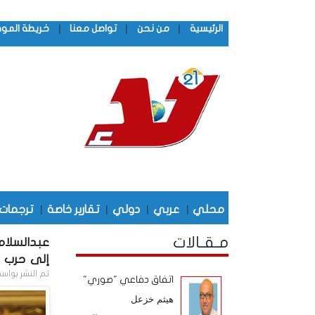
|
|
|
الرئيسية
من نحن
تواصل معنا
خريطة المو
محلي
|
عربي
|
دولي
|
تقارير خاصة
|
ترجمات
مـقـالات
عبدالسلام
إلى حرب 
تم النشر بواس
اتفاق دفاعي "صوري"
هيثم خزعل