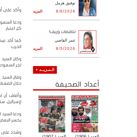
توفيق هزمل
وأكد على أن
8/8/2026
المزيد
ودعا السعود
كل اعتبار.
تناقضات وزيف!
عمر القاضي
كما أكد عبد
الحرب.
8/5/2026
المزيد
وكان السيد 
لجر السعودي
الـمـزيــد +
وقال السيد 
أعداد الصحيفة
خلال الضغط 
وأضاف أن ا
لإسرائيل، س
ودعا السيد ا
يخسر البعض 
وشدد على أ
العدد ( 1906)
العدد ( 1907)