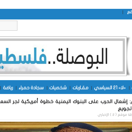
|
قع
|
«لا» 21 السياسي
|
مقـاربات
|
شخصيات
|
سجادة حمراء
|
رياضة
|
: إشعال الحرب على البنوك اليمنية خطوة أمريكية لجر السع
تجويع
طة
موقع ( لا ) الإخباري