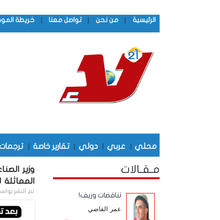
|
|
|
الرئيسية
من نحن
تواصل معنا
خريطة المو
محلي
|
عربي
|
دولي
|
تقارير خاصة
|
ترجمات
مـقـالات
المماثلة 
تم النشر بواس
تناقضات وزيف!
عمر القاضي