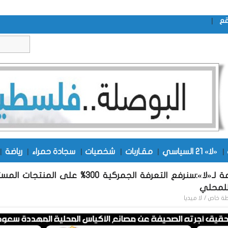
|
قع
|
«لا» 21 السياسي
|
مقـاربات
|
شخصيات
|
سجادة حمراء
|
رياضة
|
وزير الصناعة لـ«لا»:سنرفع التعرفة الجمركية 300% على المنتج
للمحلي
طة
خاص / لا ميديا