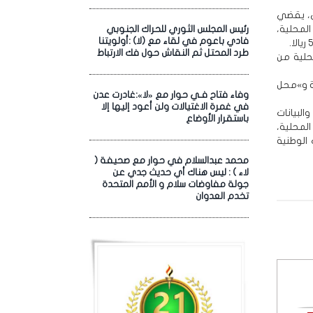
ي، يقضي
جات المحلية،
رئيس المجلس الثوري للحراك الجنوبي
فادي باعوم في لقاء مع (لا) :أولويتنا
طرد المحتل ثم النقاش حول فك الارتباط
محلية من
ية و»محل
وفاء فتاح فـي حوار مع «لا»:غادرت عدن
في غمرة الاغتيالات ولن أعود إليها إلا
البيانات
باستقرار الأوضاع
لمحلية،
الوطنية
محمد عبدالسلام في حوار مع صحيفة (
لاء ) : ليس هناك أي حديث جدي عن
جولة مفاوضات سلام و الأمم المتحدة
تخدم العدوان