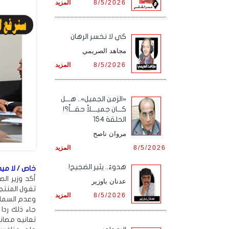
8/5/2026
المزيد
كي لا نخسر الرهان
مجاهد الصريمي
8/5/2026
المزيد
«الزمن الجميل».. هـــل
كـــان جميــــلاً حقـــاً؟!
الحلقة 154
مروان ناصح
8/5/2026
المزيد
هدوءٌ.. يثير الضجيج!
خاص / لا ميدي
أكد وزير ال
عدنان باوزير
تغول المنتج
8/5/2026
المزيد
وعدم السماح 
جاء ذلك ردا
تعانيه مصان