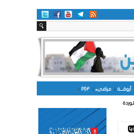
أروقـــة
|
مرافىء
|
PDF
|
ات المستوردة