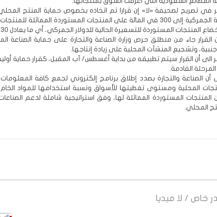
المصانع السعودية التي أغرقت السوق بمنتجاتها.
 في تصريح لصحيفة «لا» إن قرارا تم اتخاذه بخصوص حماية المنتج المحل
برفع التعرفة الجمركية إلى 300 في المائة على المنتجات المستوردة المماثلة للمنت
اع المنتجات المستوردة للتسعيرة الحالية للدولار الجمركي، أي ما يعادل 530 ريالا.
ن القرار جاء من منطلق حرص وزارة الصناعة والتجارة على حماية الصناعة ال
جنبية، وتشجيع المنشآت المحلية على زيادة إنتاجها.
 الى أن القرار سيتم تطبيقه من بداية أغسطس/ آب المقبل، كقرار حماية أول
لمرحلة القادمة.
ى أن الصناعة والتجارة بصدد إطلاق برنامج إلكتروني لجمع كافة المعلومات و
نتجات المحلية ومستوى تغطيتها للأسواق ونسبة استخدامها للمواد الخام ا
 المنتجات المستوردة المماثلة لها، وفق استراتيجية شاملة لدعم الصناعات 
تج المحلي.
ر
خاص / لا ميديا