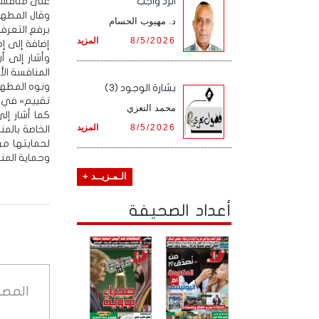
على منافسة 
الرد واجب
وقال المطهر
د. مهيوب الحسام
8/5/2026
المزيد
إضافة إلى إخض
وأشار إلى أ
المنافسة الأ
ونوه المطهر
بشارة الوجود (3)
تقييم» في ا
محمد التعزي
كما أشار إل
8/5/2026
المزيد
الخاصة بالم
لحمايتها من
وحماية المن
الـمـزيــد +
أعداد الصحيفة
المصد