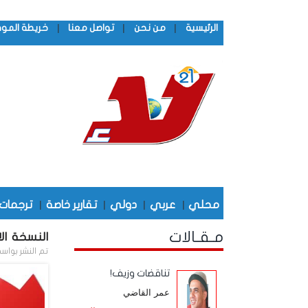
|
|
|
الرئيسية
من نحن
تواصل معنا
خريطة المو
محلي
|
عربي
|
دولي
|
تقارير خاصة
|
ترجمات
مـقـالات
النسخة الال
تم النشر بواس
تناقضات وزيف!
عمر القاضي