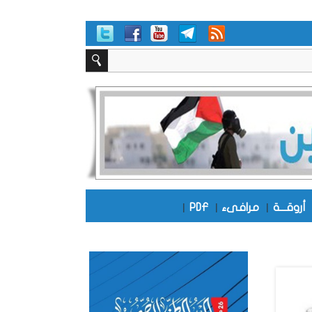
أروقـــة
|
مرافىء
|
PDF
|