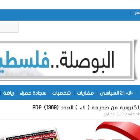
|
قع
|
«لا» 21 السياسي
|
مقـاربات
|
شخصيات
|
سجادة حمراء
|
رياضة
|
كترونية من صحيفة ( لاء ) العدد (1369) PDF
طة
موقع ( لا ) الإخباري