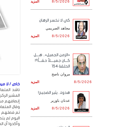
8/5/2026
المزيد
كي لا نخسر الرهان
مجاهد الصريمي
8/5/2026
المزيد
«الزمن الجميل».. هـــل
كـــان جميــــلاً حقـــاً؟!
الحلقة 154
مروان ناصح
8/5/2026
المزيد
خاص / لا ميدي
ناشد المتعا
هدوءٌ.. يثير الضجيج!
المشير الرك
عدنان باوزير
إنصافهم من ق
وقال المتعا
8/5/2026
المزيد
تم فصلهم ب
اليوم لم يت
وأكدوا أن ا