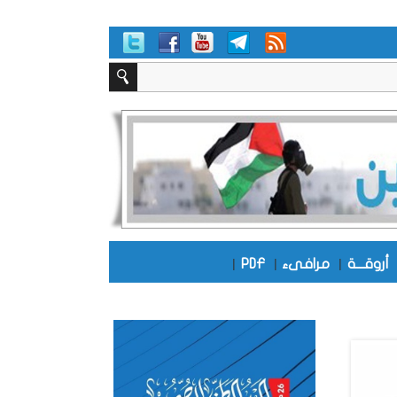
أروقـــة
|
مرافىء
|
PDF
|