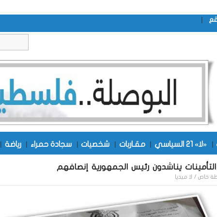
|
قع
|
«لا» 21 السياسي
|
مقـاربات
|
شخصيات
|
سجادة حمراء
|
رياضة
|
لتأمينات يناشدون رئيس الجمهورية إنصافهم
طة
خاص / لا ميديا