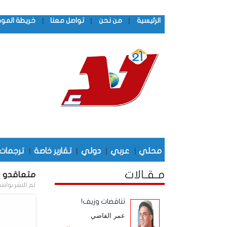
|
|
|
الرئيسية
من نحن
تواصل معنا
خريطة المو
محلي
|
عربي
|
دولي
|
تقارير خاصة
|
ترجمات
مـقـالات
متعاقدو ا
تم النشر بواس
تناقضات وزيف!
عمر القاضي