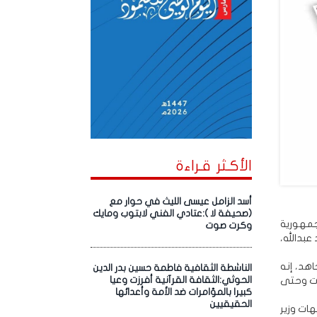
الأكـثر قـراءة
أسد الزامل عيسى الليث في حوار مع
(صحيفة لا ):عتادي الفني لابتوب ومايك
جمهورية
وكرت صوت
عبدالله،
هد، إنه
الناشطة الثقافية فاطمة حسين بدر الدين
ت وحتى
الحوثي:الثقافة القرآنية أفرزت وعيا
كبيرا بالمؤامرات ضد الأمة وأعدائها
الحقيقيين
ات وزير