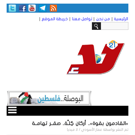
|
|
|
|
الرئيسية
من نحن
تواصل معنا
خريطة الموقع
«القادمون بقوة».. أركان كِلـَّة.. صقــر تهامــة
تم النشر بواسطة
عمار الأسودي / لا ميديا