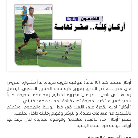
أركان محمد كلة (18 عاماً) موهبة كروية فريدة. بدأ مشواره الكروي
في مدرسته، ثم التحق بفريق كرة قدم الصقور الشعبي، لينتقل
بعدها إلى نادي النصر في مديرية القطيع بمحافظة الحديدة. حالياً
يلعب ضمن منتخب الحديدة تحت قيادة المدرب محمد فتيني.
"أركان" لديه القدرة على اللعب في خط الوسط والهجوم، ويتمتع
بالتسديد من مسافات بعيدة، والتركيز وفهم زملائه داخل الملعب.
يعتبر "أركان" من اللاعبين الصاعدين والوجوه الجديدة التي ترفد بها
أرياف تهامة كرة القدم اليمنية.
عمار الأسودي / الحديدة